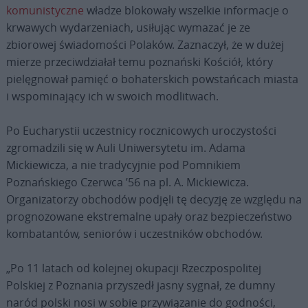
komunistyczne
władze blokowały wszelkie informacje o
krwawych wydarzeniach, usiłując wymazać je ze
zbiorowej świadomości Polaków. Zaznaczył, że w dużej
mierze przeciwdziałał temu poznański Kościół, który
pielęgnował pamięć o bohaterskich powstańcach miasta
i wspominający ich w swoich modlitwach.
Po Eucharystii uczestnicy rocznicowych uroczystości
zgromadzili się w Auli Uniwersytetu im. Adama
Mickiewicza, a nie tradycyjnie pod Pomnikiem
Poznańskiego Czerwca ’56 na pl. A. Mickiewicza.
Organizatorzy obchodów podjęli tę decyzję ze względu na
prognozowane ekstremalne upały oraz bezpieczeństwo
kombatantów, seniorów i uczestników obchodów.
„Po 11 latach od kolejnej okupacji Rzeczpospolitej
Polskiej z Poznania przyszedł jasny sygnał, że dumny
naród polski nosi w sobie przywiązanie do godności,