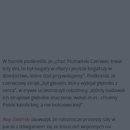
W homilii podkreślił, że „choć Poznański Czerwiec trwał
trzy dni, to był bogaty w ofiary i jeszcze bogatszy w
dziedzictwo, które dziś przywołujemy”. Podkreślił, że
czerwcowy strajk „był głosem, który wybijał głęboko z
serca”, w zrywie uczestniczyli robotnicy, „którzy nadawali
ich strajkowi głębokie znaczenie, wołali m.in.: chcemy
Polski katolickiej, a nie bolszewickiej!”.
Abp Zieliński
zauważył, że robotnicze protesty szły w
parze z dźwiganiem się ze zniszczeń wojennych na