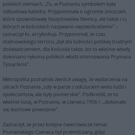
polskich ziemiach. „Tu, w Poznaniu symbolem była
odbudowa katedry. Przypominała o ogromie zniszczeń,
które spowodowały faszystowskie Niemcy, ale także i ci,
których w kościołach nazywano «wyzwolicielami»” –
zaznaczył ks. arcybiskup. Przypomniał, że czas
stalinowskiego terroru „był dla ludności polskiej trudnym
doświadczeniem, dla Kościoła także, bo to właśnie wtedy
dokonano rękoma polskich władz internowania Prymasa
Tysiąclecia”.
Metropolita poznański zwrócił uwagę, że wydarzenia na
ulicach Poznania „szły w parze z odczuciem wielu ludzi i
społeczeństw, ale były pionierskie”. Podkreślił, że to
właśnie tutaj, w Poznaniu, w czerwcu 1956 r. „dokonało
się duchowe powstanie”.
Zaznaczył, że przez kolejne ćwierćwiecze temat
Poznańskiego Czerwca był przemilczany, gdyż