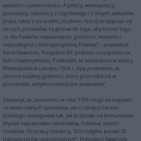
wolności i suwerenności. A polscy, wielkopolscy,
poznańscy, robotnicy z Cegielskiego i z innych zakładów
pracy, także z tej uczelni, studenci, którzy przyłączali się
do tych protestów, są gotowi do tego, aby bronić tego,
co dla Polaków najważniejsze: godności, wolności i
niepodległości Rzeczypospolitej Polskiej” – powiedział
Karol Nawrocki, Prezydent RP, podczas uroczystości w
Auli Uniwersyteckiej. Podkreślił, że wydarzenia w stolicy
Wielkopolski w czerwcu 1956 r. były protestem „w
obronie ludzkiej godności, który przerodził się w
poznańskie, antykomunistyczne powstanie”.
Zauważył, że „komuniści w roku 1956 mogli zareagować
na wiele różnych sposobów, ale ci zdrajcy narodu
polskiego zareagowali tak, jak przystało na komunistów.
Wysłali naprzeciwko robotników, Polaków, swoich
rodaków, 10 tysięcy żołnierzy, 359 czołgów, ponad 30
transporterów opancerzonych”. Prezydent Nawrocki