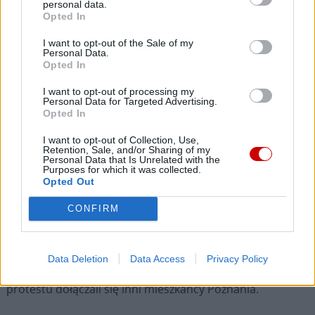
personal data.
Na zakończenie uroczystości w auli Prezydent RP K.
Opted In
Nawrocki oraz przywódcy Węgier, Łotwy i Albanii
uroczyście podpisali oświadczenie prezydentów
I want to opt-out of the Sale of my
Personal Data.
uczestniczących w Międzynarodowych Obchodach 70.
Opted In
Rocznicy Poznańskiego Czerwca, oddając hołd tym,
I want to opt-out of processing my
którzy wzięli udział w walkach o niepodległość tych
Personal Data for Targeted Advertising.
krajów.
Opted In
I want to opt-out of Collection, Use,
Po zakończeniu oficjalnych uroczystości nastąpiło
Retention, Sale, and/or Sharing of my
Personal Data that Is Unrelated with the
złożenie kwiatów pod Pomnikiem Poznańskiego Czerwca
Purposes for which it was collected.
Opted Out
’56 na pl. A. Mickiewicza.
CONFIRM
Poznański Czerwiec 1956 był pierwszym w PRL strajkiem
generalny i wystąpieniem ulicznym. Rankiem 28 czerwca
robotnicy Zakładów Przemysłu Metalowego H.
Data Deletion
Data Access
Privacy Policy
Cegielskiego rozpoczęli strajk i wyszli na ulice. Do
protestu dołączali się inni mieszkańcy Poznania.