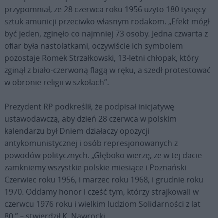
przypomniał, że 28 czerwca roku 1956 użyto 180 tysięcy
sztuk amunicji przeciwko własnym rodakom. „Efekt mógł
być jeden, zginęło co najmniej 73 osoby. Jedna czwarta z
ofiar była nastolatkami, oczywiście ich symbolem
pozostaje Romek Strzałkowski, 13-letni chłopak, który
zginął z biało-czerwoną flagą w ręku, a szedł protestować
w obronie religii w szkołach”.
Prezydent RP podkreślił, że podpisał inicjatywę
ustawodawczą, aby dzień 28 czerwca w polskim
kalendarzu był Dniem działaczy opozycji
antykomunistycznej i osób represjonowanych z
powodów politycznych. „Głęboko wierzę, że w tej dacie
zamkniemy wszystkie polskie miesiące i Poznański
Czerwiec roku 1956, i marzec roku 1968, i grudnie roku
1970. Oddamy honor i cześć tym, którzy strajkowali w
czerwcu 1976 roku i wielkim ludziom Solidarności z lat
80.” – stwierdził K. Nawrocki.