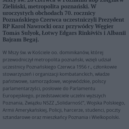
Mszy św. 28 czerwca w Poznaniu abp Zbigniew
Zieliński, metropolita poznański. W
uroczystych obchodach 70. rocznicy
Poznańskiego Czerwca uczestniczyli Prezydent
RP Karol Nawrocki oraz przywódcy Węgier
Tomás Sulyok, Łotwy Edgars Rinkĕvičs i Albanii
Bajram Begaj.
W Mszy św. w Kościele oo. dominikanów, której
przewodniczył metropolita poznański, wzięli udział
uczestnicy Poznańskiego Czerwca 1956 r., członkowie
stowarzyszeń i organizacji kombatanckich, władze
państwowe, samorządowe, wojewódzkie, polscy
parlamentarzyści, posłowie do Parlamentu
Europejskiego, przedstawiciele uczelni wyższych
Poznania, Związku NSZZ „Solidarność”, Wojska Polskiego,
Armii Amerykańskiej, Policji, harcerze, studenci, poczty
sztandarowe oraz mieszkańcy Poznania i Wielkopolski.