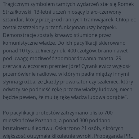
Tragicznym symbolem tamtych wydarzeń stał się Romek
Strzałkowski, 13-letni uczeń niosący biało-czerwony
sztandar, który przejął od rannych tramwajarek. Chłopiec
został zastrzelony przez funkcjonariuszy bezpieki.
Demonstracje zostały krwawo stłumione przez
komunistyczne władze. Do ich pacyfikacji skierowano
ponad 10 tys. żołnierzy i ok. 400 czołgów, brano nawet
pod uwagę możliwość zbombardowania miasta. 29
czerwca wieczorem premier Józef Cyrankiewicz wygłosił
przemówienie radiowe, w którym padła między innymi
słynna groźba, że „każdy prowokator czy szaleniec, który
odważy się podnieść rękę przeciw władzy ludowej, niech
będzie pewien, że mu tę rękę władza ludowa odrąbie”.
Po pacyfikacji protestów zatrzymano blisko 700
mieszkańców Poznania, a ponad 300 poddano
brutalnemu śledztwu. Oskarżono 21 osób, z których
większość otrzymała kilkuletnie wyroki. Propaganda PRL