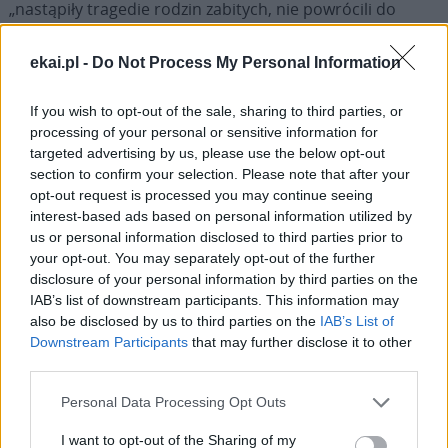
„nastąpiły tragedie rodzin zabitych, nie powrócili do
domu dzieci, synowie, ojcowie, matki. Rodziny znajdowały
ich potem w kostnicach. Władza z lat 50., 60., 70., 80.
ekai.pl -
Do Not Process My Personal Information
postanowiła ukryć prawdę, zdusić płomień wolności,
zakrzyczeć pamięć o Poznańskim Czerwcu 1956 r., ale jak
If you wish to opt-out of the sale, sharing to third parties, or
widać to się nie udało” – mówił przewodniczący Związku
processing of your personal or sensitive information for
targeted advertising by us, please use the below opt-out
Powstańców Poznańskiego Czerwca 1956 „Niepokonani”.
section to confirm your selection. Please note that after your
opt-out request is processed you may continue seeing
Podkreślił, że świadczy o tym Pomnik Poznańskiego
interest-based ads based on personal information utilized by
Czerwca, stojący nieopodal Auli Uniwersyteckiej: „te dwa
us or personal information disclosed to third parties prior to
krzyże, zespolone krzyże, które 28 czerwca 1981 r.
your opt-out. You may separately opt-out of the further
disclosure of your personal information by third parties on the
postawili robotnicy Cegielskiego ku wiecznej pamięci”.
IAB’s list of downstream participants. This information may
also be disclosed by us to third parties on the
IAB’s List of
„Chwała tym, co 70 lat temu, 28 czerwca 1956 r. polegli,
Downstream Participants
that may further disclose it to other
przelewając swoją krew na ulicach Poznania, wyznaczyli
third parties.
drogę ku Polsce wolnej, niepodległej i suwerennej” –
Personal Data Processing Opt Outs
zaznaczył.
I want to opt-out of the Sharing of my