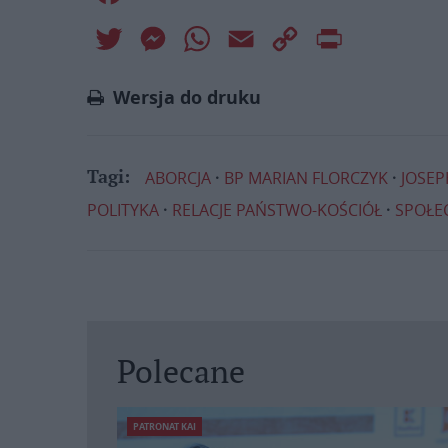
Twitter
Messenger
WhatsApp
Email
Copy
Print
Link
Wersja do druku
ABORCJA
BP MARIAN FLORCZYK
JOSEP
Tagi:
POLITYKA
RELACJE PAŃSTWO-KOŚCIÓŁ
SPOŁE
Polecane
PATRONAT KAI