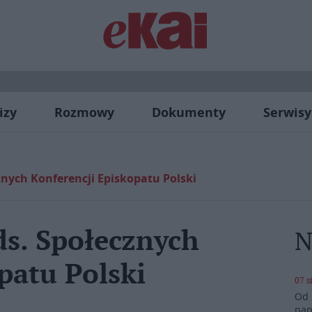
izy
Rozmowy
Dokumenty
Serwisy
nych Konferencji Episkopatu Polski
s. Społecznych
N
patu Polski
07 s
Od 
pap