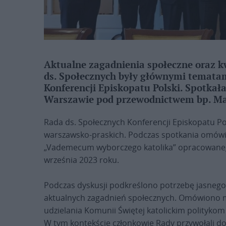
Aktualne zagadnienia społeczne oraz k
ds. Społecznych były głównymi tematam
Konferencji Episkopatu Polski. Spotkała
Warszawie pod przewodnictwem bp. Mar
Rada ds. Społecznych Konferencji Episkopatu Po
warszawsko-praskich. Podczas spotkania omówi
„Vademecum wyborczego katolika” opracowaneg
września 2023 roku.
Podczas dyskusji podkreślono potrzebę jasnego
aktualnych zagadnień społecznych. Omówiono m
udzielania Komunii Świętej katolickim polityko
W tym kontekście członkowie Rady przywołali dok