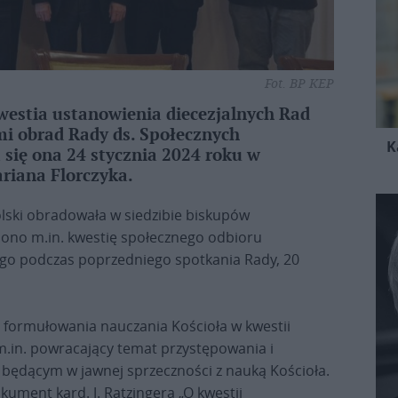
Fot. BP KEP
westia ustanowienia diecezjalnych Rad
i obrad Rady ds. Społecznych
K
 się ona 24 stycznia 2024 roku w
iana Florczyka.
lski obradowała w siedzibie biskupów
ono m.in. kwestię społecznego odbioru
o podczas poprzedniego spotkania Rady, 20
 formułowania nauczania Kościoła w kwestii
.in. powracający temat przystępowania i
m będącym w jawnej sprzeczności z nauką Kościoła.
ument kard. J. Ratzingera „O kwestii