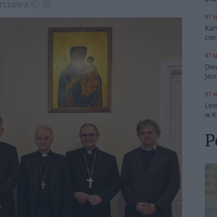
Warszawa Ⓒ Ⓟ
07 s
Kar
cie
07 s
Die
Jas
07 s
Leo
w K
P