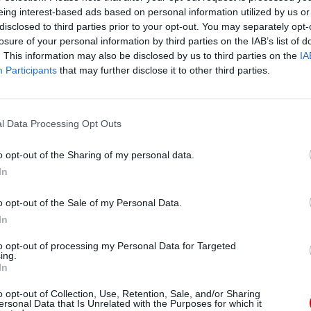
rzymskiej sesji
Synodu o synodalności
„Kościół
eing interest-based ads based on personal information utilized by us or
disclosed to third parties prior to your opt-out. You may separately opt-
synodalny w misji” zachętę do tego, aby we
losure of your personal information by third parties on the IAB’s list of
wspólnotach lokalnych pogłębiać naukę społeczną
. This information may also be disclosed by us to third parties on the
IA
Kościoła. „W tym kontekście konieczne jest
Participants
that may further disclose it to other third parties.
przygotowanie specjalistów z zakresu
katolickiej
nauki społecznej
, do czego potrzeba otwarcia na
katolickich uczelniach kierunków edukujących w
l Data Processing Opt Outs
owiązali się też do podjęcia rozmów w tej sprawie z
o opt-out of the Sharing of my personal data.
In
 br. w Warszawie.
o opt-out of the Sale of my Personal Data.
ski ma na celu m.in. pogłębianie i
In
 Zachęca i inspiruje do działania zgodnego z
to opt-out of processing my Personal Data for Targeted
rześcijanom przez Ewangelię. Rada zbiera i
ing.
In
w Polsce. Zajmuje się także przygotowaniem
u Polski.
o opt-out of Collection, Use, Retention, Sale, and/or Sharing
ersonal Data that Is Unrelated with the Purposes for which it