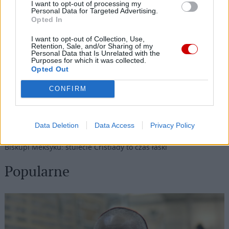
I want to opt-out of processing my
Najnowsze
Personal Data for Targeted Advertising.
Opted In
I want to opt-out of Collection, Use,
07 sierpnia 2026 | 05:20
Retention, Sale, and/or Sharing of my
Gaza: 300 dzieci zabitych w ciągu 300 dni
Personal Data that Is Unrelated with the
Purposes for which it was collected.
Opted Out
06 sierpnia 2026 | 23:17
Bp Piotrowski uczestnikiem 45 Pieszej Pielgrzymki Kieleckiej
CONFIRM
06 sierpnia 2026 | 20:44
Medziugorie: zakończył się 37. Mladifest
Data Deletion
Data Access
Privacy Policy
06 sierpnia 2026 | 20:19
Biskupi Meksyku: stulecie Cristiady to czas łaski
Popularne