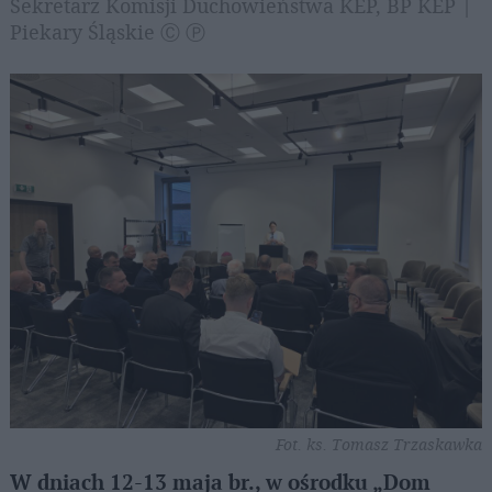
Sekretarz Komisji Duchowieństwa KEP, BP KEP |
Piekary Śląskie Ⓒ Ⓟ
Fot. ks. Tomasz Trzaskawka
W dniach 12-13 maja br., w ośrodku „Dom