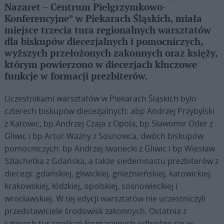
Nazaret – Centrum Pielgrzymkowo-
Konferencyjne” w Piekarach Śląskich, miała
miejsce trzecia tura regionalnych warsztatów
dla biskupów diecezjalnych i pomocniczych,
wyższych przełożonych zakonnych oraz księży,
którym powierzono w diecezjach kluczowe
funkcje w formacji prezbiterów.
Uczestnikami warsztatów w Piekarach Śląskich było
czterech biskupów diecezjalnych: abp Andrzej Przybylski
z Katowic, bp Andrzej Czaja z Opola, bp Sławomir Oder z
Gliwic i bp Artur Ważny z Sosnowca, dwóch biskupów
pomocniczych: bp Andrzej Iwanecki z Gliwic i bp Wiesław
Szlachetka z Gdańska, a także siedemnastu prezbiterów z
diecezji: gdańskiej, gliwickiej, gnieźnieńskiej, katowickiej,
krakowskiej, łódzkiej, opolskiej, sosnowieckiej i
wrocławskiej. W tej edycji warsztatów nie uczestniczyli
przedstawiciele środowisk zakonnych. Ostatnia z
czterech tur spotkań formacyjnych odbędzie się w