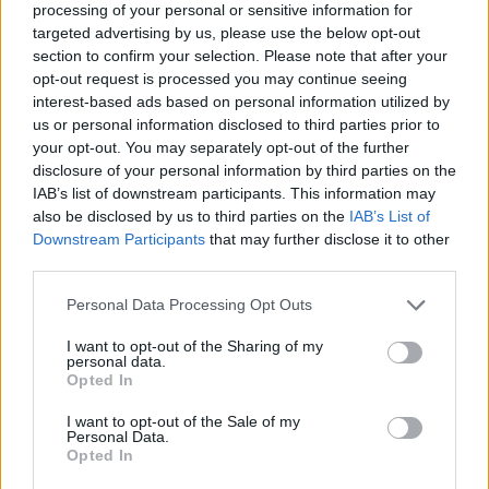
Dzięki Tobie będziemy mogli realizować naszą
processing of your personal or sensitive information for
targeted advertising by us, please use the below opt-out
misję. Więcej informacji znajdziesz
tutaj
.
section to confirm your selection. Please note that after your
opt-out request is processed you may continue seeing
interest-based ads based on personal information utilized by
us or personal information disclosed to third parties prior to
your opt-out. You may separately opt-out of the further
Facebook
disclosure of your personal information by third parties on the
IAB’s list of downstream participants. This information may
Twitter
Messenger
WhatsApp
Email
Copy
Print
also be disclosed by us to third parties on the
IAB’s List of
Downstream Participants
that may further disclose it to other
Link
third parties.
Wersja do druku
Personal Data Processing Opt Outs
I want to opt-out of the Sharing of my
BISKUPI
FORMACJA KAPŁAŃSKA
KSIĘŻA
Tagi:
personal data.
Opted In
WARSZTATY
I want to opt-out of the Sale of my
Personal Data.
Opted In