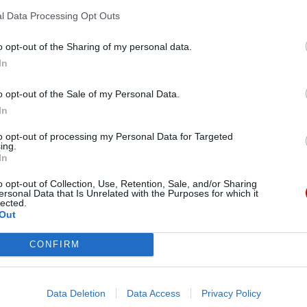
krytycy uznali je za zbyt brutalne, podczas gdy
l Data Processing Opt Outs
 realistyczne oddanie cierpienia Chrystusa.
o opt-out of the Sharing of my personal data.
czesny dyrektor Biura Prasowego Stolicy
In
jrzał film i ocenił go pozytywnie, opisując go jako
ezusa Chrystusa zgodnie z relacjami
o opt-out of the Sale of my Personal Data.
In
to opt-out of processing my Personal Data for Targeted
iósł on 370 milionów dolarów zysku w kraju, a
ing.
In
dla mediów opartych na wierze.
o opt-out of Collection, Use, Retention, Sale, and/or Sharing
ersonal Data that Is Unrelated with the Purposes for which it
lected.
Out
CONFIRM
eśmy tu dla Ciebie!
macje z życia Kościoła w Polsce i na świecie.
Data Deletion
Data Access
Privacy Policy
daniu będzie coraz trudniejsze.