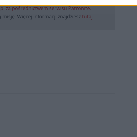
.pl za pośrednictwem serwisu Patronite.
 misję. Więcej informacji znajdziesz
tutaj
.