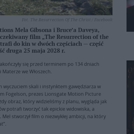
Fot. The Resurrection Of The Christ / Facebook
tions Mela Gibsona i Bruce’a Daveya,
oczekiwany film „The Resurrection of the
trafi do kin w dwóch częściach — część
ęść druga 25 maja 2028 r.
 zakończyły się przed terminem po 134 dniach
i i Materze we Włoszech.
 wyczuciem skali i instynktem gawędziarza w
am Fogelson, prezes Lionsgate Motion Picture
y obraz, który widzieliśmy z planu, wygląda jak
ów potrafi tworzyć tak epickie widowiska, a
 Mel stworzył film o niezwykłej ambicji, na który
t”.