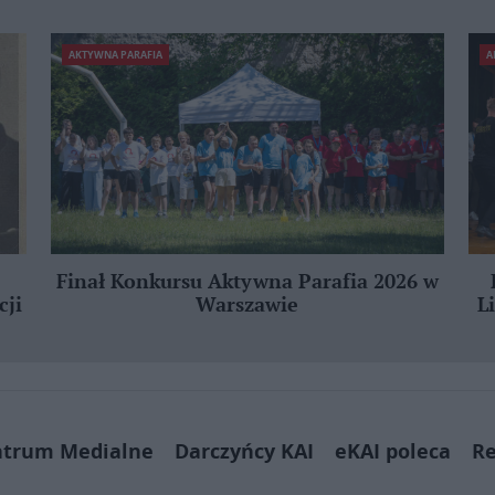
AKTYWNA PARAFIA
A
Finał Konkursu Aktywna Parafia 2026 w
cji
Warszawie
L
ntrum Medialne
Darczyńcy KAI
eKAI poleca
Re