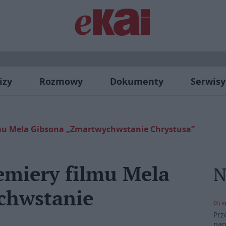
izy
Rozmowy
Dokumenty
Serwisy
lmu Mela Gibsona „Zmartwychwstanie Chrystusa”
emiery filmu Mela
N
chwstanie
05 s
Prz
pap