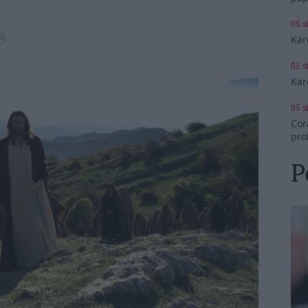
05 s
Ⓟ
Kar
05 s
Kar
05 s
Cor
pro
P