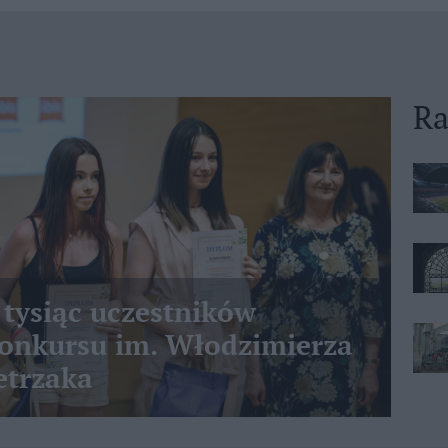
Ra
 tysiąc uczestników
nkursu im. Włodzimierza
etrzaka