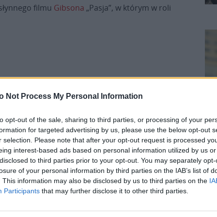
 słynnego filmu
Gibsona
„Pasja”, w którym w roli
o Not Process My Personal Information
li się w rolę Jezusa, twórcy filmu postanowili
to opt-out of the sale, sharing to third parties, or processing of your per
sa wcieli się fiński aktor Jaakko Ohtonen,
formation for targeted advertising by us, please use the below opt-out s
Magdalenę, Kasia Smutniak – Najświętszą Maryję
r selection. Please note that after your opt-out request is processed y
a Piotra.
eing interest-based ads based on personal information utilized by us or
disclosed to third parties prior to your opt-out. You may separately opt-
K
losure of your personal information by third parties on the IAB’s list of
rzedstawia ostatnie godziny życia Jezusa, od jego
. This information may also be disclosed by us to third parties on the
IA
yżowanie.
Participants
that may further disclose it to other third parties.
Drastyczne sceny biczowania i ukrzyżowania