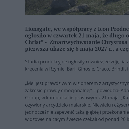
Lionsgate, we współpracy z Icon Produc
ogłosiło w czwartek 21 maja, że długo 
Christ” ­- Zmartwychwstanie Chrystusa 
pierwsza ukaże się 6 maja 2027 r., a cz
Studia produkcyjne ogłosiły również, że zdjęcia
kręcenia w Rzymie, Bari, Ginosie, Craco, Brindis
„Mel jest prawdziwym wizjonerem z artystycznym
zakresie prawdy emocjonalnej” – powiedział Ad
Group, w komunikacie prasowym z 21 maja. „Każd
ożywiony arcydzieło malarskie. Niewielu reżyser
jednocześnie zapewnić taką głębię i przekonanie.
widzowie na całym świecie czekali od ponad 20 la