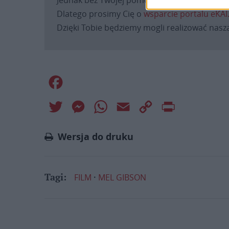
Dlatego prosimy Cię o
wsparcie portalu eKAI
Dzięki Tobie będziemy mogli realizować naszą
Facebook
Twitter
Messenger
WhatsApp
Email
Copy
Print
Link
Wersja do druku
FILM
MEL GIBSON
Tagi: