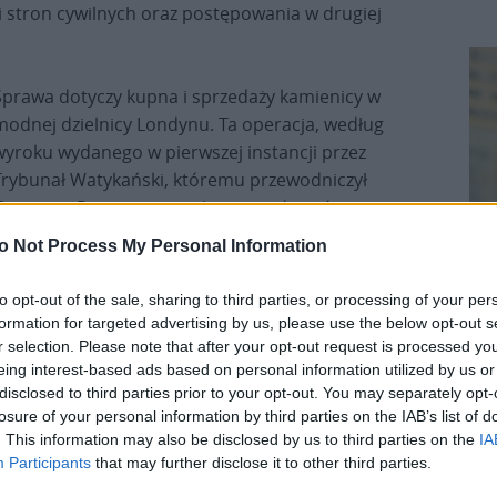
i stron cywilnych oraz postępowania w drugiej
Sprawa dotyczy kupna i sprzedaży kamienicy w
modnej dzielnicy Londynu. Ta operacja, według
wyroku wydanego w pierwszej instancji przez
Trybunał Watykański, któremu przewodniczył
Giuseppe Pignatone, miała spowodować w
watykańskim budżecie straty rzędu co najmniej
o Not Process My Personal Information
139 mln euro. Sam
Papież Leon XIV
odniósł się do
tego w swoim pierwszym wywiadzie,
to opt-out of the sale, sharing to third parties, or processing of your per
opublikowanym 18 września. Wówczas, mówiąc o
formation for targeted advertising by us, please use the below opt-out s
sytuacji finansowej Watykanu, stwierdził: „Zakup
r selection. Please note that after your opt-out request is processed y
K
eing interest-based ads based on personal information utilized by us or
tego budynku w Londynie, przy Sloane Avenue, był
disclosed to third parties prior to your opt-out. You may separately opt-
szeroko nagłośniony i ileż milionów zostało w
losure of your personal information by third parties on the IAB’s list of
konsekwencji straconych”.
. This information may also be disclosed by us to third parties on the
IA
Participants
that may further disclose it to other third parties.
cz spółdzielni na Sardynii a także na rzecz