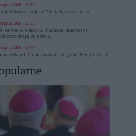
ierpnia 2026 | 20:19
kupi Meksyku: stulecie Cristiady to czas łaski
ierpnia 2026 | 18:32
d. Parolin w Meksyku: modlitwa, obecność i
adectwo drogą do pokoju
ierpnia 2026 | 18:28
dacja Małych Stópek tworzy sieć „Szkół Pełnych Życia”
opularne