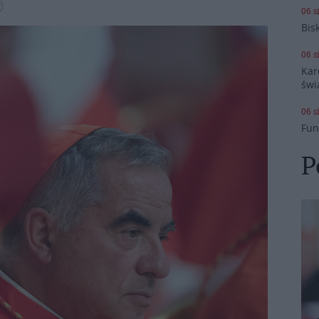
Ⓟ
06 s
Bis
06 s
Kar
świ
06 s
Fun
P