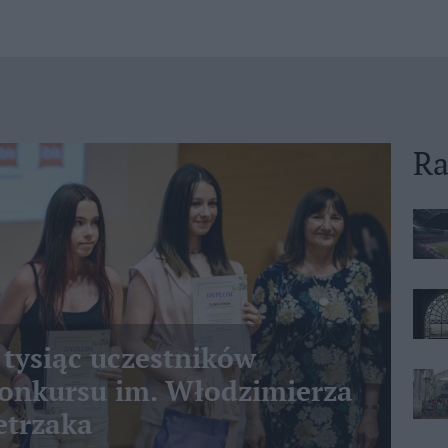
Ra
 tysiąc uczestników
nkursu im. Włodzimierza
etrzaka