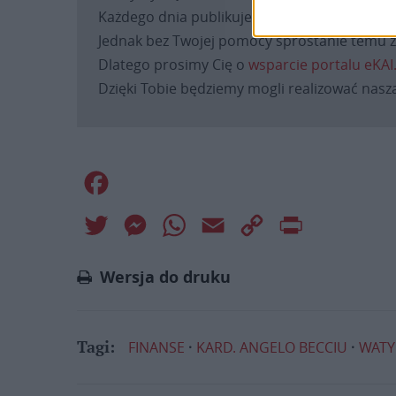
Każdego dnia publikujemy najważniejsze infor
Jednak bez Twojej pomocy sprostanie temu za
Dlatego prosimy Cię o
wsparcie portalu eKAI
Dzięki Tobie będziemy mogli realizować naszą
Facebook
Twitter
Messenger
WhatsApp
Email
Copy
Print
Link
Wersja do druku
FINANSE
KARD. ANGELO BECCIU
WATY
Tagi: