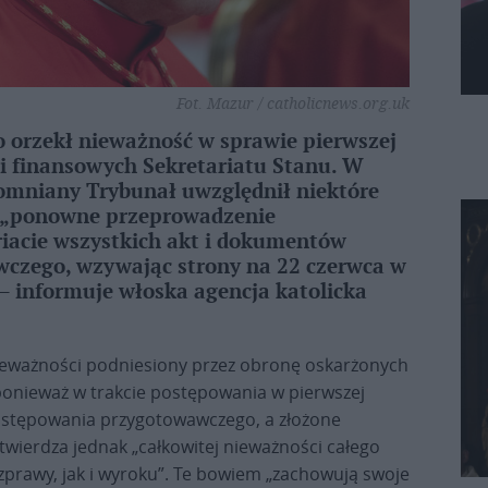
Fot. Mazur / catholicnews.org.uk
 orzekł nieważność w sprawie pierwszej
ji finansowych Sekretariatu Stanu. W
omniany Trybunał uwzględnił niektóre
ł „ponowne przeprowadzenie
riacie wszystkich akt i dokumentów
czego, wzywając strony na 22 czerwca w
 informuje włoska agencja katolicka
nieważności podniesiony przez obronę oskarżonych
 ponieważ w trakcie postępowania w pierwszej
 postępowania przygotowawczego, a złożone
twierdza jednak „całkowitej nieważności całego
zprawy, jak i wyroku”. Te bowiem „zachowują swoje