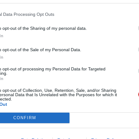
lnienie zakładników wydawała na dobra luksusowe
czna część światowej prasy nazwała „procesem
l Data Processing Opt Outs
ci postępowania – 86 rozpraw, co stanowi
po raz pierwszy na ławie oskarżonych zasiadł
o opt-out of the Sharing of my personal data.
23 r., został on skazany wraz z dziewięcioma
In
ępstwa, obejmujące m.in. oszustwo i korupcję.
o opt-out of the Sale of my Personal Data.
In
to opt-out of processing my Personal Data for Targeted
ing.
In
o opt-out of Collection, Use, Retention, Sale, and/or Sharing
ersonal Data that Is Unrelated with the Purposes for which it
lected.
Out
CONFIRM
eśmy tu dla Ciebie!