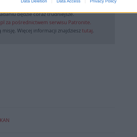
Data Deletion
Data Access
Privacy Policy
macje z życia Kościoła w Polsce i na świecie.
daniu będzie coraz trudniejsze.
.pl za pośrednictwem serwisu Patronite.
 misję. Więcej informacji znajdziesz
tutaj
.
KAN