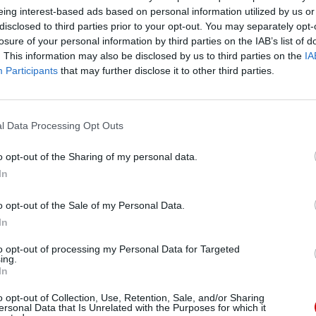
eing interest-based ads based on personal information utilized by us or
ań z powodu swojej wiary.
disclosed to third parties prior to your opt-out. You may separately opt-
losure of your personal information by third parties on the IAB’s list of
 stanie się centrum modlitwy, edukacji i działań
. This information may also be disclosed by us to third parties on the
IA
dowanych za wiarę.
Participants
that may further disclose it to other third parties.
l Data Processing Opt Outs
o opt-out of the Sharing of my personal data.
In
eśmy tu dla Ciebie!
macje z życia Kościoła w Polsce i na świecie.
o opt-out of the Sale of my Personal Data.
daniu będzie coraz trudniejsze.
In
.pl za pośrednictwem serwisu Patronite.
Pr
to opt-out of processing my Personal Data for Targeted
 misję. Więcej informacji znajdziesz
tutaj
.
ing.
In
o opt-out of Collection, Use, Retention, Sale, and/or Sharing
ersonal Data that Is Unrelated with the Purposes for which it