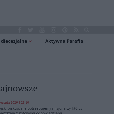
 diecezjalne
Aktywna Parafia
ajnowsze
ierpnia 2026 | 23:10
yjski biskup: nie potrzebujemy misjonarzy, którzy
yjeżdżają z gotowymi odpowiedziami