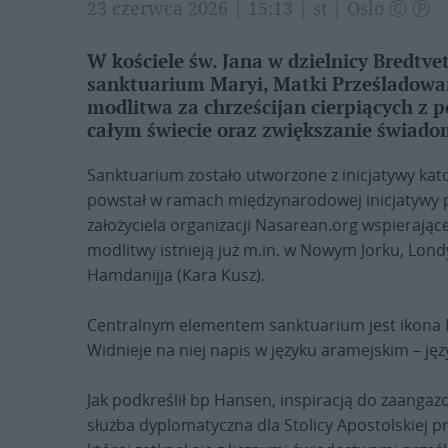
23 czerwca 2026 | 15:13 | st | Oslo Ⓒ Ⓟ
W kościele św. Jana w dzielnicy Bredtv
sanktuarium Maryi, Matki Prześladowan
modlitwa za chrześcijan cierpiących z 
całym świecie oraz zwiększanie świadom
Sanktuarium zostało utworzone z inicjatywy kat
powstał w ramach międzynarodowej inicjatywy p
założyciela organizacji Nasarean.org wspierają
modlitwy istnieją już m.in. w Nowym Jorku, Londy
Hamdanijja (Kara Kusz).
Centralnym elementem sanktuarium jest ikona M
Widnieje na niej napis w języku aramejskim – jęz
Jak podkreślił bp Hansen, inspiracją do zaangażo
służba dyplomatyczna dla Stolicy Apostolskiej 