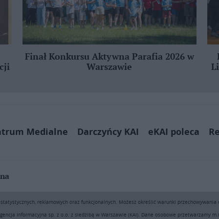
Finał Konkursu Aktywna Parafia 2026 w
cji
Warszawie
L
ntrum Medialne
Darczyńcy KAI
eKAI poleca
Re
jna
ą pobierać i drukować fragmenty zawartości serwisu internetowego www.e
h statystycznych, reklamowych oraz funkcjonalnych. Możesz określić warunki przechowywania
sprzedaż (także framing i in. podobne metody), są bez uprzedniej pisemn
encji - będą ścigane przy pomocy wszelkich dostępnych środków prawnych
gencja Informacyjna sp. z o.o. z siedzibą w Warszawie (KAI). Dane osobowe przetwarzamy m