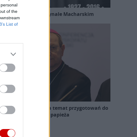
 personal
out of the
Kard. Ryś o kardynale Macharskim
 downstream
B’s List of
zewodniczący KEP na temat przygotowań do
wizyty papieża