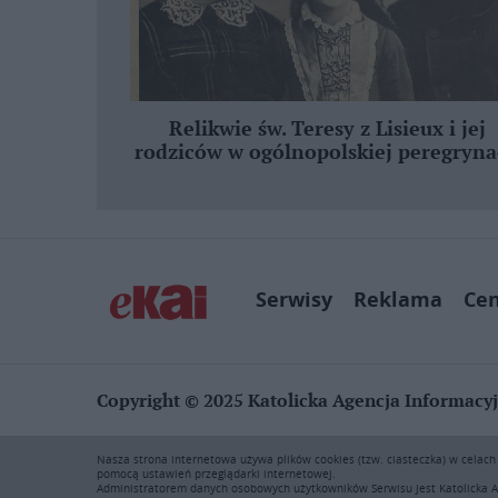
Relikwie św. Teresy z Lisieux i jej
rodziców w ogólnopolskiej peregryna
Serwisy
Reklama
Ce
Copyright © 2025 Katolicka Agencja Informacy
KAI zastrzega wszelkie prawa do serwisu. Użytkownicy mog
Nasza strona internetowa używa plików cookies (tzw. ciasteczka) w celac
rozpowszechnianie zawartości niniejszego serwisu lub jej 
pomocą ustawień przeglądarki internetowej.
prawie autorskim, ochronie baz danych i uczciwej konkur
Administratorem danych osobowych użytkowników Serwisu jest Katolicka A