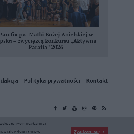
Parafia pw. Matki Bożej Anielskiej w
ipsku – zwycięzcą konkursu „Aktywna
Parafia” 2026
dakcja
Polityka prywatności
Kontakt
kai.pl wyłącznie do użytku osobistego. Publikacja,
 cookies na Twoim urządzeniu za
ej zgody KAI zabronione i stanowią naruszenie ustaw o
Zgadzam się
. Zapraszamy do prenumeraty serwisu prasowego KAI: tel.
.in. w celu wykonania umowy