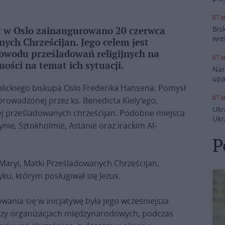
07 s
Bis
et w Oslo zainaugurowano 20 czerwca
wie
ych Chrześcijan. Jego celem jest
powodu prześladowań religijnych na
07 s
ości na temat ich sytuacji.
Nar
upa
olickiego biskupa Oslo Frederika Hansena. Pomysł
07 s
rowadzonej przez ks. Benedicta Kiely’ego,
Ukr
cej prześladowanych chrześcijan. Podobne miejsca
Ukr
nie, Sztokholmie, Astanie oraz irackim Al-
P
aryi, Matki Prześladowanych Chrześcijan.
yku, którym posługiwał się Jezus.
wania się w inicjatywę była jego wcześniejsza
przy organizacjach międzynarodowych, podczas