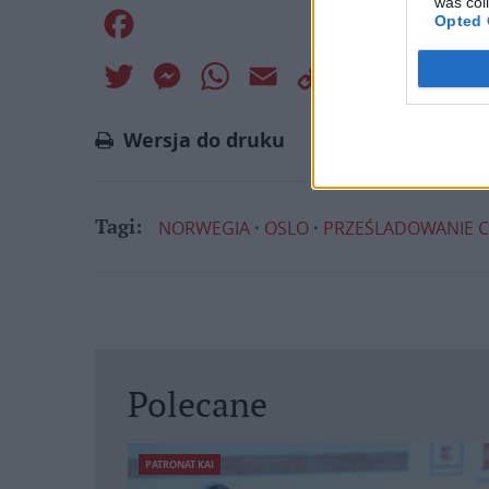
was col
Facebook
Opted 
Twitter
Messenger
WhatsApp
Email
Copy
Print
Link
Wersja do druku
NORWEGIA
OSLO
PRZEŚLADOWANIE C
Tagi:
Polecane
PATRONAT KAI