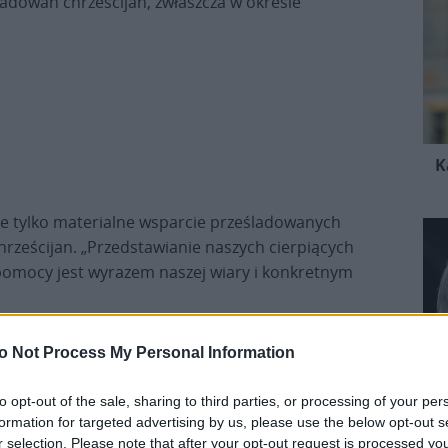
śladowań chrześcijan, zwłaszcza w okresie
K
nie tylko materialne wsparcie prześladowanych
hrześcijan. „Przedstawianie naszych cierpiących
 pomocy jest wyrazem naszej wiary i konkretnym
kościół katolicki
w Oslo. Znaczną część jego
o Not Process My Personal Information
 których chrześcijanie doświadczyli lub nadal
 Wietnamu, Nigerii, Mjanmy i Indii.
to opt-out of the sale, sharing to third parties, or processing of your per
formation for targeted advertising by us, please use the below opt-out s
r selection. Please note that after your opt-out request is processed y
orów inicjatywy około 338 mln chrześcijan na