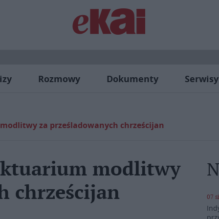
izy
Rozmowy
Dokumenty
Serwisy
modlitwy za prześladowanych chrześcijan
nktuarium modlitwy
N
h chrześcijan
07 s
Ind
prz