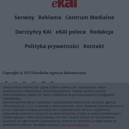
Serwisy
Reklama
Centrum Medialne
Darczyńcy KAI
eKAI poleca
Redakcja
Polityka prywatności
Kontakt
Copyright © 2025 Katolicka Agencja Informacyjna
Nasza strona internetowa używa plików cookies (tzw. ciasteczka) w celach
statystycznych, reklamowych oraz funkcjonalnych. Możesz określić warunki
KAI zastrzega wszelkie prawa do serwisu. Użytkownicy mogą pobierać
przechowywania cookies na Twoim urządzeniu za pomocą ustawień przeglądarki
i drukować fragmenty zawartości serwisu internetowego www.ekai.pl
internetowej.
wyłącznie do użytku osobistego. Publikacja, rozpowszechnianie
Administratorem danych osobowych użytkowników Serwisu jest Katolicka Agencja
Informacyjna sp. z o.o. z siedzibą w Warszawie (KAI). Dane osobowe przetwarzamy m.in.
zawartości niniejszego serwisu lub jej sprzedaż (także framing i in.
w celu wykonania umowy pomiędzy KAI a użytkownikiem Serwisu, wypełnienia
podobne metody), są bez uprzedniej pisemnej zgody KAI zabronione i
obowiązków prawnych ciążących na Administratorze, a także w celach kontaktowych i
stanowią naruszenie ustaw o prawie autorskim, ochronie baz danych i
marketingowych. Masz prawo dostępu do treści swoich danych, ich sprostowania,
usunięcia lub ograniczenia przetwarzania, wniesienia sprzeciwu, a także prawo do
uczciwej konkurencji - będą ścigane przy pomocy wszelkich
przenoszenia danych. Szczegóły w naszej
Polityce prywatności.
dostępnych środków prawnych. Zapraszamy do prenumeraty serwisu