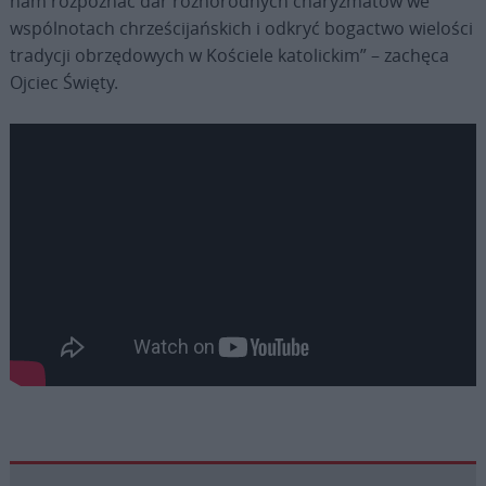
nam rozpoznać dar różnorodnych charyzmatów we
wspólnotach chrześcijańskich i odkryć bogactwo wielości
tradycji obrzędowych w Kościele katolickim” – zachęca
Ojciec Święty.