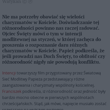
Watykan Ⓒ Ⓟ
Nie ma potrzeby obawiać się wielości
charyzmatów w Kościele. Doświadczanie tej
różnorodności powinno nas raczej radować.
Ojciec Święty mówi o tym w intencji
modlitewnej na styczeń, w której zachęca do
proszenia o rozpoznanie daru różnych
charyzmatów w Kościele. Papież podkreśla, że
jeśli prowadzi nas Duch Święty, to obfitość czy
różnorodność nigdy nie powodują konfliktu.
Intencji
towarzyszy film przygotowany przez Światową
Sieć Modlitwy Papieża przedstawiający różne
zaangażowania i charyzmaty wspólnoty kościelnej.
Franciszek
podkreśla, iż różnorodność oraz jedność były
bardzo mocno obecne w pierwszych wspólnotach
chrześcijańskich. Stąd, jak mówi, napięcie musiało zostać
rozwiązane na wyższym poziomie.