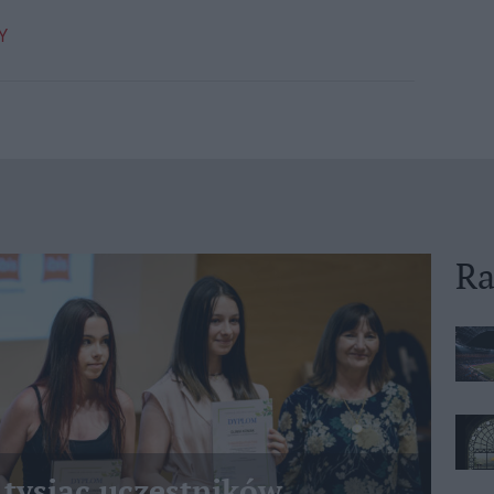
Y
Ra
 tysiąc uczestników