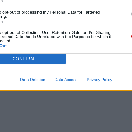
In
to opt-out of processing my Personal Data for Targeted
ing.
In
eśmy tu dla Ciebie!
macje z życia Kościoła w Polsce i na świecie.
o opt-out of Collection, Use, Retention, Sale, and/or Sharing
ersonal Data that Is Unrelated with the Purposes for which it
daniu będzie coraz trudniejsze.
lected.
Out
.pl za pośrednictwem serwisu Patronite.
 misję. Więcej informacji znajdziesz
tutaj
.
CONFIRM
Data Deletion
Data Access
Privacy Policy