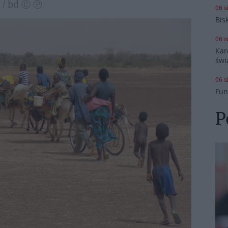
) / bd Ⓒ Ⓟ
06 s
Bis
06 s
Kar
świ
06 s
Fun
P