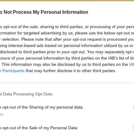
i oznacza osłabić nasz sposób życia i naszą
ojciec dziewięciorga dzieci, zaangażowany w pomoc
o Not Process My Personal Information
to opt-out of the sale, sharing to third parties, or processing of your per
tolików są też ich duszpasterze. Ks. Eric de
formation for targeted advertising by us, please use the below opt-out s
czynach napływu migrantów, woli opcję
r selection. Please note that after your opt-out request is processed y
zy żyją na ulicy, trzeba się po prostu zająć”.
eing interest-based ads based on personal information utilized by us or
e nas sam Chrystus. Przyznaje jednak, że nie
disclosed to third parties prior to your opt-out. You may separately opt-
losure of your personal information by third parties on the IAB’s list of
ę zachęcać do nawrócenia, tam gdzie jest to
. This information may also be disclosed by us to third parties on the
IA
Participants
that may further disclose it to other third parties.
l Data Processing Opt Outs
K
o opt-out of the Sharing of my personal data.
In
o opt-out of the Sale of my Personal Data.