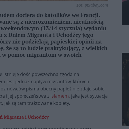
Fot. pixabay.com
udem dociera do katolików we Francji.
ane są z niezrozumieniem, nieufnością
m weekendowym (13/14 stycznia) wydaniu
ku z Dniem Migranta i Uchodźcy jego
órzy nie podzielają papieskiej opinii na
, że są to ludzie praktykujący, z wielkich
ni w pomoc migrantom w swoich
ie istnieje dość powszechna zgoda na
ym jest jednak napływ migrantów, których
 rozmówców pisma obecny papież nie zdaje sobie
pa i jej społeczeństwa z
islamem
, jaka jest sytuacja
, jak są tam traktowane kobiety.
ń Migranta i Uchodźcy