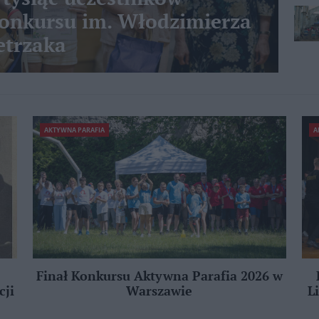
nkursu im. Włodzimierza
etrzaka
AKTYWNA PARAFIA
A
Finał Konkursu Aktywna Parafia 2026 w
cji
Warszawie
L