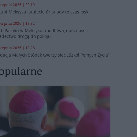
ierpnia 2026 | 20:19
kupi Meksyku: stulecie Cristiady to czas łaski
ierpnia 2026 | 18:32
d. Parolin w Meksyku: modlitwa, obecność i
adectwo drogą do pokoju
ierpnia 2026 | 18:28
dacja Małych Stópek tworzy sieć „Szkół Pełnych Życia”
opularne