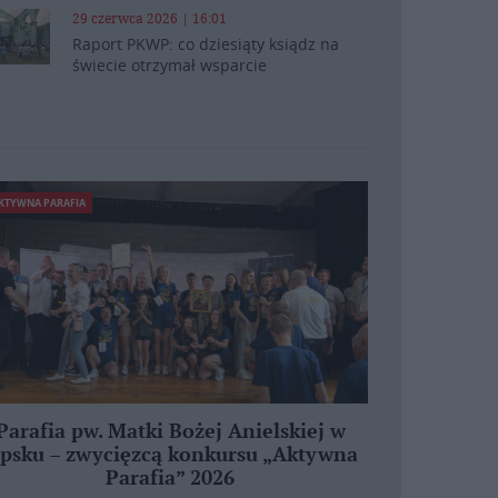
29 czerwca 2026 | 16:01
Raport PKWP: co dziesiąty ksiądz na
świecie otrzymał wsparcie
KTYWNA PARAFIA
Parafia pw. Matki Bożej Anielskiej w
ipsku – zwycięzcą konkursu „Aktywna
Parafia” 2026