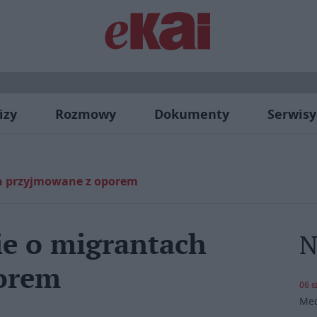
izy
Rozmowy
Dokumenty
Serwisy
ch przyjmowane z oporem
ie o migrantach
N
orem
06 s
Med