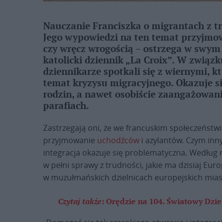
Nauczanie Franciszka o migrantach z tr
Jego wypowiedzi na ten temat przyjmow
czy wręcz wrogością – ostrzega w swy
katolicki dziennik „La Croix”. W związ
dziennikarze spotkali się z wiernymi, kt
temat kryzysu migracyjnego. Okazuje się
rodzin, a nawet osobiście zaangażowa
parafiach.
Zastrzegają oni, że we francuskim społeczeństw
przyjmowanie
uchodźców
i azylantów. Czym inn
integracja okazuje się problematyczna. Według
w pełni sprawy z trudności, jakie ma dzisiaj Euro
w muzułmańskich dzielnicach europejskich miast
Czytaj także
:
Orędzie na 104. Światowy Dzie