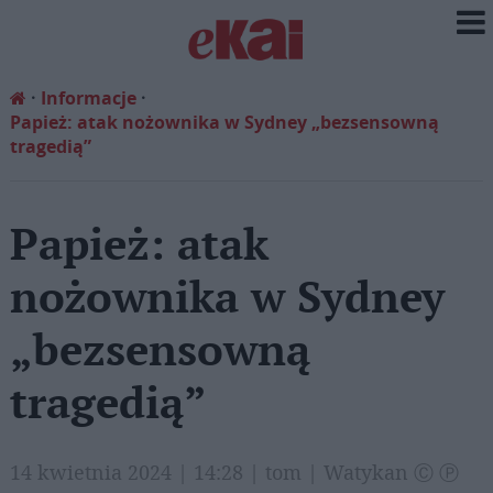
Informacje
Papież: atak nożownika w Sydney „bezsensowną
tragedią”
Papież: atak
nożownika w Sydney
„bezsensowną
tragedią”
14 kwietnia 2024 | 14:28 | tom | Watykan Ⓒ Ⓟ