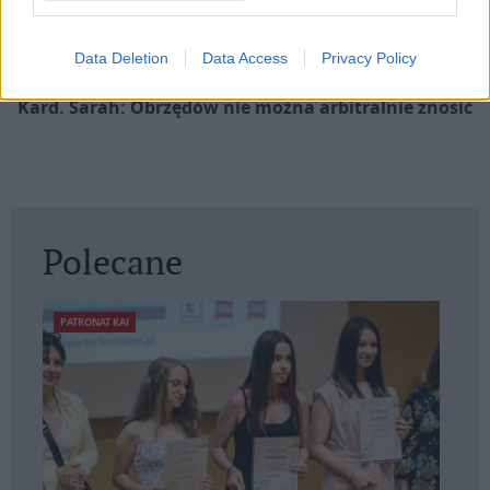
Data Deletion
Data Access
Privacy Policy
Kard. Sarah: Obrzędów nie można arbitralnie znosić
Polecane
PATRONAT KAI