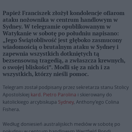
Papież Franciszek złożył kondolencje ofiarom
ataku nożownika w centrum handlowym w
Sydney. W telegramie opublikowanym w
Watykanie w sobotę po południu napisano:
„Jego Świątobliwość jest głęboko zasmucony
wiadomością o brutalnym ataku w Sydney i
zapewnia wszystkich dotkniętych tą
bezsensowną tragedią, a zwłaszcza krewnych,
o swojej bliskości”. Modli się za nich i za
wszystkich, którzy nieśli pomoc.
Telegram został podpisany przez sekretarza stanu Stolicy
Apostolskiej
kard. Pietro Parolina
i skierowany do
katolickiego arcybiskupa
Sydney
, Anthony’ego Colina
Fishera.
Według doniesień australijskich mediów w sobotę po
południu w centrum handlowym Westfield Bondi