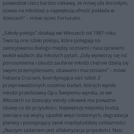
powiedział rzecz bardzo ciekawą, że mniej ufa dorosłym,
stawia na młodzież a największą ufność pokłada w
dzieciach” – mówi ojciec Fortunato.
„Szkoły pokoju” działają we Włoszech od 1987 roku.
Tworzą one szlaki pokoju, które polegają na
zainicjowaniu dialogu między uczniami i nauczycielami
wokół ważkich dla młodych pytań. „Gdy wytworzy się nić
porozumienia i obudzi zaufanie młodzi chętnie dzielą się
swymi przemyśleniami, obawami i marzeniami” – mówi
Fabiana Cruciani, koordynująca sieć szkół. Z
przeprowadzonych ostatnio badań, których wyniki
młodzi przedstawią Ojcu Świętemu wynika, że we
Włoszech co dziesiąty młody człowiek ma poważne
obawy co do przyszłości. Największy niepokój budzą
szerzące się wojny, upadek więzi rodzinnych, degradacja
planety i postępujący zanik międzyludzkiej solidarności.
„Naszym zadaniem jest alfabetyzacja przyszłości. Nasi