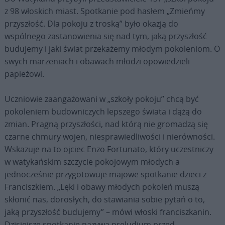
z 98 włoskich miast. Spotkanie pod hasłem „Zmieńmy
przyszłość. Dla pokoju z troską” było okazją do
wspólnego zastanowienia się nad tym, jaką przyszłość
budujemy i jaki świat przekażemy młodym pokoleniom. O
swych marzeniach i obawach młodzi opowiedzieli
papieżowi.
Uczniowie zaangażowani w „szkoły pokoju” chcą być
pokoleniem budowniczych lepszego świata i dążą do
zmian. Pragną przyszłości, nad którą nie gromadzą się
czarne chmury wojen, niesprawiedliwości i nierówności.
Wskazuje na to ojciec Enzo Fortunato, który uczestniczy
w watykańskim szczycie pokojowym młodych a
jednocześnie przygotowuje majowe spotkanie dzieci z
Franciszkiem. „Lęki i obawy młodych pokoleń muszą
skłonić nas, dorosłych, do stawiania sobie pytań o to,
jaką przyszłość budujemy” – mówi włoski franciszkanin.
Dzisiejsze spotkanie nazywa preludium przed