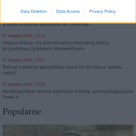
Najnowsze
Data Deletion
Data Access
Privacy Policy
08 sierpnia 2026 | 12:46
8 sierpnia Kościół wspomina św. Dominika
07 sierpnia 2026 | 23:10
Indyjski biskup: nie potrzebujemy misjonarzy, którzy
przyjeżdżają z gotowymi odpowiedziami
07 sierpnia 2026 | 22:47
Biskupi o podróży apostolskiej Leona XIV do Francji: wielka
radość
07 sierpnia 2026 | 22:36
Narodowy Bank Ukrainy wyemituje monetę upamiętniającą Jana
Pawła II
Popularne