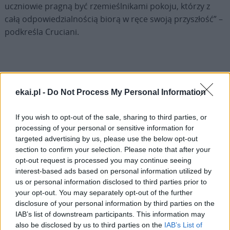
uczniowie pragną być rzemieślnikami pokoju, którzy z
całą odpowiedzialnością biorą w ręce swoją przyszłość” –
podkreśla Cruciani.
ekai.pl -
Do Not Process My Personal Information
Drogi Czytelniku,
cieszymy się, że odwiedzasz nasz portal. Jesteśmy
If you wish to opt-out of the sale, sharing to third parties, or
tu dla Ciebie!
processing of your personal or sensitive information for
Każdego dnia publikujemy najważniejsze
targeted advertising by us, please use the below opt-out
section to confirm your selection. Please note that after your
informacje z życia Kościoła w Polsce i na świecie.
opt-out request is processed you may continue seeing
Jednak bez Twojej pomocy sprostanie temu
interest-based ads based on personal information utilized by
zadaniu będzie coraz trudniejsze.
us or personal information disclosed to third parties prior to
your opt-out. You may separately opt-out of the further
Dlatego prosimy Cię o
wsparcie portalu eKAI.pl za
disclosure of your personal information by third parties on the
pośrednictwem serwisu Patronite.
IAB’s list of downstream participants. This information may
Dzięki Tobie będziemy mogli realizować naszą
also be disclosed by us to third parties on the
IAB’s List of