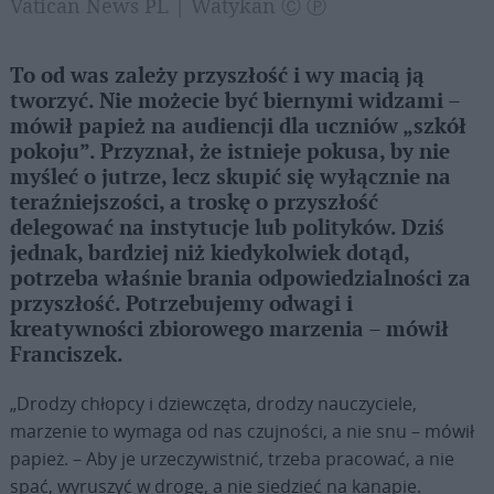
Vatican News PL | Watykan Ⓒ Ⓟ
To od was zależy przyszłość i wy macią ją
tworzyć. Nie możecie być biernymi widzami –
mówił papież na audiencji dla uczniów „szkół
pokoju”. Przyznał, że istnieje pokusa, by nie
myśleć o jutrze, lecz skupić się wyłącznie na
teraźniejszości, a troskę o przyszłość
delegować na instytucje lub polityków. Dziś
jednak, bardziej niż kiedykolwiek dotąd,
potrzeba właśnie brania odpowiedzialności za
przyszłość. Potrzebujemy odwagi i
kreatywności zbiorowego marzenia – mówił
Franciszek.
„Drodzy chłopcy i dziewczęta, drodzy nauczyciele,
marzenie to wymaga od nas czujności, a nie snu – mówił
papież. – Aby je urzeczywistnić, trzeba pracować, a nie
spać, wyruszyć w drogę, a nie siedzieć na kanapie.