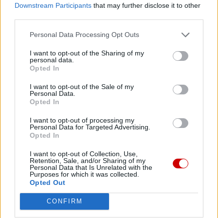
misję. Więcej informacji znajdziesz
tutaj
.
Downstream Participants
that may further disclose it to other
third parties.
Personal Data Processing Opt Outs
I want to opt-out of the Sharing of my
Facebook
personal data.
Opted In
Twitter
Messenger
WhatsApp
Email
Copy
Print
I want to opt-out of the Sale of my
Personal Data.
Link
Opted In
Wersja do druku
I want to opt-out of processing my
Personal Data for Targeted Advertising.
Opted In
AUDIENCJA
FRANCISZEK
MŁODZIEŻ
POKÓJ
Tagi:
I want to opt-out of Collection, Use,
Retention, Sale, and/or Sharing of my
POKÓJ NA ŚWIECIE
Personal Data that Is Unrelated with the
Purposes for which it was collected.
Opted Out
CONFIRM