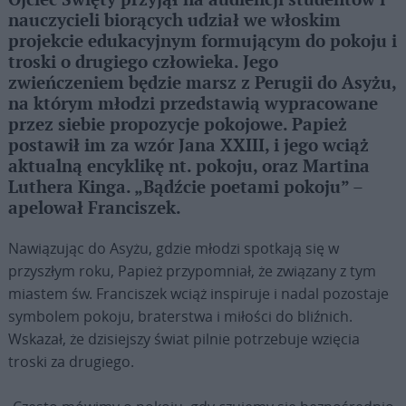
Ojciec Święty przyjął na audiencji studentów i
nauczycieli biorących udział we włoskim
projekcie edukacyjnym formującym do pokoju i
troski o drugiego człowieka. Jego
zwieńczeniem będzie marsz z Perugii do Asyżu,
na którym młodzi przedstawią wypracowane
przez siebie propozycje pokojowe. Papież
postawił im za wzór Jana XXIII, i jego wciąż
aktualną encyklikę nt. pokoju, oraz Martina
Luthera Kinga. „Bądźcie poetami pokoju” –
apelował Franciszek.
Nawiązując do Asyżu, gdzie młodzi spotkają się w
przyszłym roku, Papież przypomniał, że związany z tym
miastem św. Franciszek wciąż inspiruje i nadal pozostaje
symbolem pokoju, braterstwa i miłości do bliźnich.
Wskazał, że dzisiejszy świat pilnie potrzebuje wzięcia
troski za drugiego.