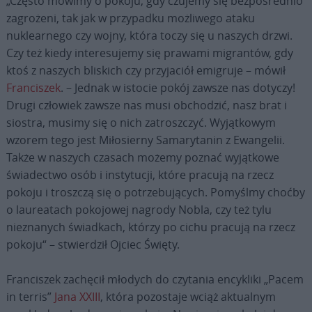
„Często mówimy o pokoju, gdy czujemy się bezpośrednio
zagrożeni, tak jak w przypadku możliwego ataku
nuklearnego czy wojny, która toczy się u naszych drzwi.
Czy też kiedy interesujemy się prawami migrantów, gdy
ktoś z naszych bliskich czy przyjaciół emigruje – mówił
Franciszek
. – Jednak w istocie pokój zawsze nas dotyczy!
Drugi człowiek zawsze nas musi obchodzić, nasz brat i
siostra, musimy się o nich zatroszczyć. Wyjątkowym
wzorem tego jest Miłosierny Samarytanin z Ewangelii.
Także w naszych czasach możemy poznać wyjątkowe
świadectwo osób i instytucji, które pracują na rzecz
pokoju i troszczą się o potrzebujących. Pomyślmy choćby
o laureatach pokojowej nagrody Nobla, czy też tylu
nieznanych świadkach, którzy po cichu pracują na rzecz
pokoju“ – stwierdził Ojciec Święty.
Franciszek zachęcił młodych do czytania encykliki „Pacem
in terris”
Jana XXIII
, która pozostaje wciąż aktualnym