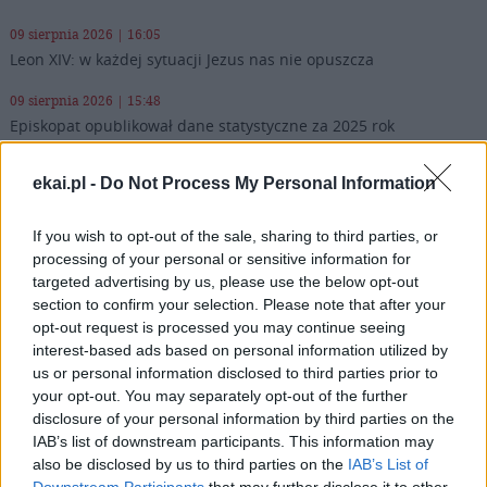
09 sierpnia 2026 | 16:05
Leon XIV: w każdej sytuacji Jezus nas nie opuszcza
09 sierpnia 2026 | 15:48
Episkopat opublikował dane statystyczne za 2025 rok
09 sierpnia 2026 | 14:24
ekai.pl -
Do Not Process My Personal Information
Kościół w Pozzuoli na pierwszej linii: Msza wśród gruzów,
pomoc dla ewakuowanych
If you wish to opt-out of the sale, sharing to third parties, or
09 sierpnia 2026 | 14:19
processing of your personal or sensitive information for
Zwierzchnik UKGK: „Nie bójcie się, bądźcie wolni!” – dziedzictwo
targeted advertising by us, please use the below opt-out
bp. Pawło Wasyłyka
section to confirm your selection. Please note that after your
opt-out request is processed you may continue seeing
Popularne
interest-based ads based on personal information utilized by
us or personal information disclosed to third parties prior to
your opt-out. You may separately opt-out of the further
disclosure of your personal information by third parties on the
IAB’s list of downstream participants. This information may
also be disclosed by us to third parties on the
IAB’s List of
Downstream Participants
that may further disclose it to other