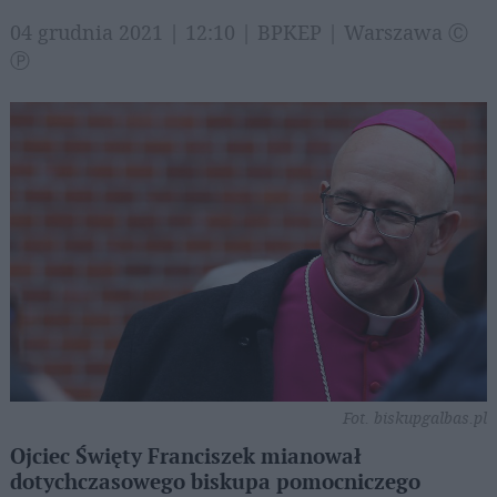
04 grudnia 2021 | 12:10 | BPKEP | Warszawa Ⓒ
Ⓟ
Fot. biskupgalbas.pl
Ojciec Święty Franciszek mianował
dotychczasowego biskupa pomocniczego