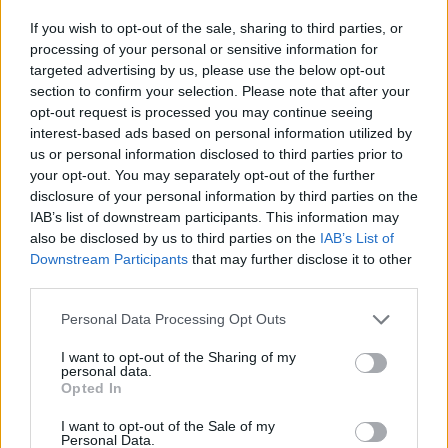
If you wish to opt-out of the sale, sharing to third parties, or
processing of your personal or sensitive information for
targeted advertising by us, please use the below opt-out
Najnowsze
section to confirm your selection. Please note that after your
opt-out request is processed you may continue seeing
interest-based ads based on personal information utilized by
07 sierpnia 2026 | 19:41
us or personal information disclosed to third parties prior to
Kard. Tagle: Przemienienie Jezusa w świecie oszpeconym wojną
your opt-out. You may separately opt-out of the further
disclosure of your personal information by third parties on the
07 sierpnia 2026 | 19:21
IAB’s list of downstream participants. This information may
Prawosławny metropolita Finlandii krytykuje patriarchę Cyryla
also be disclosed by us to third parties on the
IAB’s List of
za słowa o broni atomowej
Downstream Participants
that may further disclose it to other
third parties.
07 sierpnia 2026 | 18:10
Od 10 sierpnia zapisy na liturgie pod przewodnictwem papieża
Personal Data Processing Opt Outs
07 sierpnia 2026 | 17:22
I want to opt-out of the Sharing of my
Kard. Parolin: pokój zaczyna się od empatii wobec cierpienia
personal data.
Opted In
Popularne
I want to opt-out of the Sale of my
Personal Data.