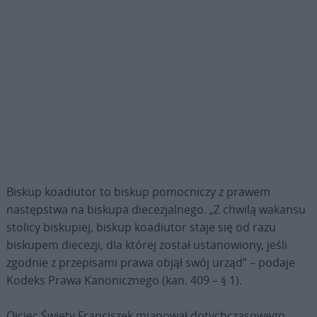
Biskup koadiutor to biskup pomocniczy z prawem
następstwa na biskupa diecezjalnego. „Z chwilą wakansu
stolicy biskupiej, biskup koadiutor staje się od razu
biskupem diecezji, dla której został ustanowiony, jeśli
zgodnie z przepisami prawa objął swój urząd” – podaje
Kodeks Prawa Kanonicznego (kan. 409 – § 1).
Ojciec Święty Franciszek mianował dotychczasowego