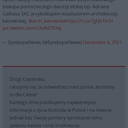
biskupa pomocniczego diecezji ełckiej bp. Adriana
Galbasa SAC arcybiskupem koadiutorem archidiecezji
katowickiej.
@arch_katowicka
https://t.co/7gFJn1lrGr
pic.twitter.com/LYoRd791eJ
— EpiskopatNews (@EpiskopatNews)
December 4, 2021
Drogi Czytelniku,
cieszymy się, że odwiedzasz nasz portal. Jesteśmy
tu dla Ciebie!
Każdego dnia publikujemy najważniejsze
informacje z życia Kościoła w Polsce i na świecie.
Jednak bez Twojej pomocy sprostanie temu
zadaniu będzie coraz trudniejsze.