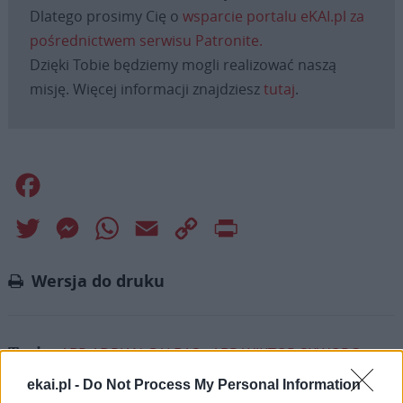
Dlatego prosimy Cię o
wsparcie portalu eKAI.pl za
pośrednictwem serwisu Patronite.
Dzięki Tobie będziemy mogli realizować naszą
misję. Więcej informacji znajdziesz
tutaj
.
Facebook
Twitter
Messenger
WhatsApp
Email
Copy
Print
Link
Wersja do druku
ABP ADRIAN GALBAS
ABP WIKTOR SKWORC
Tagi:
EPISKOPAT POLSKI
KATOWICKA
NOMINACJE
ekai.pl -
Do Not Process My Personal Information