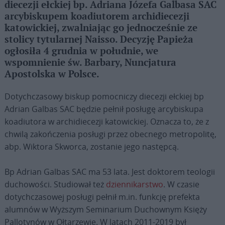
diecezji ełckiej bp. Adriana Józefa Galbasa SAC
arcybiskupem koadiutorem archidiecezji
katowickiej, zwalniając go jednocześnie ze
stolicy tytularnej Naisso. Decyzję Papieża
ogłosiła 4 grudnia w południe, we
wspomnienie św. Barbary, Nuncjatura
Apostolska w Polsce.
Dotychczasowy biskup pomocniczy diecezji ełckiej bp
Adrian Galbas SAC będzie pełnił posługę arcybiskupa
koadiutora w archidiecezji katowickiej. Oznacza to, że z
chwilą zakończenia posługi przez obecnego metropolitę,
abp. Wiktora Skworca, zostanie jego następcą.
Bp Adrian Galbas SAC ma 53 lata. Jest doktorem teologii
duchowości. Studiował też
dziennikarstwo
. W czasie
dotychczasowej posługi pełnił m.in. funkcję prefekta
alumnów w Wyższym Seminarium Duchownym Księży
Pallotynów w Ołtarzewie. W latach 2011-2019 był