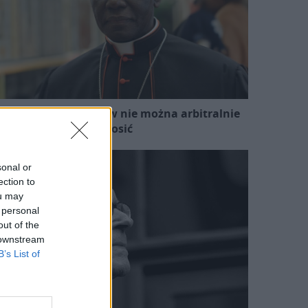
ard. Sarah: Obrzędów nie można arbitralnie
znosić
sonal or
ection to
ou may
 personal
out of the
 downstream
B’s List of