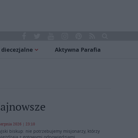
 diecezjalne
Aktywna Parafia
ajnowsze
ierpnia 2026 | 23:10
yjski biskup: nie potrzebujemy misjonarzy, którzy
yjeżdżają z gotowymi odpowiedziami