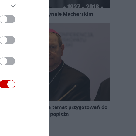
Kard. Ryś o kardynale Macharskim
zewodniczący KEP na temat przygotowań do
wizyty papieża