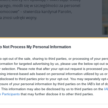
cego, modli się w szczególności za personel
omocowe” – stwierdza kardynał Parolin,
a znosi udręki wojny.
K
o Not Process My Personal Information
eśmy tu dla Ciebie!
to opt-out of the sale, sharing to third parties, or processing of your per
macje z życia Kościoła w Polsce i na świecie.
formation for targeted advertising by us, please use the below opt-out s
daniu będzie coraz trudniejsze.
r selection. Please note that after your opt-out request is processed y
eing interest-based ads based on personal information utilized by us or
.pl za pośrednictwem serwisu Patronite.
disclosed to third parties prior to your opt-out. You may separately opt-
 misję. Więcej informacji znajdziesz
tutaj
.
losure of your personal information by third parties on the IAB’s list of
. This information may also be disclosed by us to third parties on the
IA
Participants
that may further disclose it to other third parties.