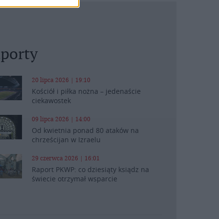
porty
20 lipca 2026 | 19:10
Kościół i piłka nożna – jedenaście
ciekawostek
09 lipca 2026 | 14:00
Od kwietnia ponad 80 ataków na
chrześcijan w Izraelu
29 czerwca 2026 | 16:01
Raport PKWP: co dziesiąty ksiądz na
świecie otrzymał wsparcie