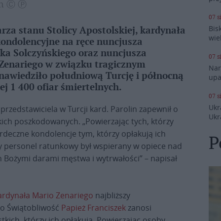
kan Ⓒ Ⓟ
07 s
Bis
rza stanu Stolicy Apostolskiej, kardynała
wie
kondolencyjne na ręce nuncjusza
rka Solczyńskiego oraz nuncjusza
07 s
o Zenariego w związku tragicznym
Nar
 nawiedziło południową Turcję i północną
upa
ej 1 400 ofiar śmiertelnych.
07 s
Ukr
zedstawiciela w Turcji kard. Parolin zapewnił o
Ukr
ich poszkodowanych. „Powierzając tych, którzy
rdeczne kondolencje tym, którzy opłakują ich
P
aby personel ratunkowy był wspierany w opiece nad
 Bożymi darami męstwa i wytrwałości” – napisał
ardynała Mario Zenariego
najbliższy
go Świątobliwość
Papież Franciszek
zanosi
tkich, którzy ich opłakują. Powierzając osoby