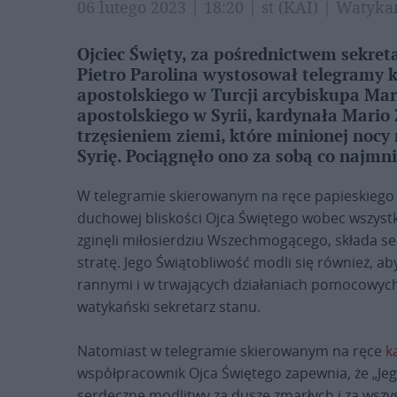
06 lutego 2023 | 18:20 | st (KAI) | Waty
Ojciec Święty, za pośrednictwem sekreta
Pietro Parolina wystosował telegramy 
apostolskiego w Turcji arcybiskupa Ma
apostolskiego w Syrii, kardynała Mari
trzęsieniem ziemi, które minionej nocy
Syrię. Pociągnęło ono za sobą co najmni
W telegramie skierowanym na ręce papieskiego pr
duchowej bliskości Ojca Świętego wobec wszystk
zginęli miłosierdziu Wszechmogącego, składa se
stratę. Jego Świątobliwość modli się również, 
rannymi i w trwających działaniach pomocowych
watykański sekretarz stanu.
Natomiast w telegramie skierowanym na ręce
k
współpracownik Ojca Świętego zapewnia, że „Je
serdeczne modlitwy za dusze zmarłych i za wszys