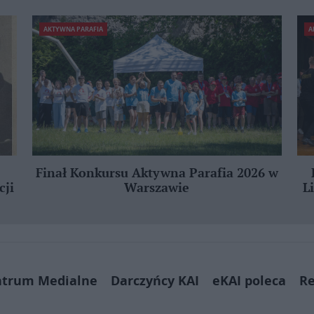
AKTYWNA PARAFIA
A
Finał Konkursu Aktywna Parafia 2026 w
cji
Warszawie
L
ntrum Medialne
Darczyńcy KAI
eKAI poleca
Re