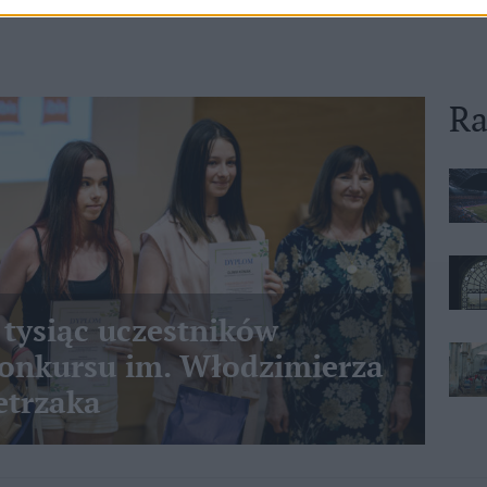
Ra
 tysiąc uczestników
nkursu im. Włodzimierza
etrzaka