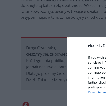
dotknięte tą katastrofą opatrzności Wszechmogą
ratunkowy zaangażowany w trwające działania p
przypominając o tym, że naród syryjski od dawn
ekai.pl -
D
Drogi Czytelniku,
cieszymy się, że odwiedzasz nasz portal. Jest
If you wish 
Każdego dnia publikujemy najważniejsze infor
sensitive in
Jednak bez Twojej pomocy sprostanie temu za
confirm you
continue se
Dlatego prosimy Cię o
wsparcie portalu eKAI
information 
Dzięki Tobie będziemy mogli realizować naszą
further disc
participants
Downstream 
Facebook