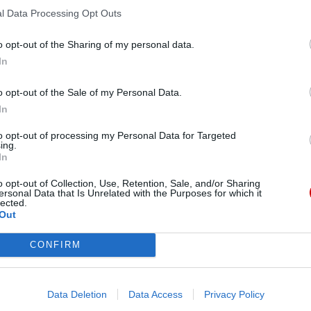
l Data Processing Opt Outs
o opt-out of the Sharing of my personal data.
In
o opt-out of the Sale of my Personal Data.
In
D. PIETRO PAROLIN
KONDOLENCJE
SYRIA
to opt-out of processing my Personal Data for Targeted
ing.
In
o opt-out of Collection, Use, Retention, Sale, and/or Sharing
ersonal Data that Is Unrelated with the Purposes for which it
lected.
Out
Pr
CONFIRM
Data Deletion
Data Access
Privacy Policy