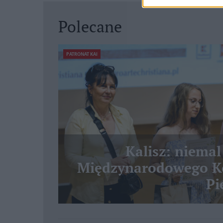
Polecane
PATRONAT KAI
Kalisz: niemal
Międzynarodowego Ko
Pi