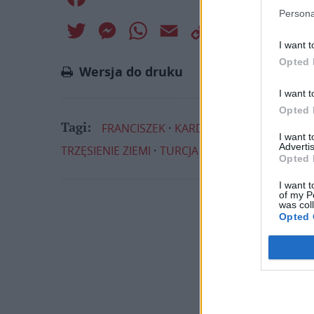
Persona
Twitter
Messenger
WhatsApp
Email
Copy
Print
I want t
Link
Opted 
Wersja do druku
I want t
Opted 
FRANCISZEK
KARD. MARIO ZENARI
KAR
Tagi:
I want 
Advertis
TRZĘSIENIE ZIEMI
TURCJA
Opted 
I want t
of my P
was col
Opted 