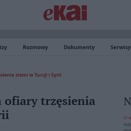
izy
Rozmowy
Dokumenty
Serwisy
sienia ziemi w Turcji i Syrii
 ofiary trzęsienia
N
ii
07 s
Ind
prz