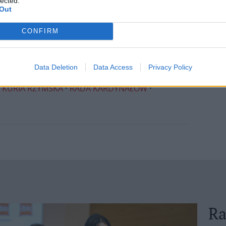
lected.
Out
CONFIRM
 FERNANDO VÉRGEZ ALZAGA
Data Deletion
Data Access
Privacy Policy
OSÉ OMELLA
KARD. OSWALD GRACIAS
KURIA RZYMSKA
RADA KARDYNAŁÓW
Ra