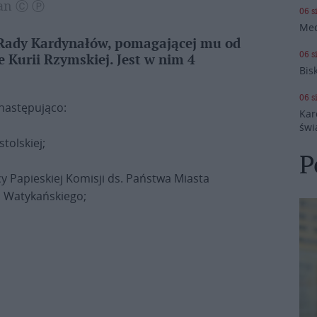
kan Ⓒ Ⓟ
06 s
Med
 Rady Kardynałów, pomagającej mu od
06 s
e Kurii Rzymskiej. Jest w nim 4
Bis
06 s
następująco:
Kar
świ
tolskiej;
P
y Papieskiej Komisji ds. Państwa Miasta
 Watykańskiego;