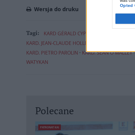
was col
Link
Opted 
Wersja do druku
KARD GÉRALD CYPRIEN LACROIX
KARD.
Tagi:
KARD. JEAN-CLAUDE HOLLERICH
KARD. JUAN J
KARD. PIETRO PAROLIN
KARD. SEAN O'MALLEY
WATYKAN
Polecane
PATRONAT KAI