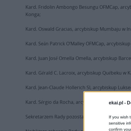
Kard. Fridolin Ambongo Besungu OFMCap, arcyb
Konga;
Kard. Oswald Gracias, arcybiskup Mumbaju w In
Kard. Seán Patrick O’Malley OFMCap, arcybisku
Kard. Juan José Omella Omella, arcybiskup Barce
Kard. Gérald C. Lacroix, arcybiskup Québeku w K
Kard. Jean-Claude Hollerich SI, arcybiskup Luk
Kard. Sérgio da Rocha, arcybiskup São Salvador d
ekai.pl -
D
Sekretarzem Rady pozostaje bp Marco Mellino z
If you wish 
sensitive in
confirm you