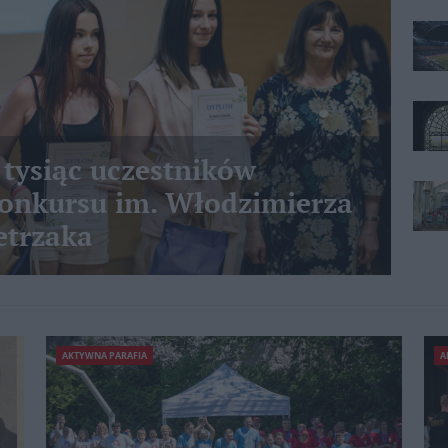
 tysiąc uczestników
nkursu im. Włodzimierza
etrzaka
AKTYWNA PARAFIA
A