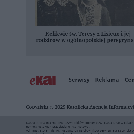
Relikwie św. Teresy z Lisieux i jej
rodziców w ogólnopolskiej peregryna
Serwisy
Reklama
Ce
Copyright © 2025 Katolicka Agencja Informacy
KAI zastrzega wszelkie prawa do serwisu. Użytkownicy mog
Nasza strona internetowa używa plików cookies (tzw. ciasteczka) w celac
rozpowszechnianie zawartości niniejszego serwisu lub jej 
pomocą ustawień przeglądarki internetowej.
prawie autorskim, ochronie baz danych i uczciwej konkur
Administratorem danych osobowych użytkowników Serwisu jest Katolicka A