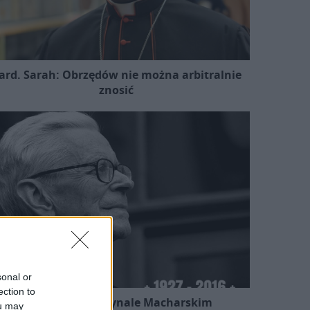
ard. Sarah: Obrzędów nie można arbitralnie
znosić
sonal or
ection to
Kard. Ryś o kardynale Macharskim
ou may