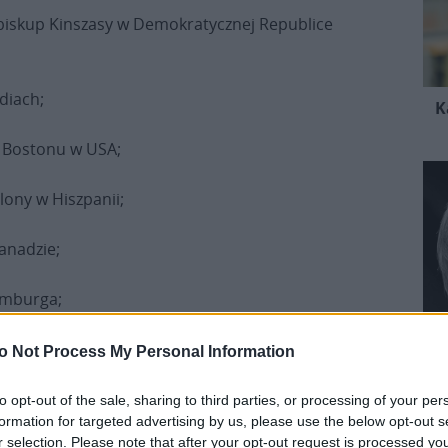
iskup Kinszasy w Demokratycznej Republice
diach;
K
p Bostonu w USA;
lony w Hiszpanii;
anadzie;
semburga;
a Bahia w Brazylii.
o Not Process My Personal Information
 Włoch.
to opt-out of the sale, sharing to third parties, or processing of your per
formation for targeted advertising by us, please use the below opt-out s
r selection. Please note that after your opt-out request is processed y