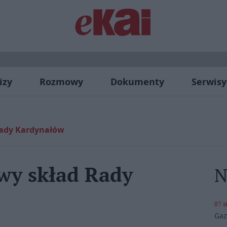
izy
Rozmowy
Dokumenty
Serwisy
Rady Kardynałów
wy skład Rady
N
07 s
Gaz