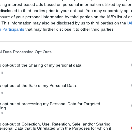
ia w
Domu św. Marty
w Watykanie.
eing interest-based ads based on personal information utilized by us or
disclosed to third parties prior to your opt-out. You may separately opt-
losure of your personal information by third parties on the IAB’s list of
. This information may also be disclosed by us to third parties on the
IA
Participants
that may further disclose it to other third parties.
eśmy tu dla Ciebie!
l Data Processing Opt Outs
macje z życia Kościoła w Polsce i na świecie.
daniu będzie coraz trudniejsze.
o opt-out of the Sharing of my personal data.
.pl za pośrednictwem serwisu Patronite.
In
 misję. Więcej informacji znajdziesz
tutaj
.
o opt-out of the Sale of my Personal Data.
Pr
In
to opt-out of processing my Personal Data for Targeted
ing.
In
o opt-out of Collection, Use, Retention, Sale, and/or Sharing
ersonal Data that Is Unrelated with the Purposes for which it