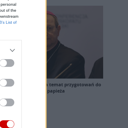
 personal
out of the
 downstream
B’s List of
zewodniczący KEP na temat przygotowań do
wizyty papieża