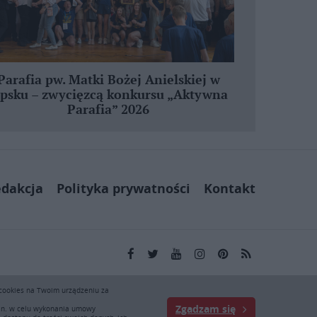
Parafia pw. Matki Bożej Anielskiej w
ipsku – zwycięzcą konkursu „Aktywna
Parafia” 2026
dakcja
Polityka prywatności
Kontakt
kai.pl wyłącznie do użytku osobistego. Publikacja,
 cookies na Twoim urządzeniu za
ej zgody KAI zabronione i stanowią naruszenie ustaw o
Zgadzam się
. Zapraszamy do prenumeraty serwisu prasowego KAI: tel.
.in. w celu wykonania umowy