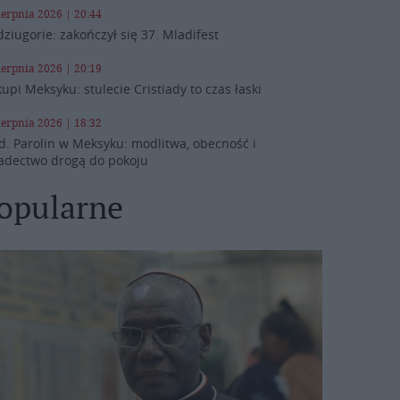
ierpnia 2026 | 20:44
ziugorie: zakończył się 37. Mladifest
ierpnia 2026 | 20:19
kupi Meksyku: stulecie Cristiady to czas łaski
ierpnia 2026 | 18:32
d. Parolin w Meksyku: modlitwa, obecność i
adectwo drogą do pokoju
opularne