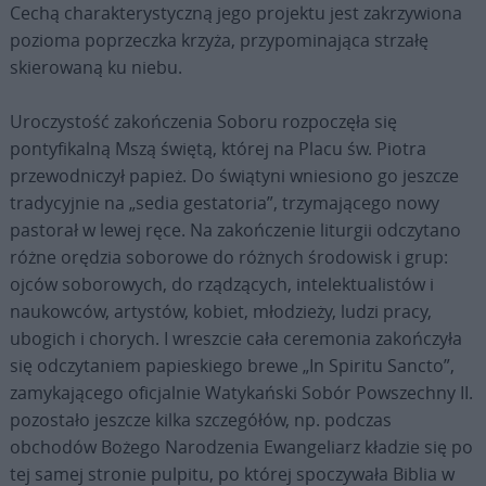
Cechą charakterystyczną jego projektu jest zakrzywiona
pozioma poprzeczka krzyża, przypominająca strzałę
skierowaną ku niebu.
Uroczystość zakończenia Soboru rozpoczęła się
pontyfikalną Mszą świętą, której na Placu św. Piotra
przewodniczył papież. Do świątyni wniesiono go jeszcze
tradycyjnie na „sedia gestatoria”, trzymającego nowy
pastorał w lewej ręce. Na zakończenie liturgii odczytano
różne orędzia soborowe do różnych środowisk i grup:
ojców soborowych, do rządzących, intelektualistów i
naukowców, artystów, kobiet, młodzieży, ludzi pracy,
ubogich i chorych. I wreszcie cała ceremonia zakończyła
się odczytaniem papieskiego brewe „In Spiritu Sancto”,
zamykającego oficjalnie Watykański Sobór Powszechny II.
pozostało jeszcze kilka szczegółów, np. podczas
obchodów Bożego Narodzenia Ewangeliarz kładzie się po
tej samej stronie pulpitu, po której spoczywała Biblia w