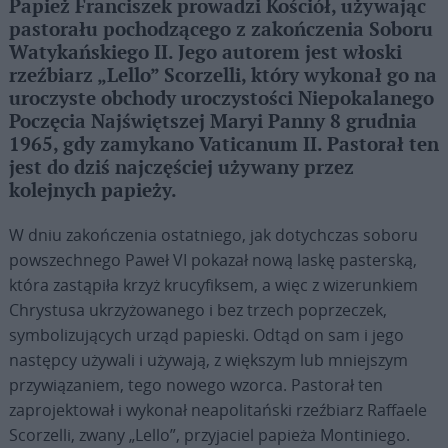
Papież Franciszek prowadzi Kościół, używając
pastorału pochodzącego z zakończenia Soboru
Watykańskiego II. Jego autorem jest włoski
rzeźbiarz „Lello” Scorzelli, który wykonał go na
uroczyste obchody uroczystości Niepokalanego
Poczęcia Najświętszej Maryi Panny 8 grudnia
1965, gdy zamykano Vaticanum II. Pastorał ten
jest do dziś najczęściej używany przez
kolejnych papieży.
W dniu zakończenia ostatniego, jak dotychczas soboru
powszechnego Paweł VI pokazał nową laskę pasterską,
która zastąpiła krzyż krucyfiksem, a więc z wizerunkiem
Chrystusa ukrzyżowanego i bez trzech poprzeczek,
symbolizujących urząd papieski. Odtąd on sam i jego
następcy używali i używają, z większym lub mniejszym
przywiązaniem, tego nowego wzorca. Pastorał ten
zaprojektował i wykonał neapolitański rzeźbiarz Raffaele
Scorzelli, zwany „Lello”, przyjaciel papieża Montiniego.