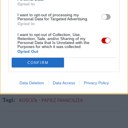
pośrednictwem serwisu Patronite.
Opted In
Dzięki Tobie będziemy mogli realizować naszą
I want to opt-out of processing my
misję. Więcej informacji znajdziesz
tutaj
.
Personal Data for Targeted Advertising.
Opted In
I want to opt-out of Collection, Use,
Retention, Sale, and/or Sharing of my
Personal Data that Is Unrelated with the
Facebook
Purposes for which it was collected.
Opted Out
Twitter
Messenger
WhatsApp
Email
Copy
Print
CONFIRM
Link
Wersja do druku
Data Deletion
Data Access
Privacy Policy
KOŚCIÓŁ
PAPIEŻ FRANCISZEK
Tagi: