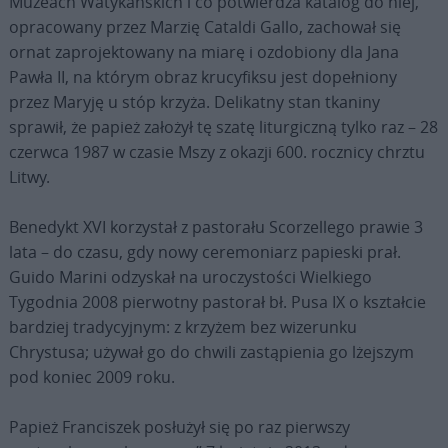
Muzeach Watykańskich i co potwierdza katalog do niej,
opracowany przez Marzię Cataldi Gallo, zachował się
ornat zaprojektowany na miarę i ozdobiony dla Jana
Pawła II, na którym obraz krucyfiksu jest dopełniony
przez Maryję u stóp krzyża. Delikatny stan tkaniny
sprawił, że papież założył tę szatę liturgiczną tylko raz – 28
czerwca 1987 w czasie Mszy z okazji 600. rocznicy chrztu
Litwy.
Benedykt XVI korzystał z pastorału Scorzellego prawie 3
lata – do czasu, gdy nowy ceremoniarz papieski prał.
Guido Marini odzyskał na uroczystości Wielkiego
Tygodnia 2008 pierwotny pastorał bł. Pusa IX o kształcie
bardziej tradycyjnym: z krzyżem bez wizerunku
Chrystusa; używał go do chwili zastąpienia go lżejszym
pod koniec 2009 roku.
Papież Franciszek posłużył się po raz pierwszy