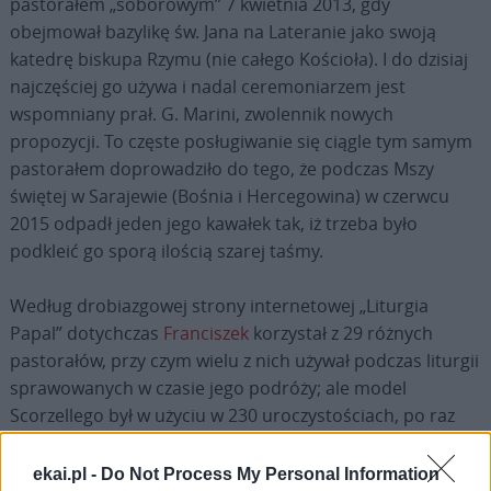
pastorałem „soborowym” 7 kwietnia 2013, gdy
obejmował bazylikę św. Jana na Lateranie jako swoją
katedrę biskupa Rzymu (nie całego Kościoła). I do dzisiaj
najczęściej go używa i nadal ceremoniarzem jest
wspomniany prał. G. Marini, zwolennik nowych
propozycji. To częste posługiwanie się ciągle tym samym
pastorałem doprowadziło do tego, że ​​podczas Mszy
świętej w Sarajewie (Bośnia i Hercegowina) w czerwcu
2015 odpadł jeden jego kawałek tak, iż trzeba było
podkleić go sporą ilością szarej taśmy.
Według drobiazgowej strony internetowej „Liturgia
Papal” dotychczas
Franciszek
korzystał z 29 różnych
pastorałów, przy czym wielu z nich używał podczas liturgii
sprawowanych w czasie jego podróży; ale model
Scorzellego był w użyciu w 230 uroczystościach, po raz
ostatni, jak dotychczas, 29 listopada na Mszy z nowymi
kardynałami. Również podczas pobytu w Polsce w lipcu
ekai.pl -
Do Not Process My Personal Information