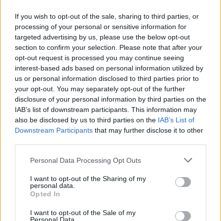
2016 Ojciec Święty posługiwał się tylko tym pastorałem w
czasie Mszy w Częstochowie (28 lipca) i w Krakowie (30 i
If you wish to opt-out of the sale, sharing to third parties, or
31 lipca 2016).
processing of your personal or sensitive information for
targeted advertising by us, please use the below opt-out
section to confirm your selection. Please note that after your
Vaticanum II jest stale obecne.
opt-out request is processed you may continue seeing
interest-based ads based on personal information utilized by
us or personal information disclosed to third parties prior to
your opt-out. You may separately opt-out of the further
disclosure of your personal information by third parties on the
IAB’s list of downstream participants. This information may
Drogi Czytelniku,
also be disclosed by us to third parties on the
IAB’s List of
cieszymy się, że odwiedzasz nasz portal. Jesteśmy
Downstream Participants
that may further disclose it to other
third parties.
tu dla Ciebie!
Każdego dnia publikujemy najważniejsze
Personal Data Processing Opt Outs
informacje z życia Kościoła w Polsce i na świecie.
I want to opt-out of the Sharing of my
Jednak bez Twojej pomocy sprostanie temu
personal data.
Opted In
zadaniu będzie coraz trudniejsze.
Dlatego prosimy Cię o
wsparcie portalu eKAI.pl za
I want to opt-out of the Sale of my
Personal Data.