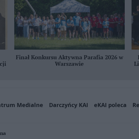
Finał Konkursu Aktywna Parafia 2026 w
cji
Warszawie
L
ntrum Medialne
Darczyńcy KAI
eKAI poleca
Re
jna