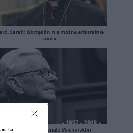
ard. Sarah: Obrzędów nie można arbitralnie
znosić
Kard. Ryś o kardynale Macharskim
sonal or