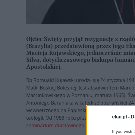
Ojciec Święty przyjął rezygnację z rząd
(Brazylia) przedstawioną przez Jego Ek
Macieja Kujawskiego, jednocześnie mian
Silva, dotychczasowego biskupa Januári
Apostolskiej.
Bp Romuald Kujawski urodził się 24 stycznia 194
Matki Boskiej Bolesnej. Jest absolwentem Marci
Marcinkowskiego w Poznaniu, matura 1965). Świę
Antoniego Baraniaka w katedrze poznańskiej 24 
wewnętrznego na Papieskim Uniwersytecie Grego
ekai.pl -
D
teologii. Od 1988 roku przebywa w Brazylii, gdzi
seminarium duchownego
w Diamantina.
If you wish 