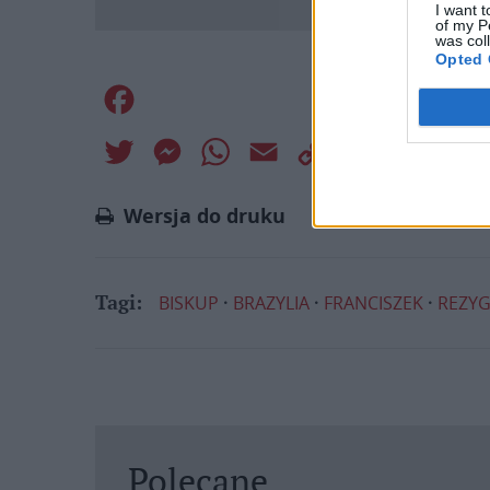
I want t
of my P
was col
Opted 
Facebook
Twitter
Messenger
WhatsApp
Email
Copy
Print
Link
Wersja do druku
BISKUP
BRAZYLIA
FRANCISZEK
REZYG
Tagi:
Polecane