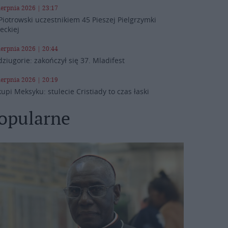
ierpnia 2026 | 23:17
Piotrowski uczestnikiem 45 Pieszej Pielgrzymki
leckiej
ierpnia 2026 | 20:44
ziugorie: zakończył się 37. Mladifest
ierpnia 2026 | 20:19
kupi Meksyku: stulecie Cristiady to czas łaski
opularne