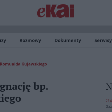
izy
Rozmowy
Dokumenty
Serwisy
p. Romualda Kujawskiego
ygnację bp.
N
iego
07 s
Gaz