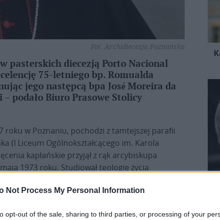
Fot. Archidiecezja Poznańska
K
ów pasterskich diecezją Porto Nacional
scelencję 75-letniego bp. Romualda
ując jego następcą bpa José Moreira da
i – podało Biuro Prasowe Stolicy
7 roku w Poznaniu, pochodzi z tamtejszej parafii
nka (I Liceum Ogólnokształcącego im. Karola
cenia kapłańskie przyjął z rąk arcybiskupa
maja 1973 roku. Studiował teologię życia
riańskim w Rzymie i uzyskał tytuł doktora
o Not Process My Personal Information
e przez wiele lat był profesorem i rektorem
to opt-out of the sale, sharing to third parties, or processing of your per