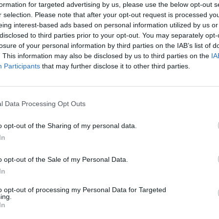
formation for targeted advertising by us, please use the below opt-out s
nował ks. Romualda Kujawskiego biskupem
r selection. Please note that after your opt-out request is processed y
 15 sierpnia 2008 roku odbyły się w Palmas w
eing interest-based ads based on personal information utilized by us or
skiego. Ceremonii przewodniczył arcybiskup
disclosed to third parties prior to your opt-out. You may separately opt-
półkonsekratorem był arcybiskup Stanisław
losure of your personal information by third parties on the IAB’s list of
. This information may also be disclosed by us to third parties on the
IA
09 roku Ojciec Święty Benedykt XVI mianował
Participants
that may further disclose it to other third parties.
Nacional. Biskup Kujawski na swoje hasło
1 Kor 16,13).
l Data Processing Opt Outs
o opt-out of the Sharing of my personal data.
In
Pr
eśmy tu dla Ciebie!
o opt-out of the Sale of my Personal Data.
macje z życia Kościoła w Polsce i na świecie.
In
daniu będzie coraz trudniejsze.
to opt-out of processing my Personal Data for Targeted
ing.
.pl za pośrednictwem serwisu Patronite.
In
 misję. Więcej informacji znajdziesz
tutaj
.