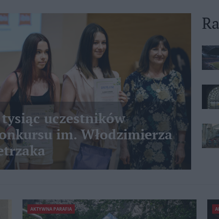
Ra
 tysiąc uczestników
nkursu im. Włodzimierza
etrzaka
AKTYWNA PARAFIA
A