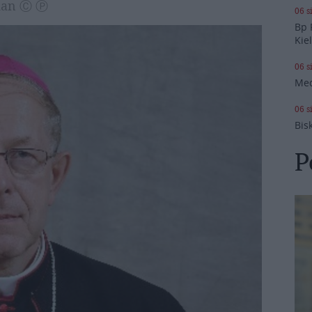
ykan Ⓒ Ⓟ
06 s
Bp 
Kie
06 s
Med
06 s
Bis
P