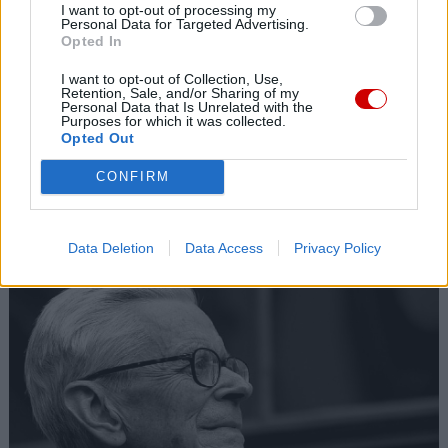
I want to opt-out of processing my
Personal Data for Targeted Advertising.
Opted In
I want to opt-out of Collection, Use,
Retention, Sale, and/or Sharing of my
Personal Data that Is Unrelated with the
Purposes for which it was collected.
Opted Out
CONFIRM
Kard. Sarah: Obrzędów nie można arbitralnie znosić
Data Deletion
Data Access
Privacy Policy