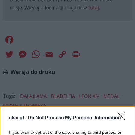
misję. Więcej informacji znajdziesz
tutaj
.
Facebook
Twitter
Messenger
WhatsApp
Email
Copy
Print
Link
Wersja do druku
DALAJLAMA
FILADELFIA
LEON XIV
MEDAL
Tagi:
PRAWA CZŁOWIEKA
ekai.pl -
Do Not Process My Personal Information
If you wish to opt-out of the sale, sharing to third parties, or