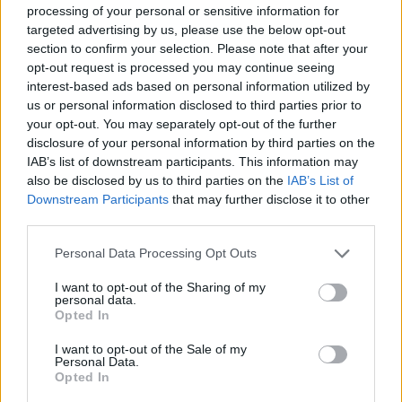
Najnowsze
processing of your personal or sensitive information for
targeted advertising by us, please use the below opt-out
section to confirm your selection. Please note that after your
07 sierpnia 2026 | 05:20
opt-out request is processed you may continue seeing
Gaza: 300 dzieci zabitych w ciągu 300 dni
interest-based ads based on personal information utilized by
us or personal information disclosed to third parties prior to
06 sierpnia 2026 | 20:44
your opt-out. You may separately opt-out of the further
Medziugorie: zakończył się 37. Mladifest
disclosure of your personal information by third parties on the
IAB’s list of downstream participants. This information may
06 sierpnia 2026 | 20:19
also be disclosed by us to third parties on the
IAB’s List of
Biskupi Meksyku: stulecie Cristiady to czas łaski
Downstream Participants
that may further disclose it to other
third parties.
06 sierpnia 2026 | 18:32
Kard. Parolin w Meksyku: modlitwa, obecność i świadectwo
Personal Data Processing Opt Outs
drogą do pokoju
I want to opt-out of the Sharing of my
Popularne
personal data.
Opted In
I want to opt-out of the Sale of my
Personal Data.
Opted In