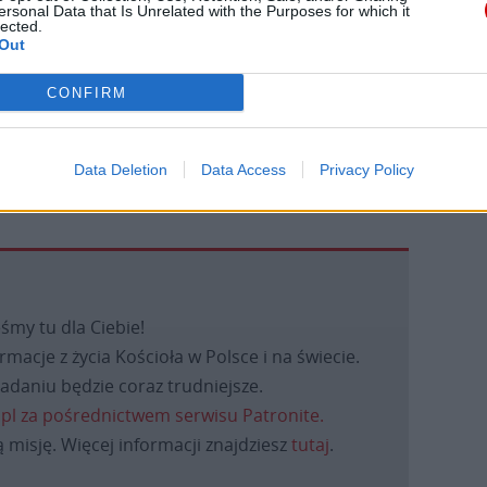
ersonal Data that Is Unrelated with the Purposes for which it
lected.
Out
CONFIRM
Data Deletion
Data Access
Privacy Policy
eśmy tu dla Ciebie!
macje z życia Kościoła w Polsce i na świecie.
daniu będzie coraz trudniejsze.
.pl za pośrednictwem serwisu Patronite.
 misję. Więcej informacji znajdziesz
tutaj
.