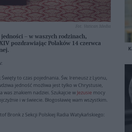
Fot. Vatican Media
jedności – w waszych rodzinach,
n XIV pozdrawiając Polaków 14 czerwca
K
nej.
:
Święty to czas pojednania. Św. Ireneusz z Lyonu,
dziwa jedność możliwa jest tylko w Chrystusie,
la was znakiem nadziei. Szukajcie w
Jezusie
mocy
jczyźnie i w świecie. Błogosławię wam wszystkim.
ztof Bronk z Sekcji Polskiej Radia Watykańskiego: