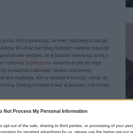
Lyonu, który pokazuje, że mieć nadzieję to łączyć.
postołów. W coraz bardziej rozbitym świecie nauczył
postołowie widzieli, że w Jezusie ziemia łączy się z
mi i rękoma.
Jubileusz
to otwarte drzwi do tego
, by poważnie traktować słowa codziennej
nie jest nadzieja, którą ukazuje Ireneusz: uznał, że
dnością. Dlatego trzeba trwać w Jezusie i odróżniać
Pr
o Not Process My Personal Information
to opt-out of the sale, sharing to third parties, or processing of your per
formation for targeted advertising by us, please use the below opt-out s