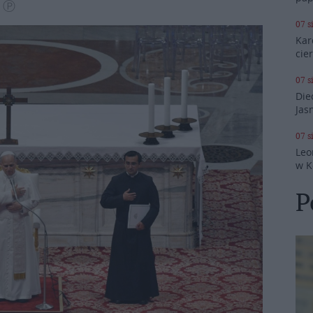
Ⓒ Ⓟ
07 s
Kar
cie
07 s
Die
Jas
07 s
Leo
w K
P