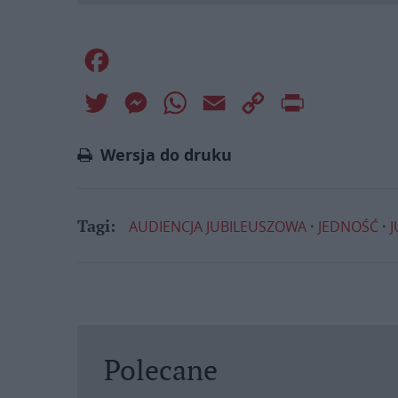
Facebook
Twitter
Messenger
WhatsApp
Email
Copy
Print
Link
Wersja do druku
AUDIENCJA JUBILEUSZOWA
JEDNOŚĆ
J
Tagi:
Polecane