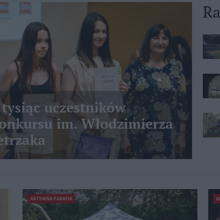
Ra
 tysiąc uczestników
nkursu im. Włodzimierza
etrzaka
AKTYWNA PARAFIA
A