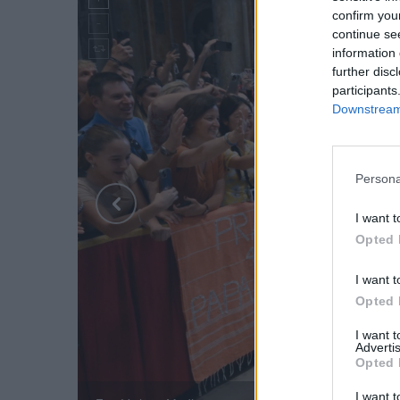
confirm you
continue se
information 
further disc
participants
Downstream 
Persona
I want t
Opted 
I want t
Opted 
I want 
Advertis
Opted 
I want t