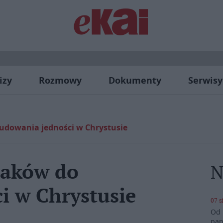
izy
Rozmowy
Dokumenty
Serwisy
udowania jedności w Chrystusie
laków do
N
i w Chrystusie
07 s
Od 
pap