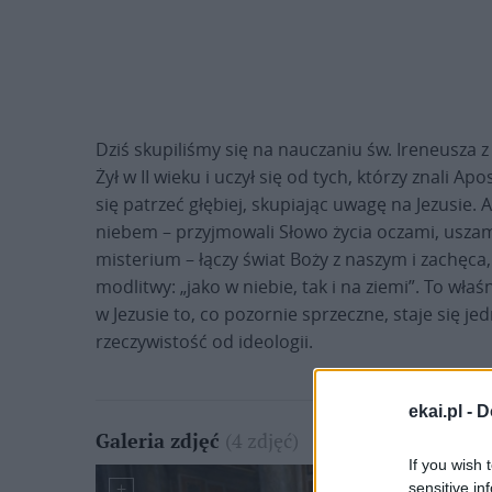
Dziś skupiliśmy się na nauczaniu św. Ireneusza z 
Żył w II wieku i uczył się od tych, którzy znali A
się patrzeć głębiej, skupiając uwagę na Jezusie. A
niebem – przyjmowali Słowo życia oczami, usza
misterium – łączy świat Boży z naszym i zachęca
modlitwy: „jako w niebie, tak i na ziemi”. To właś
w Jezusie to, co pozornie sprzeczne, staje się je
rzeczywistość od ideologii.
ekai.pl -
D
(4 zdjęć)
Galeria zdjęć
If you wish 
sensitive in