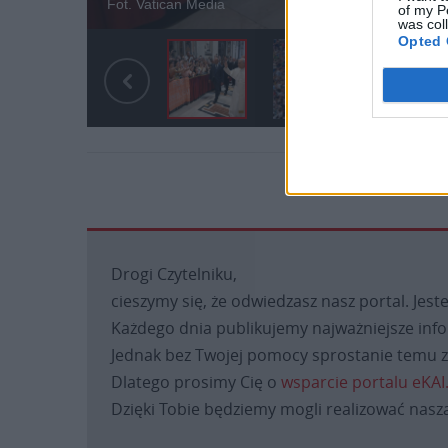
Fot. Vatican Media
of my P
was col
Opted 
Drogi Czytelniku,
cieszymy się, że odwiedzasz nasz portal. Jest
Każdego dnia publikujemy najważniejsze infor
Jednak bez Twojej pomocy sprostanie temu za
Dlatego prosimy Cię o
wsparcie portalu eKAI
Dzięki Tobie będziemy mogli realizować naszą