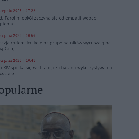
ierpnia 2026 | 17:22
d. Parolin: pokój zaczyna się od empatii wobec
rpienia
ierpnia 2026 | 16:56
cezja radomska: kolejne grupy pątników wyruszają na
ną Górę
ierpnia 2026 | 16:41
n XIV spotka się we Francji z ofiarami wykorzystywania
ościele
opularne