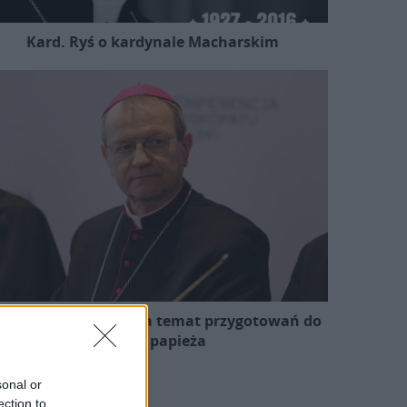
Kard. Ryś o kardynale Macharskim
zewodniczący KEP na temat przygotowań do
wizyty papieża
sonal or
ection to