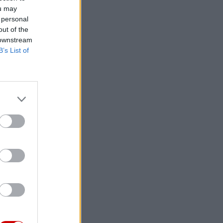
ou may
 personal
out of the
 downstream
B’s List of