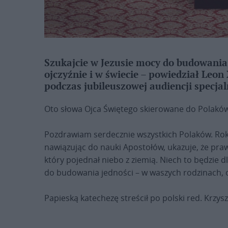
Szukajcie w Jezusie mocy do budowania 
ojczyźnie i w świecie – powiedział Leo
podczas jubileuszowej audiencji specjal
Oto słowa Ojca Świętego skierowane do Polaków
Pozdrawiam serdecznie wszystkich Polaków. Rok 
nawiązując do nauki Apostołów, ukazuje, że praw
który pojednał niebo z ziemią. Niech to będzie d
do budowania jedności – w waszych rodzinach, o
Papieską katechezę streścił po polski red. Krzys