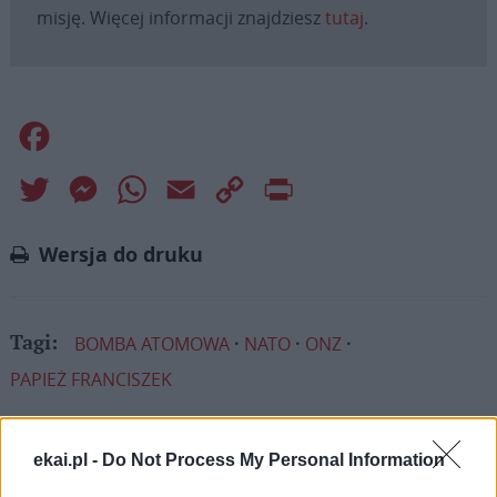
misję. Więcej informacji znajdziesz
tutaj
.
Facebook
Twitter
Messenger
WhatsApp
Email
Copy
Print
Link
Wersja do druku
BOMBA ATOMOWA
NATO
ONZ
Tagi:
PAPIEŻ FRANCISZEK
ekai.pl -
Do Not Process My Personal Information