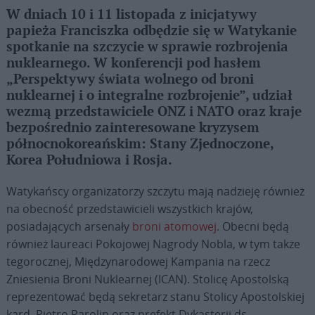
W dniach 10 i 11 listopada z inicjatywy
papieża Franciszka odbędzie się w Watykanie
spotkanie na szczycie w sprawie rozbrojenia
nuklearnego. W konferencji pod hasłem
„Perspektywy świata wolnego od broni
nuklearnej i o integralne rozbrojenie”, udział
wezmą przedstawiciele ONZ i NATO oraz kraje
bezpośrednio zainteresowane kryzysem
północnokoreańskim: Stany Zjednoczone,
Korea Południowa i Rosja.
Watykańscy organizatorzy szczytu mają nadzieję również
na obecność przedstawicieli wszystkich krajów,
posiadających arsenały
broni atomowej
. Obecni będą
również laureaci Pokojowej Nagrody Nobla, w tym także
tegorocznej, Międzynarodowej Kampania na rzecz
Zniesienia Broni Nuklearnej (ICAN). Stolicę Apostolską
reprezentować będą sekretarz stanu Stolicy Apostolskiej
kard. Pietro Parolin oraz prefekt Dykasterii ds.