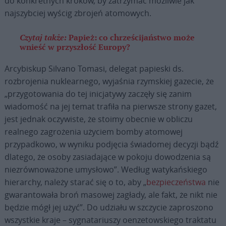
do konkretnych kroków, by zatrzymać możliwie jak
najszybciej wyścig zbrojeń atomowych.
Czytaj także:
Papież: co chrześcijaństwo może
wnieść w przyszłość Europy?
Arcybiskup Silvano Tomasi, delegat papieski ds.
rozbrojenia nuklearnego, wyjaśnia rzymskiej gazecie, że
„przygotowania do tej inicjatywy zaczęły się zanim
wiadomość na jej temat trafiła na pierwsze strony gazet,
jest jednak oczywiste, że stoimy obecnie w obliczu
realnego zagrożenia użyciem bomby atomowej
przypadkowo, w wyniku podjęcia świadomej decyzji bądź
dlatego, że osoby zasiadające w pokoju dowodzenia są
niezrównoważone umysłowo”. Według watykańskiego
hierarchy, należy starać się o to, aby „
bezpieczeństwa
nie
gwarantowała broń masowej zagłady, ale fakt, że nikt nie
będzie mógł jej użyć”. Do udziału w szczycie zaproszono
wszystkie kraje – sygnatariuszy oenzetowskiego traktatu