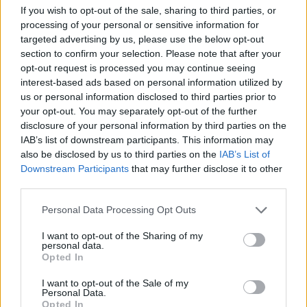
Najnowsze
If you wish to opt-out of the sale, sharing to third parties, or
processing of your personal or sensitive information for
targeted advertising by us, please use the below opt-out
07 sierpnia 2026 | 23:10
section to confirm your selection. Please note that after your
Indyjski biskup: nie potrzebujemy misjonarzy, którzy
opt-out request is processed you may continue seeing
przyjeżdżają z gotowymi odpowiedziami
interest-based ads based on personal information utilized by
07 sierpnia 2026 | 22:47
us or personal information disclosed to third parties prior to
Biskupi o podróży apostolskiej Leona XIV do Francji: wielka
your opt-out. You may separately opt-out of the further
radość
disclosure of your personal information by third parties on the
IAB’s list of downstream participants. This information may
07 sierpnia 2026 | 22:36
also be disclosed by us to third parties on the
IAB’s List of
Narodowy Bank Ukrainy wyemituje monetę upamiętniającą Jana
Downstream Participants
that may further disclose it to other
Pawła II
third parties.
07 sierpnia 2026 | 22:17
Personal Data Processing Opt Outs
Ukraińskie Kościoły wzywają do światowej modlitwy za Ukrainę
24 sierpnia
I want to opt-out of the Sharing of my
personal data.
Opted In
Popularne
I want to opt-out of the Sale of my
Personal Data.
Opted In