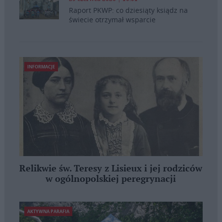
Raport PKWP: co dziesiąty ksiądz na
świecie otrzymał wsparcie
INFORMACJE
Relikwie św. Teresy z Lisieux i jej rodziców
w ogólnopolskiej peregrynacji
AKTYWNA PARAFIA