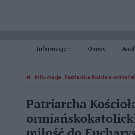
Informacje
Opinie
Anal
Informacje
Patriarcha Kościoła ormiańsk
Patriarcha Kościoł
ormiańskokatolick
miłość do Eucharys