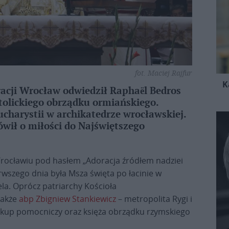
fot. Maciej Rajfur
K
acji Wrocław odwiedził Raphaël Bedros
tolickiego obrządku ormiańskiego.
ucharystii w archikatedrze wrocławskiej.
wił o miłości do Najświętszego
ocławiu pod hasłem „Adoracja źródłem nadziei
rwszego dnia była Msza święta po łacinie w
ela. Oprócz patriarchy Kościoła
także
abp Zbigniew Stankiewicz
– metropolita Rygi i
skup pomocniczy oraz księża obrządku rzymskiego