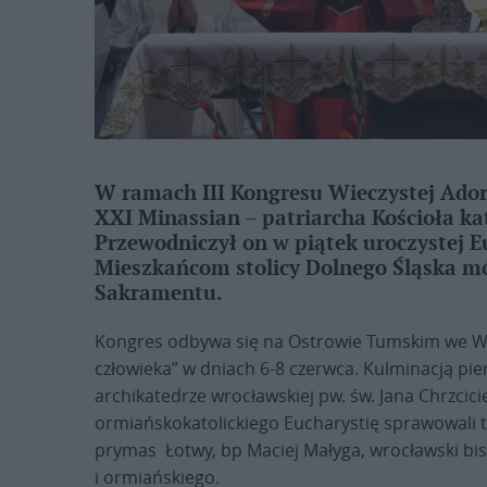
W ramach III Kongresu Wieczystej Ador
XXI Minassian – patriarcha Kościoła ka
Przewodniczył on w piątek uroczystej E
Mieszkańcom stolicy Dolnego Śląska mó
Sakramentu.
Kongres odbywa się na Ostrowie Tumskim we Wr
człowieka” w dniach 6-8 czerwca. Kulminacją pie
archikatedrze wrocławskiej pw. św. Jana Chrzcici
ormiańskokatolickiego Eucharystię sprawowali 
prymas Łotwy, bp Maciej Małyga, wrocławski bi
i ormiańskiego.