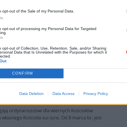
ufnością, pokorą i radością żyjmy tajemnicą
o chrześcijańskiego życia oraz by dawali o niej
o opt-out of the Sale of my Personal Data.
ościoła katolickiego obrządku ormiańskiego.
In
to opt-out of processing my Personal Data for Targeted
Bedrosowi XXI relikwie św. Jadwigi Śląskiej. – Ta
ing.
In
a. Tym bardziej, że w tym roku przeżywamy 1700.
ściół wschodni i zachodni. A św. Jadwiga Śląska
o opt-out of Collection, Use, Retention, Sale, and/or Sharing
ersonal Data that Is Unrelated with the Purposes for which it
tego, że Kościół buduje mosty między narodami –
lected.
 pomocniczy.
Out
CONFIRM
s. wiernych na całym świecie, głównie w Europie
nocnej i Południowej i na Bliskim Wschodzie. W
tanowią 9 proc. z niemal 3 mln mieszkańców kraju
Data Deletion
Data Access
Privacy Policy
gają ordynariuszowi dla wiernych Kościołów
łasnego Kościoła sui iuris. Od 8 marca br. jest
.