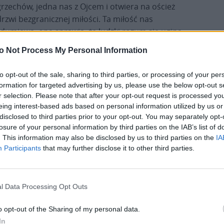
grzechów, jedna nas z Ojcem i otwiera na oścież
drzwi bezgranicznej miłości. Ta miłość nas
zdumiewa, ona sprawia, że ludzki rozum się ugina.
Okazuje się niezdolny do zrozumienia całej jej głębi
o Not Process My Personal Information
– wyjaśniał Raphaël Bedros XXI Minassian. Jego
zdaniem Rok Jubileuszowy motywuje nas do
to opt-out of the sale, sharing to third parties, or processing of your per
odkrycia na nowo daru nadziei i celebrowania
formation for targeted advertising by us, please use the below opt-out s
Eucharystii z odnowioną wiarą. Daje okazję do
r selection. Please note that after your opt-out request is processed y
przebudzenia sumień uśpionych.
eing interest-based ads based on personal information utilized by us or
disclosed to third parties prior to your opt-out. You may separately opt-
losure of your personal information by third parties on the IAB’s list of
– Jaką konkretną odpowiedź możemy dać na ten
. This information may also be disclosed by us to third parties on the
IA
ogromny dar? Jak okazać światu naszą
Participants
that may further disclose it to other third parties.
jasne spojrzenie skierowane na Chrystusa w
osierna miłość nas przemieniła – apelował
l Data Processing Opt Outs
ć publiczne świadectwo swoim przykładem i
o opt-out of the Sharing of my personal data.
z gesty wobec zapomnianych, cierpiących,
In