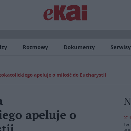
izy
Rozmowy
Dokumenty
Serwisy
okatolickiego apeluje o miłość do Eucharystii
a
N
iego apeluje o
07 s
Leo
tii
w K