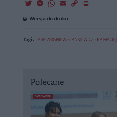
Twitter
Messenger
WhatsApp
Email
Copy
Print
Link
Wersja do druku
ABP ZBIGNIEW STANKIEWICZ
BP MACIE
Tagi:
Polecane
PATRONAT KAI