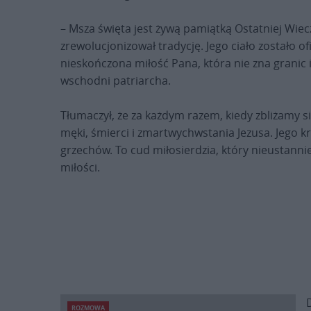
– Msza święta jest żywą pamiątką Ostatniej Wiecz
zrewolucjonizował tradycję. Jego ciało zostało o
nieskończona miłość Pana, która nie zna granic 
wschodni patriarcha.
Tłumaczył, że za każdym razem, kiedy zbliżamy 
męki, śmierci i zmartwychwstania Jezusa. Jego k
grzechów. To cud miłosierdzia, który nieustanni
miłości.
ROZMOWA