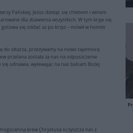
erzy Pańskiej. Jezus dzieląc się chlebem i winem
fiarowane dla zbawienia wszystkich. W tym kryje się
i gotowa się oddać aż po krzyż – mówił w homilii
się do ołtarza, przeżywamy na nowo tajemnicę
rew przelana została za nas na odpuszczenie
e się odnawia, wylewając na nas balsam Bożej
Pr
Drogocenna krew Chrystusa oczyszcza nas z