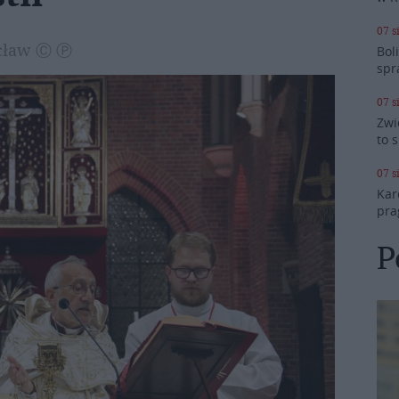
07 s
ocław Ⓒ Ⓟ
Bol
spr
07 s
Zwi
to 
07 s
Kar
pra
P