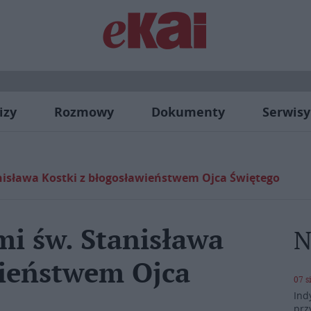
izy
Rozmowy
Dokumenty
Serwisy
nisława Kostki z błogosławieństwem Ojca Świętego
mi św. Stanisława
N
wieństwem Ojca
07 s
Ind
prz