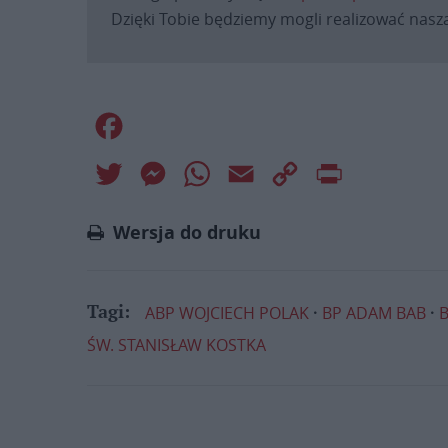
Dzięki Tobie będziemy mogli realizować naszą
Facebook
Twitter
Messenger
WhatsApp
Email
Copy
Print
Link
Wersja do druku
ABP WOJCIECH POLAK
BP ADAM BAB
Tagi:
ŚW. STANISŁAW KOSTKA