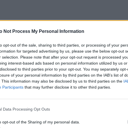
o Not Process My Personal Information
Delegacja przekazała Ojcu Świętemu także
personalizowaną koszulkę pielgrzymki z
to opt-out of the sale, sharing to third parties, or processing of your per
wyznaczoną trasą oraz ikonę św. Stanisława Kostki
formation for targeted advertising by us, please use the below opt-out s
– patrona Katolickiego Stowarzyszenia Młodzieży.
r selection. Please note that after your opt-out request is processed y
eing interest-based ads based on personal information utilized by us or
Jak podkreślił ks. Andrzej Lubowicki, asystent
disclosed to third parties prior to your opt-out. You may separately opt-
generalny KSM, który razem z delegacją młodych
losure of your personal information by third parties on the IAB’s list of
idących w pielgrzymce był obecny w Rzymie,
. This information may also be disclosed by us to third parties on the
IA
postać św. Stanisława może być dziś dla nich
Participants
that may further disclose it to other third parties.
zczególną inspiracją. – On wiedział, czego chce, i
ył wierny tej decyzji. Ani rodzina, ani trudności nie
sprawiły, że zrezygnował ze swojego powołania.
l Data Processing Opt Outs
Konsekwentnie dążył do celu – zauważył.
o opt-out of the Sharing of my personal data.