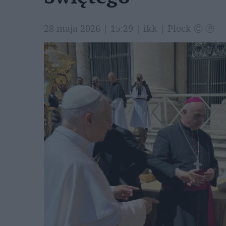
28 maja 2026 | 15:29 | ikk | Płock Ⓒ Ⓟ