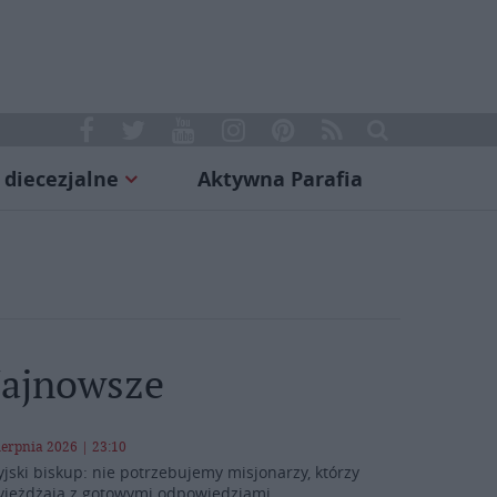
 diecezjalne
Aktywna Parafia
ajnowsze
ierpnia 2026 | 23:10
yjski biskup: nie potrzebujemy misjonarzy, którzy
yjeżdżają z gotowymi odpowiedziami