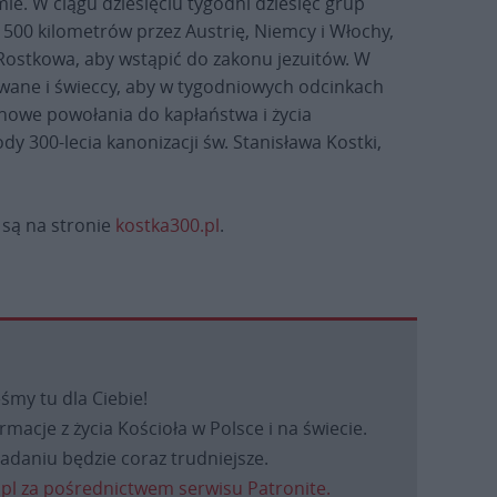
ie. W ciągu dziesięciu tygodni dziesięć grup
1500 kilometrów przez Austrię, Niemcy i Włochy,
z Rostkowa, aby wstąpić do zakonu jezuitów. W
owane i świeccy, aby w tygodniowych odcinkach
o nowe powołania do kapłaństwa i życia
y 300-lecia kanonizacji św. Stanisława Kostki,
 są na stronie
kostka300.pl
.
eśmy tu dla Ciebie!
macje z życia Kościoła w Polsce i na świecie.
daniu będzie coraz trudniejsze.
.pl za pośrednictwem serwisu Patronite.