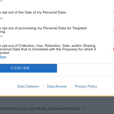
ej papieżowi – tej samej, która na jednym z
In
utorka chciała pokazać św. Stanisława przede
o opt-out of the Sale of my Personal Data.
ogiem. W lewym górnym rogu widzimy Matkę Bożą,
In
ogia jego życia polegała na tym, że szedł do
ył.
to opt-out of processing my Personal Data for Targeted
ing.
In
omóc młodym ludziom odkrywać głos Boga w swoim
otarł do własnego serca i tam usłyszał głos Boga.
o opt-out of Collection, Use, Retention, Sale, and/or Sharing
ersonal Data that Is Unrelated with the Purposes for which it
i pośpiech. Ale kiedy człowiek znajdzie czas na
lected.
iedział.
Out
CONFIRM
pecjalna aplikacja umożliwiająca śledzenie trasy
nia. Wraz z kolejnymi etapami pielgrzymki
ania. Pierwszy punkt na tej szczególnej mapie
Data Deletion
Data Access
Privacy Policy
, który symbolicznie zainaugurował modlitwę
w którym uczył się młody Stanisław Kostka – i