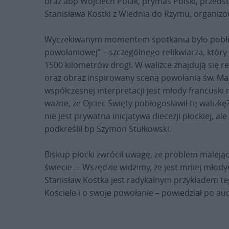
oraz abp Wojciech Polak, prymas Polski, przedst
Stanisława Kostki z Wiednia do Rzymu, organizo
Wyczekiwanym momentem spotkania było pobłogo
powołaniowej” – szczególnego relikwiarza, któr
1500 kilometrów drogi. W walizce znajdują się rel
oraz obraz inspirowany sceną powołania św. M
współczesnej interpretacji jest młody francuski 
ważne, że Ojciec Święty pobłogosławił tę walizkę
nie jest prywatna inicjatywa diecezji płockiej, a
podkreślił bp Szymon Stułkowski.
Biskup płocki zwrócił uwagę, że problem malejąc
świecie. – Wszędzie widzimy, że jest mniej młod
Stanisław Kostka jest radykalnym przykładem te
Kościele i o swoje powołanie – powiedział po aud