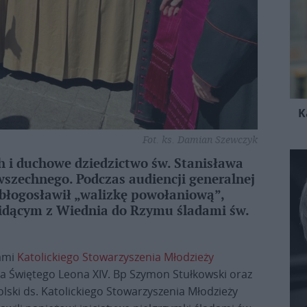
K
Fot. ks. Damian Szewczyk
h i duchowe dziedzictwo św. Stanisława
owszechnego. Podczas audiencji generalnej
błogosławił „walizkę powołaniową”,
 idącym z Wiednia do Rzymu śladami św.
lami
Katolickiego Stowarzyszenia Młodzieży
ca Świętego Leona XIV. Bp Szymon Stułkowski oraz
lski ds. Katolickiego Stowarzyszenia Młodzieży