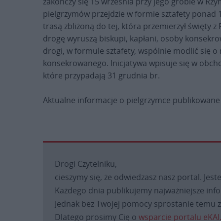
zakończy się 15 września przy jego grobie w Rzym
pielgrzymów przejdzie w formie sztafety ponad 
trasą zbliżoną do tej, która przemierzył święty 
drogę wyruszą biskupi, kapłani, osoby konsekr
drogi, w formule sztafety, wspólnie modlić się 
konsekrowanego. Inicjatywa wpisuje się w obchod
które przypadają 31 grudnia br.
Aktualne informacje o pielgrzymce publikowane
Drogi Czytelniku,
cieszymy się, że odwiedzasz nasz portal. Jest
Każdego dnia publikujemy najważniejsze infor
Jednak bez Twojej pomocy sprostanie temu za
Dlatego prosimy Cię o
wsparcie portalu eKAI