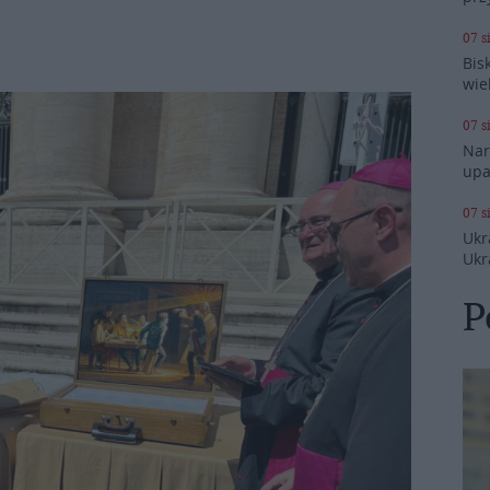
07 s
Bis
wie
07 s
Nar
upa
07 s
Ukr
Ukr
P