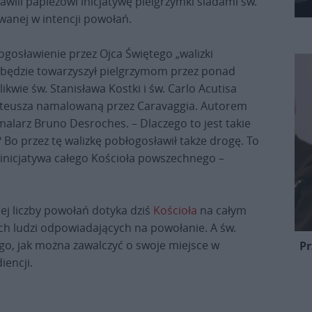
awili papieżowi inicjatywę pielgrzymki śladami św.
wanej w intencji powołań.
sławienie przez Ojca Świętego „walizki
y będzie towarzyszył pielgrzymom przez ponad
ikwie św. Stanisława Kostki i św. Carlo Acutisa
ateusza namalowaną przez Caravaggia. Autorem
malarz Bruno Desroches. – Dlaczego to jest takie
? Bo przez tę walizkę pobłogosławił także drogę. To
le inicjatywa całego Kościoła powszechnego –
ej liczby powołań dotyka dziś
Kościoła
na całym
ych ludzi odpowiadających na powołanie. A św.
go, jak można zawalczyć o swoje miejsce w
Pr
iencji.