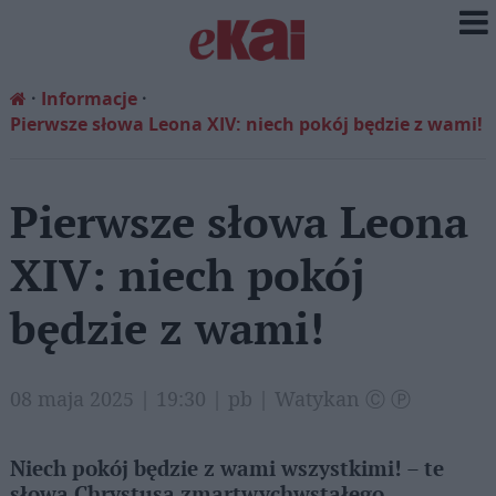
Informacje
Pierwsze słowa Leona XIV: niech pokój będzie z wami!
Pierwsze słowa Leona
XIV: niech pokój
będzie z wami!
08 maja 2025 | 19:30 | pb | Watykan Ⓒ Ⓟ
Niech pokój będzie z wami wszystkimi! – te
słowa Chrystusa zmartwychwstałego