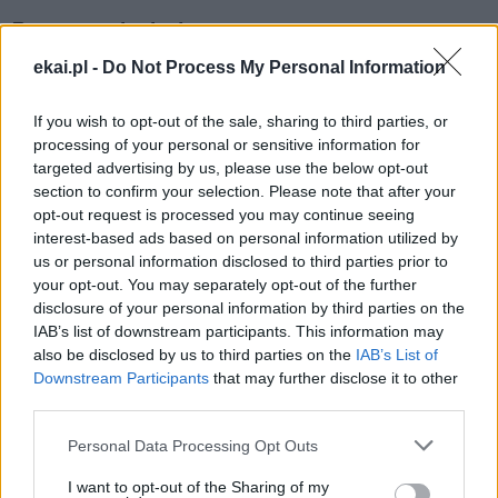
Link
Wersja do druku
ekai.pl -
Do Not Process My Personal Information
KOŚCIÓŁ
LEON XIV
POKÓJ
POKÓJ NA ŚWIECIE
Tagi:
If you wish to opt-out of the sale, sharing to third parties, or
processing of your personal or sensitive information for
PRZEMÓWIENIE
targeted advertising by us, please use the below opt-out
section to confirm your selection. Please note that after your
opt-out request is processed you may continue seeing
interest-based ads based on personal information utilized by
us or personal information disclosed to third parties prior to
Najnowsze
your opt-out. You may separately opt-out of the further
disclosure of your personal information by third parties on the
IAB’s list of downstream participants. This information may
08 sierpnia 2026 | 14:30
also be disclosed by us to third parties on the
IAB’s List of
Seul przygotowuje się do Światowych Dni Młodzieży 2027
Downstream Participants
that may further disclose it to other
third parties.
08 sierpnia 2026 | 13:00
Chrześcijanie apelują o zmianę przepisów w sprawie darowizn
Personal Data Processing Opt Outs
zagranicznych
I want to opt-out of the Sharing of my
08 sierpnia 2026 | 12:46