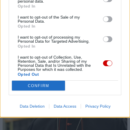
personal data.
8 sierpnia Kościół wspomina św. Dominika
Opted In
08 sierpnia 2026 | 12:42
I want to opt-out of the Sale of my
Personal Data.
„Ożywić empatię” – Triennale Sztuki Uniwersytetów Katolickich
Opted In
Popularne
I want to opt-out of processing my
Personal Data for Targeted Advertising.
Opted In
I want to opt-out of Collection, Use,
Retention, Sale, and/or Sharing of my
Personal Data that Is Unrelated with the
Purposes for which it was collected.
Opted Out
CONFIRM
Data Deletion
Data Access
Privacy Policy