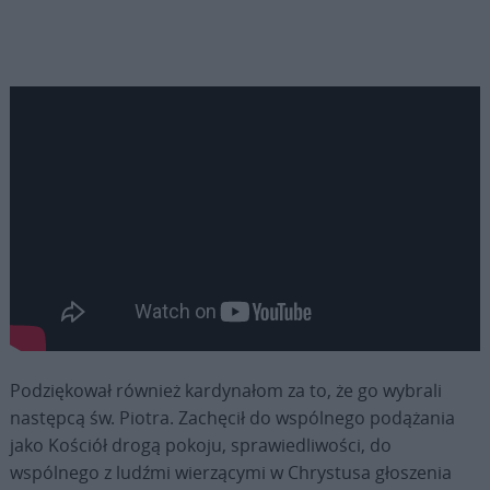
Podziękował również kardynałom za to, że go wybrali
następcą św. Piotra. Zachęcił do wspólnego podążania
jako Kościół drogą pokoju, sprawiedliwości, do
wspólnego z ludźmi wierzącymi w Chrystusa głoszenia