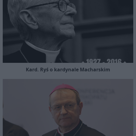
Kard. Ryś o kardynale Macharskim