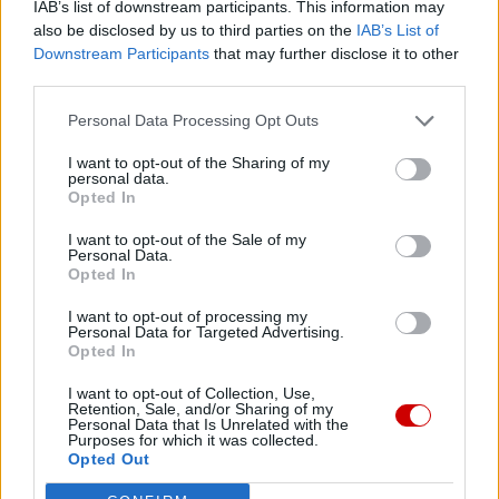
IAB’s list of downstream participants. This information may
synodalność – na wspólne podążanie drogą Kościoła” –
also be disclosed by us to third parties on the
IAB’s List of
podkreśla. Dodaje, że ważnym tematem w Kościele
Downstream Participants
that may further disclose it to other
brazylijskim jest też synodalność.
third parties.
Wielka radość być w rodzinie
Personal Data Processing Opt Outs
pallotyńskiej
I want to opt-out of the Sharing of my
personal data.
Opted In
W Afryce wciąż często dominuje obraz Kościoła jako
struktury hierarchicznej, na kształt piramidy – mówi bp
I want to opt-out of the Sale of my
Personal Data.
Bruno Ateba Edo z Kamerunu – jedyny afrykański biskup
Opted In
uczestniczący w spotkaniu. „Tymczasem charyzmat
pallotyński przypomina nam, że wszyscy jesteśmy Ludem
I want to opt-out of processing my
Personal Data for Targeted Advertising.
Bożym pielgrzymującym razem. Dlatego powinniśmy
Opted In
wspólnie pracować i wspólnie budować Kościół” –
I want to opt-out of Collection, Use,
dodaje.
Retention, Sale, and/or Sharing of my
Personal Data that Is Unrelated with the
Purposes for which it was collected.
Jak mówi, wielką radością było również doświadczenie
Opted Out
braterskiej komunii oraz spotkanie współbraci z Ameryki