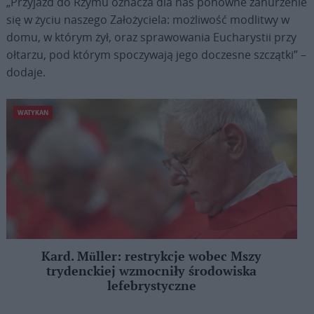
„Przyjazd do Rzymu oznacza dla nas ponowne zanurzenie
się w życiu naszego Założyciela: możliwość modlitwy w
domu, w którym żył, oraz sprawowania Eucharystii przy
ołtarzu, pod którym spoczywają jego doczesne szczątki” –
dodaje.
WATYKAN
Kard. Müller: restrykcje wobec Mszy
trydenckiej wzmocniły środowiska
lefebrystyczne