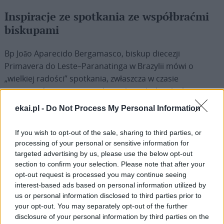
Inspiracje ze spotkania ze współbraćmi
biskupami
Bp João Aparecido Bergamasco, biskup diecezji
Primavera do Leste–Paranatinga w Brazylii mówi o
„wielkiej radości” spotkania, zwłaszcza w czasie
uroczystości wręczenia paliuszy brazylijskim biskupom.
„Takie spotkania i dzielenie się doświadczeniami
ekai.pl -
Do Not Process My Personal Information
przynoszą nam nowe inspiracje, pokój serca i mądrość
potrzebną do jeszcze głębszego przeżywania naszej
If you wish to opt-out of the sale, sharing to third parties, or
posługi biskupiej” – dodaje bp Bergamasco.
processing of your personal or sensitive information for
targeted advertising by us, please use the below opt-out
section to confirm your selection. Please note that after your
Z kolei bp Clésio Facco, biskup diecezji Uruguaiana w
opt-out request is processed you may continue seeing
stanie Rio Grande do Sul w Brazylii podkreśla, że droga
interest-based ads based on personal information utilized by
Kościoła
w Brazylii jest mocno zakorzeniona w duchu
us or personal information disclosed to third parties prior to
komunii, zgodnie z nauczaniem Soboru Watykańskiego II.
your opt-out. You may separately opt-out of the further
„W obecnym czasie szczególny nacisk kładziemy także na
disclosure of your personal information by third parties on the