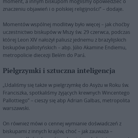
moment, a innym biskupom mogliśmy opowiedzieć o
znaczeniu objawień i o polskiej religijności” – dodaje.
Momentów wspólnej modlitwy było więcej – jak choćby
uczestnictwo biskupów w Mszy św. 29 czerwca, podczas
której Leon XIV nałożył paliusz jednemu z brazylijskich
biskupów pallotyńskich – abp. Júlio Akamine Endiemu,
metropolicie diecezji Belém do Pará.
Pielgrzymki i sztuczna inteligencja
„Udaliśmy się także w pielgrzymkę do Asyżu w Roku św.
Franciszka, spotkaliśmy żyjących krewnych Wincentego
Pallottiego” – cieszy się abp Adrian Galbas, metropolita
warszawski.
On również mówi o cennej wymianie doświadczeń z
biskupami z innych krajów, choć – jak zauważa –