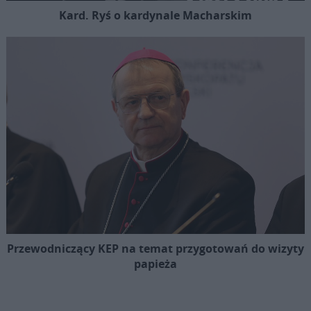
Kard. Ryś o kardynale Macharskim
Przewodniczący KEP na temat przygotowań do wizyty
papieża