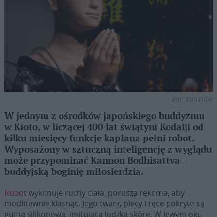
Fot. YouTube
W jednym z ośrodków japońskiego buddyzmu
w Kioto, w liczącej 400 lat świątyni Kodaiji od
kilku miesięcy funkcje kapłana pełni robot.
Wyposażony w sztuczną inteligencję z wyglądu
może przypominać Kannon Bodhisattva –
buddyjską boginię miłosierdzia.
Robot
wykonuje ruchy ciała, porusza rękoma, aby
modlitewnie klasnąć. Jego twarz, plecy i ręce pokryte są
gumą silikonową, imitującą ludzką skórę. W lewym oku