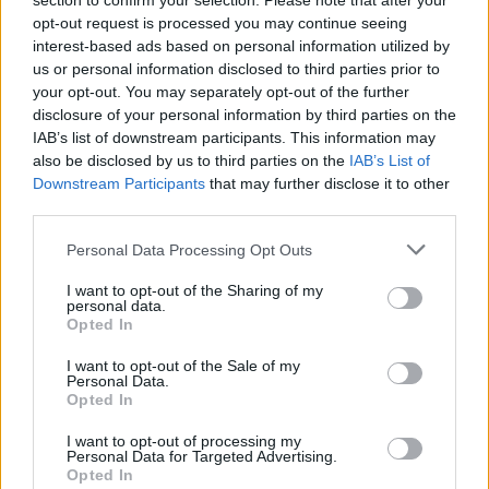
section to confirm your selection. Please note that after your
opt-out request is processed you may continue seeing
Facebook
interest-based ads based on personal information utilized by
us or personal information disclosed to third parties prior to
Twitter
Messenger
WhatsApp
Email
Copy
Print
your opt-out. You may separately opt-out of the further
disclosure of your personal information by third parties on the
Link
IAB’s list of downstream participants. This information may
Wersja do druku
also be disclosed by us to third parties on the
IAB’s List of
Downstream Participants
that may further disclose it to other
third parties.
BUDDYZM
JAPONIA
KAPŁAN
Tagi:
Personal Data Processing Opt Outs
I want to opt-out of the Sharing of my
personal data.
Opted In
Najnowsze
I want to opt-out of the Sale of my
Personal Data.
Opted In
07 sierpnia 2026 | 20:51
I want to opt-out of processing my
Franciszkanie z Kustodii Ziemi Świętej świętowali Przemienienie
Personal Data for Targeted Advertising.
Pańskie
Opted In