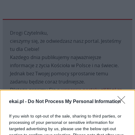
Drogi Czytelniku,
cieszymy się, że odwiedzasz nasz portal. Jesteśmy
tu dla Ciebie!
Każdego dnia publikujemy najważniejsze
informacje z życia Kościoła w Polsce i na świecie.
Jednak bez Twojej pomocy sprostanie temu
zadaniu będzie coraz trudniejsze.
Dlatego prosimy Cię o
wsparcie portalu eKAI.pl za
pośrednictwem serwisu Patronite.
ekai.pl -
Do Not Process My Personal Information
Dzięki Tobie będziemy mogli realizować naszą
misję. Więcej informacji znajdziesz
tutaj
.
If you wish to opt-out of the sale, sharing to third parties, or
processing of your personal or sensitive information for
targeted advertising by us, please use the below opt-out