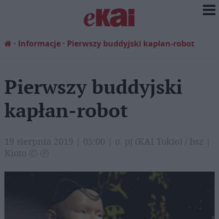
Informacje
Pierwszy buddyjski kapłan-robot
Pierwszy buddyjski
kapłan-robot
19 sierpnia 2019 | 05:00 | o. pj (KAI Tokio) / hsz |
Kioto Ⓒ Ⓟ