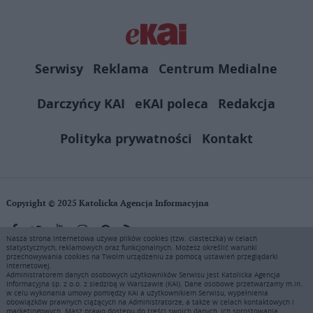
Serwisy
Reklama
Centrum Medialne
Darczyńcy KAI
eKAI poleca
Redakcja
Polityka prywatności
Kontakt
Copyright © 2025 Katolicka Agencja Informacyjna
Nasza strona internetowa używa plików cookies (tzw. ciasteczka) w celach
statystycznych, reklamowych oraz funkcjonalnych. Możesz określić warunki
KAI zastrzega wszelkie prawa do serwisu. Użytkownicy mogą pobierać
przechowywania cookies na Twoim urządzeniu za pomocą ustawień przeglądarki
i drukować fragmenty zawartości serwisu internetowego www.ekai.pl
internetowej.
wyłącznie do użytku osobistego. Publikacja, rozpowszechnianie
Administratorem danych osobowych użytkowników Serwisu jest Katolicka Agencja
Informacyjna sp. z o.o. z siedzibą w Warszawie (KAI). Dane osobowe przetwarzamy m.in.
zawartości niniejszego serwisu lub jej sprzedaż (także framing i in.
w celu wykonania umowy pomiędzy KAI a użytkownikiem Serwisu, wypełnienia
podobne metody), są bez uprzedniej pisemnej zgody KAI zabronione i
obowiązków prawnych ciążących na Administratorze, a także w celach kontaktowych i
marketingowych. Masz prawo dostępu do treści swoich danych, ich sprostowania,