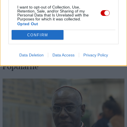
07 sierpnia 2026 | 19:41
I want to opt-out of Collection, Use,
Retention, Sale, and/or Sharing of my
Kard. Tagle: Przemienienie Jezusa w świecie oszpeconym wojną
Personal Data that Is Unrelated with the
Purposes for which it was collected.
07 sierpnia 2026 | 19:21
Opted Out
Prawosławny metropolita Finlandii krytykuje patriarchę Cyryla
CONFIRM
za słowa o broni atomowej
07 sierpnia 2026 | 18:10
Od 10 sierpnia zapisy na liturgie pod przewodnictwem papieża
Data Deletion
Data Access
Privacy Policy
Popularne