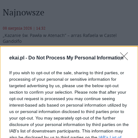
Najnowsze
08 sierpnia 2026 | 14:32
„Kazanie św. Pawła w Atenach” – arras Rafaela w Castel
Gandolfo
08 sierpnia 2026 | 14:30
ekai.pl -
Do Not Process My Personal Information
Seul przygotowuje się do Światowych Dni Młodzieży 2027
08 sierpnia 2026 | 13:00
If you wish to opt-out of the sale, sharing to third parties, or
Chrześcijanie apelują o zmianę przepisów w sprawie darowizn
processing of your personal or sensitive information for
zagranicznych
targeted advertising by us, please use the below opt-out
section to confirm your selection. Please note that after your
08 sierpnia 2026 | 12:46
opt-out request is processed you may continue seeing
8 sierpnia Kościół wspomina św. Dominika
interest-based ads based on personal information utilized by
us or personal information disclosed to third parties prior to
Popularne
your opt-out. You may separately opt-out of the further
disclosure of your personal information by third parties on the
IAB’s list of downstream participants. This information may
also be disclosed by us to third parties on the
IAB’s List of