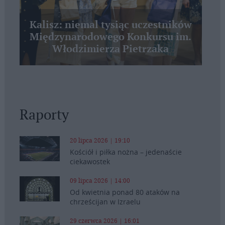
Kalisz: niemal tysiąc uczestników
Międzynarodowego Konkursu im.
Włodzimierza Pietrzaka
Raporty
20 lipca 2026 | 19:10
Kościół i piłka nożna – jedenaście
ciekawostek
09 lipca 2026 | 14:00
Od kwietnia ponad 80 ataków na
chrześcijan w Izraelu
29 czerwca 2026 | 16:01