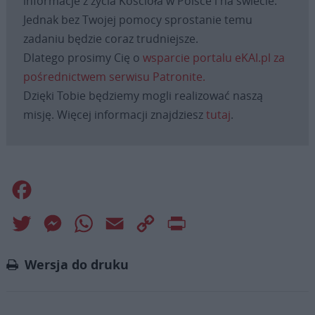
informacje z życia Kościoła w Polsce i na świecie.
Jednak bez Twojej pomocy sprostanie temu
zadaniu będzie coraz trudniejsze.
Dlatego prosimy Cię o
wsparcie portalu eKAI.pl za
pośrednictwem serwisu Patronite.
Dzięki Tobie będziemy mogli realizować naszą
misję. Więcej informacji znajdziesz
tutaj
.
Facebook
Twitter
Messenger
WhatsApp
Email
Copy
Print
Link
Wersja do druku