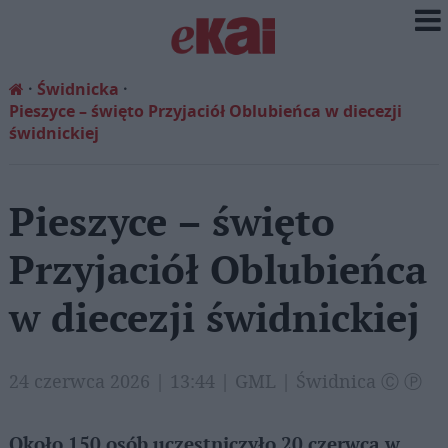
Świdnicka
Pieszyce – święto Przyjaciół Oblubieńca w diecezji
świdnickiej
Pieszyce – święto
Przyjaciół Oblubieńca
w diecezji świdnickiej
24 czerwca 2026 | 13:44 | GML | Świdnica Ⓒ Ⓟ
Około 150 osób uczestniczyło 20 czerwca w