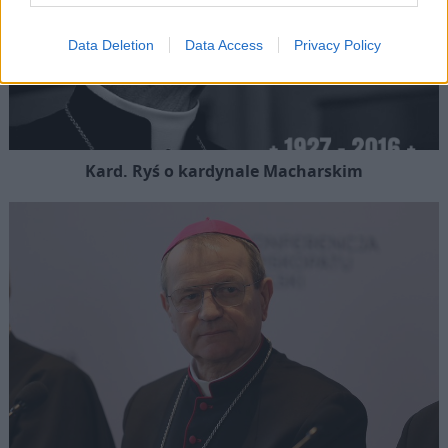
Data Deletion
Data Access
Privacy Policy
Kard. Ryś o kardynale Macharskim