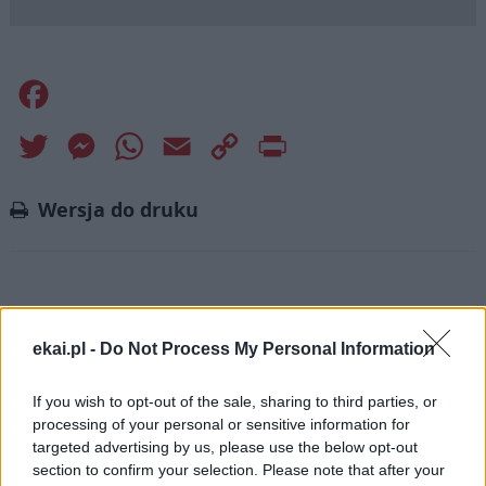
Facebook
Twitter
Messenger
WhatsApp
Email
Copy
Print
Link
Wersja do druku
Najnowsze
ekai.pl -
Do Not Process My Personal Information
06 sierpnia 2026 | 16:15
If you wish to opt-out of the sale, sharing to third parties, or
Nuncjusz na Ukrainie: wojna wciąż pochłania ofiary
processing of your personal or sensitive information for
targeted advertising by us, please use the below opt-out
06 sierpnia 2026 | 15:59
section to confirm your selection. Please note that after your
Papież do młodych w Asyżu: idźcie na peryferie i budujcie