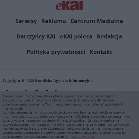
Serwisy
Reklama
Centrum Medialne
Darczyńcy KAI
eKAI poleca
Redakcja
Polityka prywatności
Kontakt
Copyright © 2025 Katolicka Agencja Informacyjna
Nasza strona internetowa używa plików cookies (tzw. ciasteczka) w celach
statystycznych, reklamowych oraz funkcjonalnych. Możesz określić warunki
KAI zastrzega wszelkie prawa do serwisu. Użytkownicy mogą pobierać
przechowywania cookies na Twoim urządzeniu za pomocą ustawień przeglądarki
i drukować fragmenty zawartości serwisu internetowego www.ekai.pl
internetowej.
wyłącznie do użytku osobistego. Publikacja, rozpowszechnianie
Administratorem danych osobowych użytkowników Serwisu jest Katolicka Agencja
Informacyjna sp. z o.o. z siedzibą w Warszawie (KAI). Dane osobowe przetwarzamy m.in.
zawartości niniejszego serwisu lub jej sprzedaż (także framing i in.
w celu wykonania umowy pomiędzy KAI a użytkownikiem Serwisu, wypełnienia
podobne metody), są bez uprzedniej pisemnej zgody KAI zabronione i
obowiązków prawnych ciążących na Administratorze, a także w celach kontaktowych i
stanowią naruszenie ustaw o prawie autorskim, ochronie baz danych i
marketingowych. Masz prawo dostępu do treści swoich danych, ich sprostowania,
usunięcia lub ograniczenia przetwarzania, wniesienia sprzeciwu, a także prawo do
uczciwej konkurencji - będą ścigane przy pomocy wszelkich
przenoszenia danych. Szczegóły w naszej
Polityce prywatności.