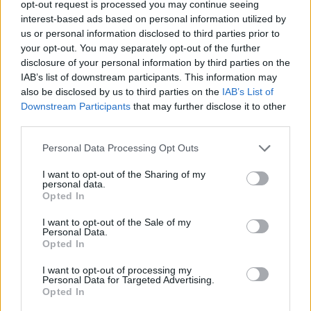
opt-out request is processed you may continue seeing
cywilizację miłości
interest-based ads based on personal information utilized by
us or personal information disclosed to third parties prior to
06 sierpnia 2026 | 14:51
your opt-out. You may separately opt-out of the further
Kardynał Aveline: dla Avvenire o odrodzeniu wiary we Francji
disclosure of your personal information by third parties on the
06 sierpnia 2026 | 14:32
IAB’s list of downstream participants. This information may
also be disclosed by us to third parties on the
IAB’s List of
ZaMisje.pl – serwis Diakonii Misyjnej Ruchu Światło-Życie
Downstream Participants
that may further disclose it to other
Popularne
third parties.
Personal Data Processing Opt Outs
I want to opt-out of the Sharing of my
personal data.
Opted In
I want to opt-out of the Sale of my
Personal Data.
Opted In
I want to opt-out of processing my
Personal Data for Targeted Advertising.
Opted In