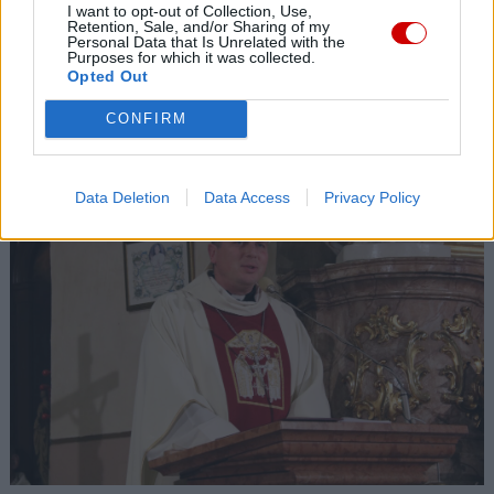
I want to opt-out of Collection, Use,
Retention, Sale, and/or Sharing of my
Personal Data that Is Unrelated with the
Purposes for which it was collected.
Opted Out
Ministerstwo Sprawiedliwości: kościelna Komisja ds.
wykorzystania seksualnego małoletnich niezgodna z
CONFIRM
prawem
Data Deletion
Data Access
Privacy Policy