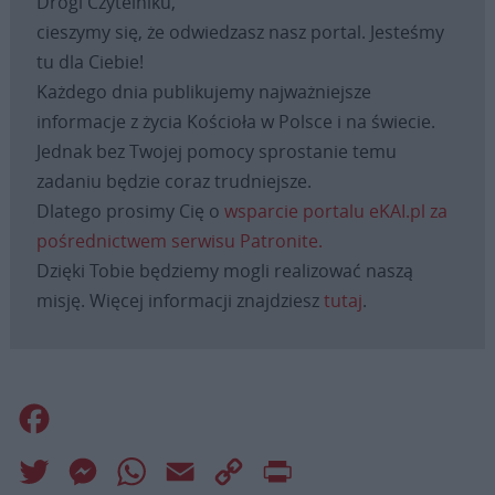
Drogi Czytelniku,
cieszymy się, że odwiedzasz nasz portal. Jesteśmy
tu dla Ciebie!
Każdego dnia publikujemy najważniejsze
informacje z życia Kościoła w Polsce i na świecie.
Jednak bez Twojej pomocy sprostanie temu
zadaniu będzie coraz trudniejsze.
Dlatego prosimy Cię o
wsparcie portalu eKAI.pl za
pośrednictwem serwisu Patronite.
Dzięki Tobie będziemy mogli realizować naszą
misję. Więcej informacji znajdziesz
tutaj
.
Facebook
Twitter
Messenger
WhatsApp
Email
Copy
Print