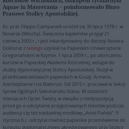
Kościołów Wschodnich, biskupem tytularnym
Aquae in Mauretania – poinformowało Biuro
Prasowe Stolicy Apostolskiej.
Ks. prał. Filippo Ciampanelli urodził się 30 lipca 1978 r. w
Novarze (Włochy). Święcenia kapłańskie przyjął 21
czerwca 2003 r., i jest inkardynowany do diecezji Novara.
Doktorat z
teologii
uzyskał na Papieskim Uniwersytecie
Gregoriańskim w Rzymie. 1 lipca 2009 r., po ukończeniu
kursów w Papieskiej Akademii Kościelnej, wstąpił do
służby dyplomatycznej Stolicy Apostolskiej. Służył w
przedstawicielstwach papieskich w Gruzji, Armenii,
Azerbejdżanie i na Białorusi. Od 2015 r. pracował w Sekcji
Spraw Ogólnych Sekretariatu Stanu. W ostatnich
miesiącach Ojciec Święty, w związku z niedyspozycją
prosił go o odczytanie przygotowanych tekstów podczas
audiencji czy też niedzielnej modlitwy „Anioł Pański”. 9
stycznia b.r. odczytał również papieskie przemówienie do
korpusu dyplomatycznego akredytowanego przy Stolicy