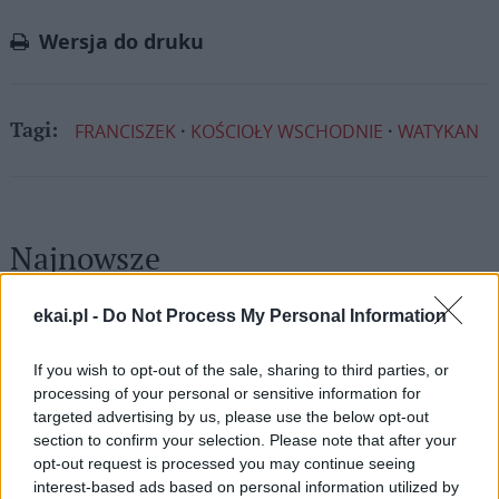
Link
Wersja do druku
FRANCISZEK
KOŚCIOŁY WSCHODNIE
WATYKAN
Tagi:
Najnowsze
ekai.pl -
Do Not Process My Personal Information
08 sierpnia 2026 | 19:04
SIGNIS 2026: komunikacja w służbie Ewangelii
If you wish to opt-out of the sale, sharing to third parties, or
08 sierpnia 2026 | 18:23
processing of your personal or sensitive information for
Papież: w św. Agacie kontemplujemy zwycięstwo miłości nad
targeted advertising by us, please use the below opt-out
śmiercią
section to confirm your selection. Please note that after your
opt-out request is processed you may continue seeing
08 sierpnia 2026 | 16:32
interest-based ads based on personal information utilized by
Paola Kafira o islamie: Nie możemy już dłużej milczeć