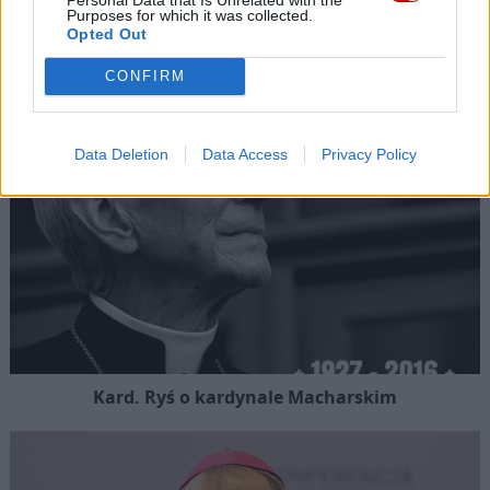
Purposes for which it was collected.
Kard. Sarah: Obrzędów nie można arbitralnie znosić
Opted Out
CONFIRM
Data Deletion
Data Access
Privacy Policy
Kard. Ryś o kardynale Macharskim