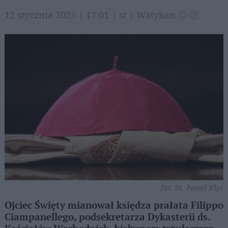
12 stycznia 2025 | 17:01 | st | Watykan Ⓒ Ⓟ
Fot. ks. Paweł Kłys
Ojciec Święty mianował księdza prałata Filippo
Ciampanellego, podsekretarza Dykasterii ds.