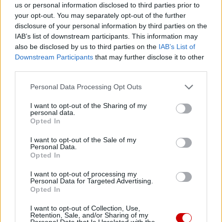
us or personal information disclosed to third parties prior to
your opt-out. You may separately opt-out of the further
08 sierpnia 2026 | 16:16
disclosure of your personal information by third parties on the
Pieszo do Matki Bożej – z Great Meadows do Amerykańskiej
IAB’s list of downstream participants. This information may
Częstochowy
also be disclosed by us to third parties on the
IAB’s List of
Downstream Participants
that may further disclose it to other
Popularne
third parties.
Personal Data Processing Opt Outs
I want to opt-out of the Sharing of my
personal data.
Opted In
I want to opt-out of the Sale of my
Personal Data.
Opted In
I want to opt-out of processing my
Personal Data for Targeted Advertising.
Opted In
I want to opt-out of Collection, Use,
Retention, Sale, and/or Sharing of my
Personal Data that Is Unrelated with the