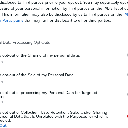
disclosed to third parties prior to your opt-out. You may separately opt-
losure of your personal information by third parties on the IAB’s list of
. This information may also be disclosed by us to third parties on the
IA
Participants
that may further disclose it to other third parties.
l Data Processing Opt Outs
eślił, że Kościół powinien być „budowniczym
dności ludzkiej, sprawiedliwości oraz
o opt-out of the Sharing of my personal data.
 w którym także odzwierciedlają się wartości
In
ie dla tego kontynentu dialogu międzyreligijnego.
ścią. Indyjski kardynał podjął temat obecności
o opt-out of the Sale of my Personal Data.
In
to opt-out of processing my Personal Data for Targeted
ele. Są oni ważnym ogniwem naszego planowania i
ing.
In
każdym projekcie. Są dla nas pełnoprawnymi
tyczność i entuzjazm do pracy, do przemieniania
o opt-out of Collection, Use, Retention, Sale, and/or Sharing
ersonal Data that Is Unrelated with the Purposes for which it
 stwierdził indyjski purpurat.
lected.
Out