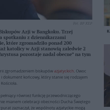
Fot. BP KEP
K
Biskupów Azji w Bangkoku. Trzej
na spotkaniu z dziennikarzami
e, które zgromadziło ponad 200
iaż katolicy w Azji stanowią zaledwie 2
 Chrystusa pozostaje nadal obecne” na tym
torii zgromadzeniem biskupów
azjatyckich
. Owoc
 i dokument końcowy, który stanie się rodzajem
Kościoła.
 pełniący również funkcję przewodniczącego
enie mianem celebracji obecności Ducha Świętego
Purpurat zaznaczył, że wspólnoty azjatyckie mogą