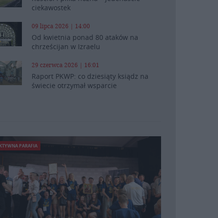
ciekawostek
09 lipca 2026 | 14:00
Od kwietnia ponad 80 ataków na
chrześcijan w Izraelu
29 czerwca 2026 | 16:01
Raport PKWP: co dziesiąty ksiądz na
świecie otrzymał wsparcie
KTYWNA PARAFIA