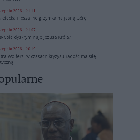
ierpnia 2026 | 21:11
Kielecka Piesza Pielgrzymka na Jasną Górę
ierpnia 2026 | 21:07
a-Cola dyskryminuje Jezusa Króla?
ierpnia 2026 | 20:19
stra Wolfers: w czasach kryzysu radość ma siłę
ityczną
opularne