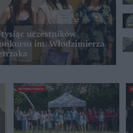
 tysiąc uczestników
nkursu im. Włodzimierza
etrzaka
AKTYWNA PARAFIA
A