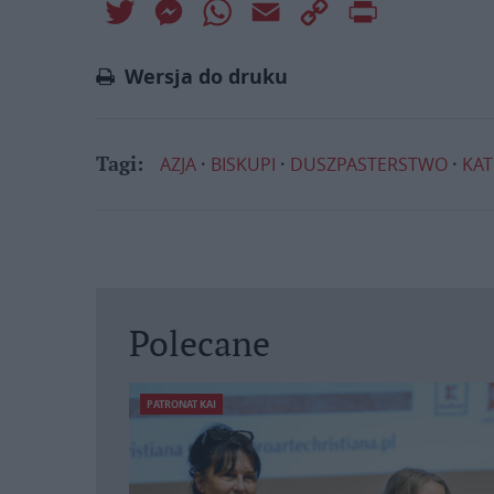
Twitter
Messenger
WhatsApp
Email
Copy
Print
Link
Wersja do druku
AZJA
BISKUPI
DUSZPASTERSTWO
KAT
Tagi:
Polecane
PATRONAT KAI