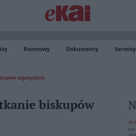
izy
Rozmowy
Dokumenty
Serwisy
kupów azjatyckich
kanie biskupów
N
09 s
Kar
dom