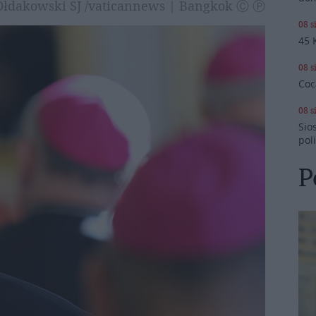
f Ołdakowski SJ /vaticannews | Bangkok Ⓒ Ⓟ
08 s
45 
08 s
Coc
08 s
Sio
pol
P