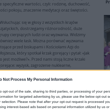
Pr
specyficzne wartości, czyli: rodzinę, duchowość,
ości pokoju, znaczenie medytacji oraz świętości.
„Wsłuchując się w głosy z wszystkich krajów
azjatyckich, dostrzegamy różnorodność, duże
grupy cierpiących ludzi oraz wyzwania. Widzimy
również wiele łask. Można porównać wyzwania
stojące przed biskupami i Kościołami Azji do
ojżesza, który spotkał krzak gorejący i pytał: «Jak
to jest możliwe?». Przed nami stoją liczne krzaki
gorejące: wyzysk, zagrożenie nuklearne,
rywalizacja, ludobójstwo ekonomiczne, migracje,
wojny, szkody wyrządzone przez działalność
o Not Process My Personal Information
człowieka i pytamy Boga tak jak Mojżesz: «Jak to
jest możliwe?». Mamy jednak zapewnienie Pana: «Ja
to opt-out of the sale, sharing to third parties, or processing of your per
 że jesteśmy mniejszością w Azji, ponieważ nasza
formation for targeted advertising by us, please use the below opt-out s
– powiedział kardynał Bo.
r selection. Please note that after your opt-out request is processed y
eing interest-based ads based on personal information utilized by us or