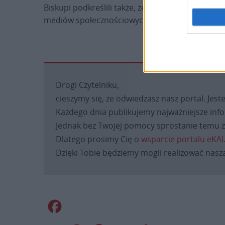
Biskupi podkreślili także, że trzeba, aby oni sam
mediów społecznościowych. Trzeba być obecnymi
Drogi Czytelniku,
cieszymy się, że odwiedzasz nasz portal. Jest
Każdego dnia publikujemy najważniejsze infor
Jednak bez Twojej pomocy sprostanie temu za
Dlatego prosimy Cię o
wsparcie portalu eKAI
Dzięki Tobie będziemy mogli realizować naszą
Facebook