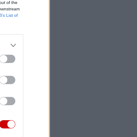
out of the
 downstream
B’s List of