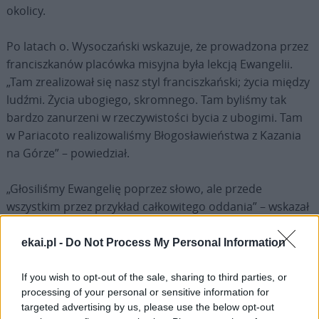
okolicy.
Po latach o. Wysoczański wskazuje, że prowadzona przez
franciszkanów placówka misyjna była lekcją Ewangelii.
„Tam zrealizował się nasz styl franciszkański; życia między
ludźmi. Życia ubogiego, skromnego. Tam byliśmy tak
bardzo zanurzeni w rzeczywistości bycia z ubogimi. Tam
w Pariacoto realizowaliśmy Błogosławieństwa z Kazania
na Górze” – powiedział.
„Głosiliśmy Ewangelię poprzez słowo, ale przede
wszystkim przez przykład całkowitego oddania” – wskazał
o. Jarosław Wysoczański. W przypadku „Zbyszka” chorym,
opuszczonym, a jeśli chodzi o „Michała” dzieciom i
ekai.pl -
Do Not Process My Personal Information
młodzieży.
If you wish to opt-out of the sale, sharing to third parties, or
processing of your personal or sensitive information for
targeted advertising by us, please use the below opt-out