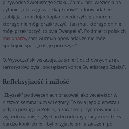
przywódca Świetlistego Szlaku. Za murami więzienia na
pytanie: „dlaczego zabił kapłanów?” odpowiadał, że
„zabijając, mordując kapłanów zderzył się z murem,
którego nie mógł przekroczyć i ten mur, którego on nie
mógł przekroczyć, to była Ewangelia”. Po śmierci polskich
misjonarzy
, sam Guzmán opowiadał, że nie mógł
spokojnie spać, „coś go poruszyło”.
O. Wysoczański wskazuje, że śmierć duchownych z rąk
terrorystów, była „początkiem końca Świetlistego Szlaku”.
Refleksyjność i miłość
„Zbyszek” po święceniach pracował jako wicerektor w
niższym seminarium w Legnicy. To była jego pierwsza i
jedyna posługa w Polsce, a zarazem przygotowanie do
wyjazdu na misje. „Był bardzo oddany pracy z młodzieżą;
bardzo konkretnie – był przyjacielem, a zarazem po