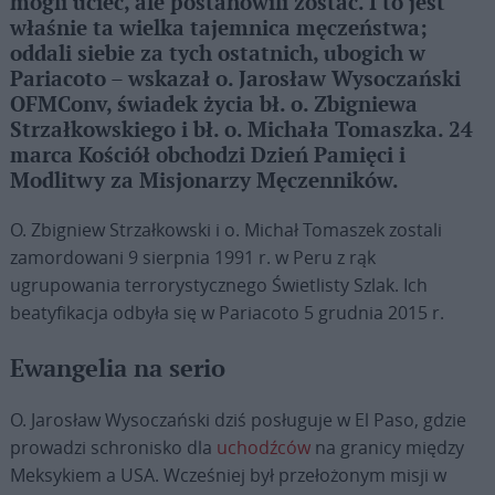
mogli uciec, ale postanowili zostać. I to jest
właśnie ta wielka tajemnica męczeństwa;
oddali siebie za tych ostatnich, ubogich w
Pariacoto – wskazał o. Jarosław Wysoczański
OFMConv, świadek życia bł. o. Zbigniewa
Strzałkowskiego i bł. o. Michała Tomaszka. 24
marca Kościół obchodzi Dzień Pamięci i
Modlitwy za Misjonarzy Męczenników.
O. Zbigniew Strzałkowski i o. Michał Tomaszek zostali
zamordowani 9 sierpnia 1991 r. w Peru z rąk
ugrupowania terrorystycznego Świetlisty Szlak. Ich
beatyfikacja odbyła się w Pariacoto 5 grudnia 2015 r.
Ewangelia na serio
O. Jarosław Wysoczański dziś posługuje w El Paso, gdzie
prowadzi schronisko dla
uchodźców
na granicy między
Meksykiem a USA. Wcześniej był przełożonym misji w