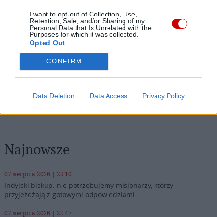
Twitter
Messenger
WhatsApp
Email
Copy
Print
I want to opt-out of Collection, Use,
Retention, Sale, and/or Sharing of my
Link
Personal Data that Is Unrelated with the
Purposes for which it was collected.
Wersja do druku
Opted Out
CONFIRM
MĘCZENNICY Z PARIACOTO
Tagi:
O. ZBIGNIEW STRZAŁKOWSKI
O.MICHAŁ TOMASZEK
Data Deletion
Data Access
Privacy Policy
Najnowsze
07 sierpnia 2026 | 23:10
Indyjski biskup: nie potrzebujemy misjonarzy, którzy
przyjeżdżają z gotowymi odpowiedziami
07 sierpnia 2026 | 22:47