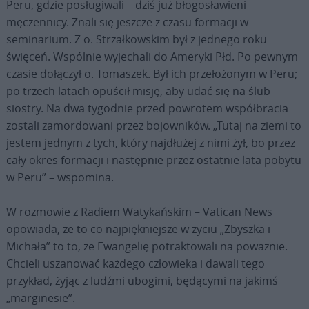
Peru, gdzie posługiwali – dziś już błogosławieni –
męczennicy. Znali się jeszcze z czasu formacji w
seminarium. Z o. Strzałkowskim był z jednego roku
święceń. Wspólnie wyjechali do Ameryki Płd. Po pewnym
czasie dołączył o. Tomaszek. Był ich przełożonym w Peru;
po trzech latach opuścił misję, aby udać się na ślub
siostry. Na dwa tygodnie przed powrotem współbracia
zostali zamordowani przez bojowników. „Tutaj na ziemi to
jestem jednym z tych, który najdłużej z nimi żył, bo przez
cały okres formacji i następnie przez ostatnie lata pobytu
w Peru” – wspomina.
W rozmowie z Radiem Watykańskim – Vatican News
opowiada, że to co najpiękniejsze w życiu „Zbyszka i
Michała” to to, że Ewangelię potraktowali na poważnie.
Chcieli uszanować każdego człowieka i dawali tego
przykład, żyjąc z ludźmi ubogimi, będącymi na jakimś
„marginesie”.