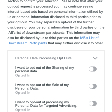
section to confirm your selection. Please note that after your
opt-out request is processed you may continue seeing
Drogi Czytelniku,
interest-based ads based on personal information utilized by
us or personal information disclosed to third parties prior to
cieszymy się, że odwiedzasz nasz portal. Jesteśmy
your opt-out. You may separately opt-out of the further
tu dla Ciebie!
disclosure of your personal information by third parties on the
Każdego dnia publikujemy najważniejsze
IAB’s list of downstream participants. This information may
also be disclosed by us to third parties on the
IAB’s List of
informacje z życia Kościoła w Polsce i na świecie.
Downstream Participants
that may further disclose it to other
Jednak bez Twojej pomocy sprostanie temu
third parties.
zadaniu będzie coraz trudniejsze.
Dlatego prosimy Cię o
wsparcie portalu eKAI.pl za
Personal Data Processing Opt Outs
pośrednictwem serwisu Patronite.
I want to opt-out of the Sharing of my
personal data.
Dzięki Tobie będziemy mogli realizować naszą
Opted In
misję. Więcej informacji znajdziesz
tutaj
.
I want to opt-out of the Sale of my
Personal Data.
Opted In
I want to opt-out of processing my
Facebook
Personal Data for Targeted Advertising.
Opted In