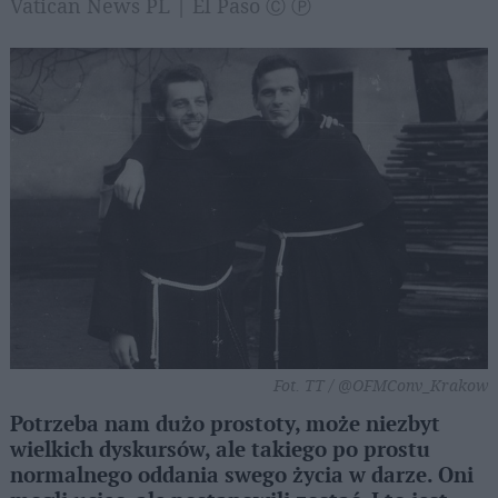
Vatican News PL | El Paso Ⓒ Ⓟ
Fot. TT / @OFMConv_Krakow
Potrzeba nam dużo prostoty, może niezbyt
wielkich dyskursów, ale takiego po prostu
normalnego oddania swego życia w darze. Oni