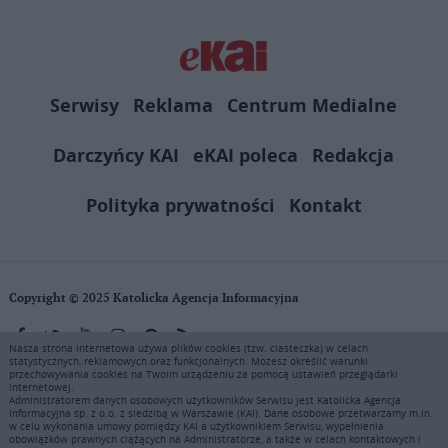
Serwisy
Reklama
Centrum Medialne
Darczyńcy KAI
eKAI poleca
Redakcja
Polityka prywatności
Kontakt
Copyright © 2025 Katolicka Agencja Informacyjna
Nasza strona internetowa używa plików cookies (tzw. ciasteczka) w celach
statystycznych, reklamowych oraz funkcjonalnych. Możesz określić warunki
KAI zastrzega wszelkie prawa do serwisu. Użytkownicy mogą pobierać
przechowywania cookies na Twoim urządzeniu za pomocą ustawień przeglądarki
i drukować fragmenty zawartości serwisu internetowego www.ekai.pl
internetowej.
wyłącznie do użytku osobistego. Publikacja, rozpowszechnianie
Administratorem danych osobowych użytkowników Serwisu jest Katolicka Agencja
Informacyjna sp. z o.o. z siedzibą w Warszawie (KAI). Dane osobowe przetwarzamy m.in.
zawartości niniejszego serwisu lub jej sprzedaż (także framing i in.
w celu wykonania umowy pomiędzy KAI a użytkownikiem Serwisu, wypełnienia
podobne metody), są bez uprzedniej pisemnej zgody KAI zabronione i
obowiązków prawnych ciążących na Administratorze, a także w celach kontaktowych i