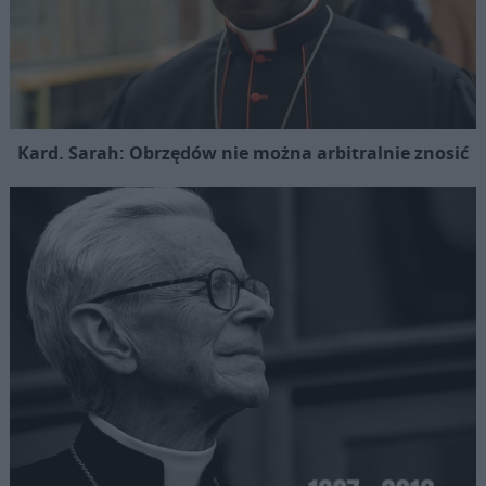
Kard. Sarah: Obrzędów nie można arbitralnie znosić