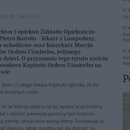
07 s
 ed, rk / bd Ⓒ Ⓟ
Co 
07 s
rektor i opiekun Zakładu Opiekuńczo-
Fra
Pietro Bartolo – lekarz z Lampedusy,
Prz
zin uchodźców oraz koszykarz Marcin
07 s
rów Orderu Uśmiechu, jedynego
Kar
dzieci. O przyznaniu tego tytułu sześciu
woj
rodowa Kapituła Orderu Uśmiechu na
wie.
P
zieci z całego świata Kapituła ogłosiła, że do
ść kolejnych osób:
26 lat kieruje jedyną na tej wyspie przychodnią.
ać i udzielić pierwszej pomocy tym ludziom,
ją ziemię i zniszczone wojną domy. Zostawiają za
leźć miejsce, gdzie mogliby żyć, by dotrzeć na