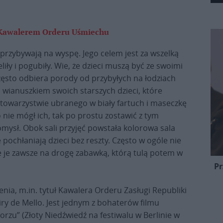
m Kawalerem Orderu Uśmiechu
e przybywają na wyspę. Jego celem jest za wszelką
liły i pogubiły. Wie, że dzieci muszą być ze swoimi
 często odbiera porody od przybyłych na łodziach
ą wianuszkiem swoich starszych dzieci, które
owarzystwie ubranego w biały fartuch i maseczkę
o nie mógł ich, tak po prostu zostawić z tym
omysł. Obok sali przyjęć powstała kolorowa sala
pochłaniają dzieci bez reszty. Często w ogóle nie
 je zawsze na drogę zabawką, którą tulą potem w
Pr
enia, m.in. tytuł Kawalera Orderu Zasługi Republiki
iry de Mello. Jest jednym z bohaterów filmu
u” (Złoty Niedźwiedź na festiwalu w Berlinie w