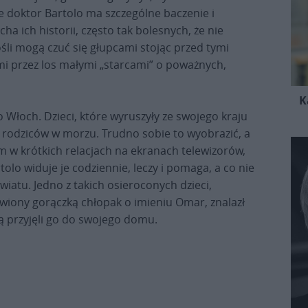
re doktor Bartolo ma szczególne baczenie i
cha ich historii, często tak bolesnych, że nie
ośli mogą czuć się głupcami stojąc przed tymi
i przez los małymi „starcami” o poważnych,
K
Włoch. Dzieci, które wyruszyły ze swojego kraju
h rodziców w morzu. Trudno sobie to wyobrazić, a
 w krótkich relacjach na ekranach telewizorów,
tolo widuje je codziennie, leczy i pomaga, a co nie
iatu. Jedno z takich osieroconych dzieci,
awiony gorączką chłopak o imieniu Omar, znalazł
ą przyjęli go do swojego domu.