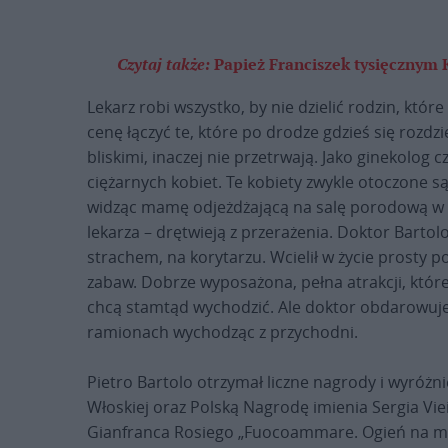
Czytaj także:
Papież Franciszek tysięczny
Lekarz robi wszystko, by nie dzielić rodzin, któr
cenę łączyć te, które po drodze gdzieś się rozdzie
bliskimi, inaczej nie przetrwają. Jako ginekolog
ciężarnych kobiet. Te kobiety zwykle otoczone s
widząc mamę odjeżdżającą na salę porodową w t
lekarza – drętwieją z przerażenia. Doktor Bartol
strachem, na korytarzu. Wcielił w życie prosty p
zabaw. Dobrze wyposażona, pełna atrakcji, które 
chcą stamtąd wychodzić. Ale doktor obdarowuje
ramionach wychodząc z przychodni.
Pietro Bartolo otrzymał liczne nagrody i wyróżni
Włoskiej oraz Polską Nagrodę imienia Sergia Vie
Gianfranca Rosiego „Fuocoammare. Ogień na morz