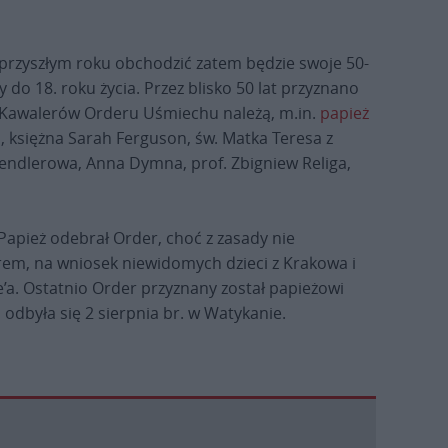
przyszłym roku obchodzić zatem będzie swoje 50-
do 18. roku życia. Przez blisko 50 lat przyznano
 Kawalerów Orderu Uśmiechu należą, m.in.
papież
a, księżna Sarah Ferguson, św. Matka Teresa z
 Sendlerowa, Anna Dymna, prof. Zbigniew Religa,
 Papież odebrał Order, choć z zasady nie
rem, na wniosek niewidomych dzieci z Krakowa i
e’a. Ostatnio Order przyznany został papieżowi
odbyła się 2 sierpnia br. w Watykanie.