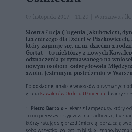
07 listopada 2017 | 11:29 | Warszawa / lk,
Siostra Łucja (Eugenia Jakubowicz), dy
Leczniczego dla Dzieci w Piszkowicach, 
który zajmuje się, m.in. dziećmi z rod
Gortat – to niektórzy z nowych Kawale
odznaczenia przyznawanego na wniosek 
nowym osobom zadecydowała Międzyna
swoim jesiennym posiedzeniu w Warsza
Po dokładnej analizie wniosków otrzymanych od d
grona
Kawalerów Orderu Uśmiechu
dołączy sze
1.
Pietro Bartolo
– lekarz z Lampedusy, który od 
To on pierwszy przyjeżdża na nadbrzeże, by zbad
którzy ratując się przed śmiercią, porzucają swo
sobą wszystko, co jest im bliskie i znane, by zna