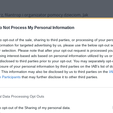
z, filantrop i organizator pomocy dzieciom. Jak
in oprócz reprezentowania Polski i grania w
eci. Organizuje obozy sportowe, promuje wśród
o Not Process My Personal Information
osiągnięcia ambitnych celów. Prowadzi treningi
lodzietnym rodzinom, pomaga chorym i
to opt-out of the sale, sharing to third parties, or processing of your per
formation for targeted advertising by us, please use the below opt-out s
eci oczekiwaliśmy”.
r selection. Please note that after your opt-out request is processed y
eing interest-based ads based on personal information utilized by us or
or i opiekun Zakładu Opiekuńczo-Leczniczego dla
disclosed to third parties prior to your opt-out. You may separately opt-
 za szczególne podejście do najbardziej chorych
losure of your personal information by third parties on the IAB’s list of
zty, organizowanie dla nich lepszego,
. This information may also be disclosed by us to third parties on the
IA
Participants
that may further disclose it to other third parties.
jbardziej chore i niepełnosprawne, często
izatorka Metody Ruchomych Kolorowych Nut, która
l Data Processing Opt Outs
ego i gry na fortepianie jest w zasięgu
o opt-out of the Sharing of my personal data.
ględu na wiek, rzekome predyspozycje czy inne