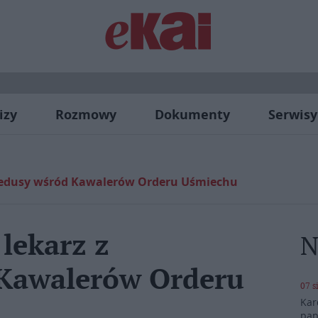
izy
Rozmowy
Dokumenty
Serwisy
mpedusy wśród Kawalerów Orderu Uśmiechu
 lekarz z
N
Kawalerów Orderu
07 s
Kar
pap