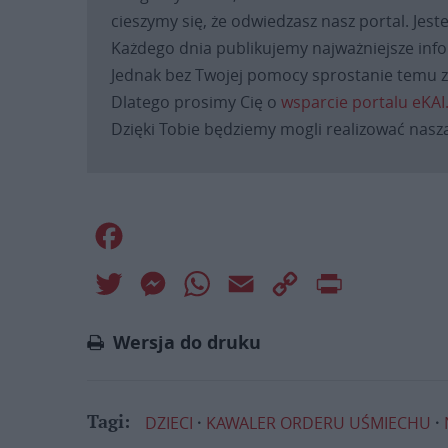
cieszymy się, że odwiedzasz nasz portal. Jest
Każdego dnia publikujemy najważniejsze infor
Jednak bez Twojej pomocy sprostanie temu za
Dlatego prosimy Cię o
wsparcie portalu eKAI
Dzięki Tobie będziemy mogli realizować naszą
Facebook
Twitter
Messenger
WhatsApp
Email
Copy
Print
Link
Wersja do druku
DZIECI
KAWALER ORDERU UŚMIECHU
Tagi: