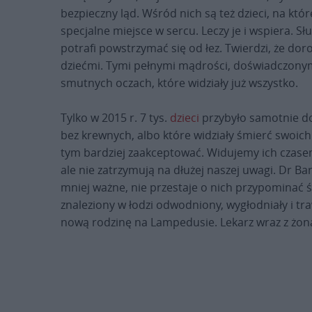
bezpieczny ląd. Wśród nich są też dzieci, na któ
specjalne miejsce w sercu. Leczy je i wspiera. Słu
potrafi powstrzymać się od łez. Twierdzi, że dor
dziećmi. Tymi pełnymi mądrości, doświadczonym
smutnych oczach, które widziały już wszystko.
Tylko w 2015 r. 7 tys.
dzieci
przybyło samotnie do 
bez krewnych, albo które widziały śmierć swoic
tym bardziej zaakceptować. Widujemy ich czasem
ale nie zatrzymują na dłużej naszej uwagi. Dr Bar
mniej ważne, nie przestaje o nich przypominać św
znaleziony w łodzi odwodniony, wygłodniały i tr
nową rodzinę na Lampedusie. Lekarz wraz z żon