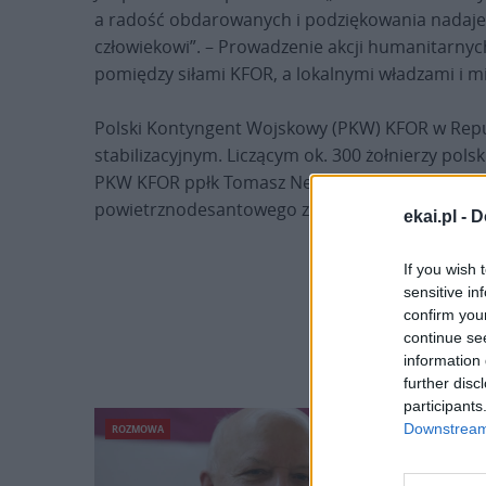
a radość obdarowanych i podziękowania nadaje
człowiekowi”. – Prowadzenie akcji humanitarny
pomiędzy siłami KFOR, a lokalnymi władzami i 
Polski Kontyngent Wojskowy (PKW) KFOR w Repub
stabilizacyjnym. Liczącym ok. 300 żołnierzy po
PKW KFOR ppłk Tomasz Neumann. Trzon XLIII zm
powietrznodesantowego z Bielska-Białej.
ekai.pl -
D
If you wish 
sensitive in
confirm you
continue se
information 
further disc
participants
Downstream 
ROZMOWA