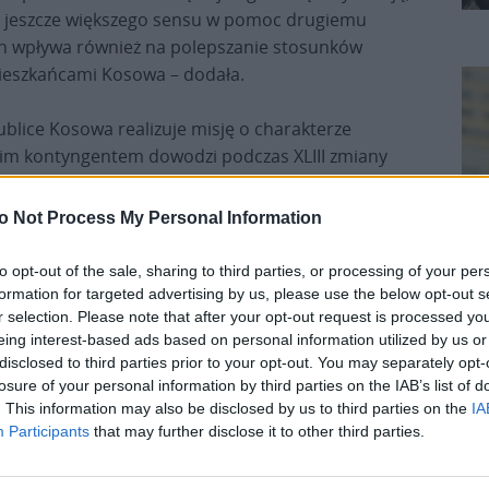
 jeszcze większego sensu w pomoc drugiemu
ch wpływa również na polepszanie stosunków
mieszkańcami Kosowa – dodała.
lice Kosowa realizuje misję o charakterze
lskim kontyngentem dowodzi podczas XLIII zmiany
iany PKW stanowią żołnierze 18 batalionu
o Not Process My Personal Information
to opt-out of the sale, sharing to third parties, or processing of your per
formation for targeted advertising by us, please use the below opt-out s
r selection. Please note that after your opt-out request is processed y
eing interest-based ads based on personal information utilized by us or
disclosed to third parties prior to your opt-out. You may separately opt-
K
losure of your personal information by third parties on the IAB’s list of
. This information may also be disclosed by us to third parties on the
IA
W ramach działalności operacyjnej PKW KFOR
Participants
that may further disclose it to other third parties.
realizuje zadania polegające na monitorowaniu
przestrzegania porozumień i traktatów