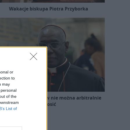
Wakacje biskupa Piotra Przyborka
sonal or
ection to
ou may
 personal
out of the
ard. Sarah: Obrzędów nie można arbitralnie
 downstream
znosić
B’s List of