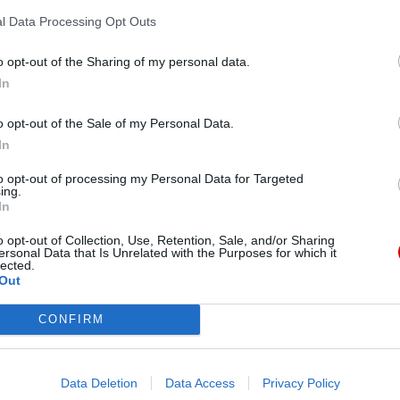
międzynarodowych w celu stworzenia warunków
l Data Processing Opt Outs
dla bezpiecznej egzystencji oraz normalizacji
sytuacji w rejonie odpowiedzialności. Główny
o opt-out of the Sharing of my personal data.
wysiłek PKW skupiony jest na przeciwdziałaniu
In
zorganizowanej przestępczości, przemytowi,
korupcji oraz na wspieraniu władz lokalnych i
o opt-out of the Sale of my Personal Data.
In
organów porządkowych w utrzymywaniu porządku
i bezpieczeństwa.
to opt-out of processing my Personal Data for Targeted
ing.
In
o opt-out of Collection, Use, Retention, Sale, and/or Sharing
ersonal Data that Is Unrelated with the Purposes for which it
lected.
Out
CONFIRM
eśmy tu dla Ciebie!
macje z życia Kościoła w Polsce i na świecie.
Data Deletion
Data Access
Privacy Policy