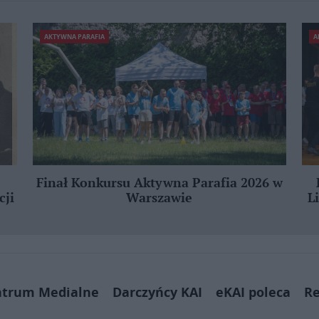
AKTYWNA PARAFIA
A
Finał Konkursu Aktywna Parafia 2026 w
cji
Warszawie
L
ntrum Medialne
Darczyńcy KAI
eKAI poleca
Re