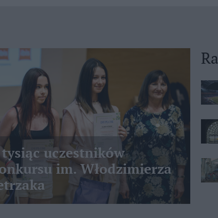
Ra
 tysiąc uczestników
nkursu im. Włodzimierza
etrzaka