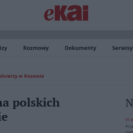
izy
Rozmowy
Dokumenty
Serwisy
łnierzy w Kosowie
a polskich
N
ie
05 s
Prz
pap