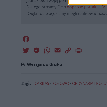
Jednak bez Twojej pomocy sprostanie temu za
Dlatego prosimy Cię o
wsparcie portalu eKAI
Dzięki Tobie będziemy mogli realizować naszą
Facebook
Twitter
Messenger
WhatsApp
Email
Copy
Print
Link
Wersja do druku
CARITAS
KOSOWO
ORDYNARIAT POL
Tagi: