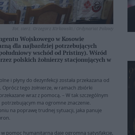
Fot. sierż. Grzegorz Kirkowski / Ordynariat Polowy
tyngentu Wojskowego w Kosowie
rną dla najbardziej potrzebujących
południowy wschód od Pristiny). Wśród
rzez polskich żołnierzy stacjonujących w
lne i płyny do dezynfekcji została przekazana od
. Oprócz tego żołnierze, w ramach zbiórki
ły przekazane wraz z pomocą. – W tak szczególnym
j potrzebującym ma ogromne znaczenie.
niu na poprawę trudnej sytuacji, jaka panuje
wron.
rzy w pomoc humanitarną daje ogromną satysfakcję,