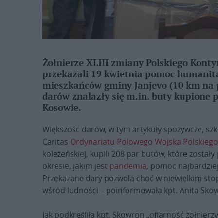
Żołnierze XLIII zmiany Polskiego Kon
przekazali 19 kwietnia pomoc humanita
mieszkańców gminy Janjevo (10 km na 
darów znalazły się m.in. buty kupione p
Kosowie.
Większość darów, w tym artykuły spożywcze, szko
Caritas
Ordynariatu Polowego Wojska Polskiego
koleżeńskiej, kupili 208 par butów, które zosta
okresie, jakim jest
pandemia
, pomoc najbardzie
Przekazane dary pozwolą choć w niewielkim stop
wśród ludności – poinformowała kpt. Anita Sko
Jak podkreśliła kpt. Skowron „ofiarność żołnie