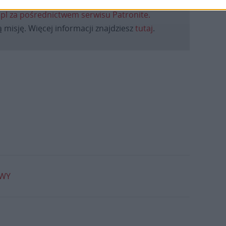
daniu będzie coraz trudniejsze.
.pl za pośrednictwem serwisu Patronite.
 misję. Więcej informacji znajdziesz
tutaj
.
OWY