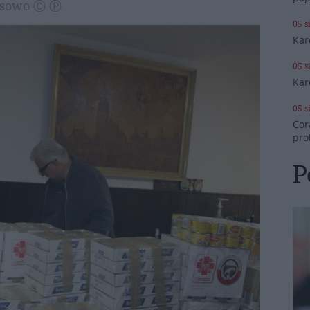
Kosowo Ⓒ Ⓟ
05 s
Kar
05 s
Kar
05 s
Cor
pro
P