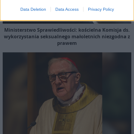
Data Deletion
Data Access
Privacy Policy
Ministerstwo Sprawiedliwości: kościelna Komisja ds.
wykorzystania seksualnego małoletnich niezgodna z
prawem