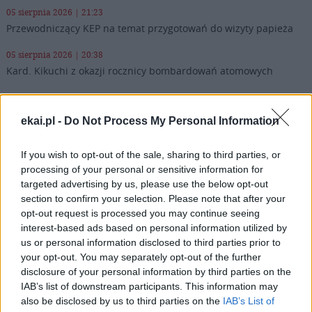
05 sierpnia 2026 | 21:23
Przewodniczący KEP na temat przygotowań do wizyty papieża
05 sierpnia 2026 | 20:38
Kard. Kikuchi z okazji rocznicy bombardowań atomowych
05 sierpnia 2026 | 20:00
Kard. Makrickas w święto Matki Bożej Śnieżnej
ekai.pl -
Do Not Process My Personal Information
05 sierpnia 2026 | 19:23
If you wish to opt-out of the sale, sharing to third parties, or
Coraz więcej ataków na chrześcijan w Europie. Anja Tang:
problem przez lata był niedostrzegany
processing of your personal or sensitive information for
targeted advertising by us, please use the below opt-out
Popularne
section to confirm your selection. Please note that after your
opt-out request is processed you may continue seeing
interest-based ads based on personal information utilized by
us or personal information disclosed to third parties prior to
your opt-out. You may separately opt-out of the further
disclosure of your personal information by third parties on the
IAB’s list of downstream participants. This information may
also be disclosed by us to third parties on the
IAB’s List of