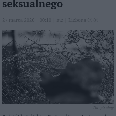
seksualnego
27 marca 2026 | 00:10 | mz | Lizbona Ⓒ Ⓟ
Fot. pixabay