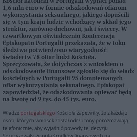
Kościół katolicki w Portugalii wypłaci ponad
1,6 mln euro w formie odszkodowań ofiarom
wykorzystania seksualnego, jakiego dopuścili
się w tym kraju ludzie wchodzący w skład jego
struktur, zarówno duchowni, jak i świeccy. W
czwartkowym oświadczeniu Konferencja
Episkopatu Portugalii przekazała, że w toku
śledztwa potwierdzono wiarygodność
świadectw 78 ofiar ludzi Kościoła.
Sprecyzowała, że dotychczas z wnioskiem o
odszkodowanie finansowe zgłosiło się do władz
kościelnych w Portugalii 95 domniemanych
ofiar wykorzystania seksualnego. Episkopat
zapowiedział, że odszkodowania opiewać będą
na kwotę od 9 tys. do 45 tys. euro.
Władze
portugalskiego
Kościoła zapewniły, że z każdą z
osób, których wniosek został odrzucony porozmawiają
telefonicznie, aby wyjaśnić powody tej decyzji.
Sprecyzowały, że pula środków finansowych na