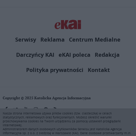
Serwisy
Reklama
Centrum Medialne
Darczyńcy KAI
eKAI poleca
Redakcja
Polityka prywatności
Kontakt
Copyright © 2025 Katolicka Agencja Informacyjna
Nasza strona internetowa używa plików cookies (tzw. ciasteczka) w celach
statystycznych, reklamowych oraz funkcjonalnych. Możesz określić warunki
KAI zastrzega wszelkie prawa do serwisu. Użytkownicy mogą pobierać
przechowywania cookies na Twoim urządzeniu za pomocą ustawień przeglądarki
i drukować fragmenty zawartości serwisu internetowego www.ekai.pl
internetowej.
wyłącznie do użytku osobistego. Publikacja, rozpowszechnianie
Administratorem danych osobowych użytkowników Serwisu jest Katolicka Agencja
Informacyjna sp. z o.o. z siedzibą w Warszawie (KAI). Dane osobowe przetwarzamy m.in.
zawartości niniejszego serwisu lub jej sprzedaż (także framing i in.