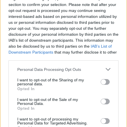
section to confirm your selection. Please note that after your
08 sierpnia 2026 | 18:23
opt-out request is processed you may continue seeing
Papież: w św. Agacie kontemplujemy zwycięstwo miłości nad
interest-based ads based on personal information utilized by
śmiercią
us or personal information disclosed to third parties prior to
your opt-out. You may separately opt-out of the further
08 sierpnia 2026 | 16:32
disclosure of your personal information by third parties on the
Paola Kafira o islamie: Nie możemy już dłużej milczeć
IAB’s list of downstream participants. This information may
also be disclosed by us to third parties on the
IAB’s List of
08 sierpnia 2026 | 16:16
Downstream Participants
that may further disclose it to other
Pieszo do Matki Bożej – z Great Meadows do Amerykańskiej
third parties.
Częstochowy
Personal Data Processing Opt Outs
Popularne
I want to opt-out of the Sharing of my
personal data.
Opted In
I want to opt-out of the Sale of my
Personal Data.
Opted In
I want to opt-out of processing my
Personal Data for Targeted Advertising.