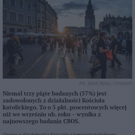
Fot. Jacek Dylag / Unsplash
Niemal trzy piąte badanych (57%) jest
zadowolonych z działalności Kościoła
katolickiego. To o 5 pkt. procentowych więcej
niż we wrześniu ub. roku – wynika z
najnowszego badania CBOS.
Opinie o działalności Kościoła rzymskokatolickiego