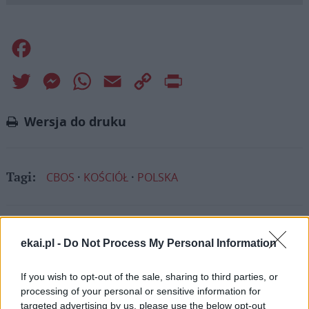
Facebook
Twitter
Messenger
WhatsApp
Email
Copy
Print
Link
Wersja do druku
CBOS
KOŚCIÓŁ
POLSKA
Tagi:
ekai.pl -
Do Not Process My Personal Information
Najnowsze
If you wish to opt-out of the sale, sharing to third parties, or
processing of your personal or sensitive information for
08 sierpnia 2026 | 19:04
targeted advertising by us, please use the below opt-out
SIGNIS 2026: komunikacja w służbie Ewangelii