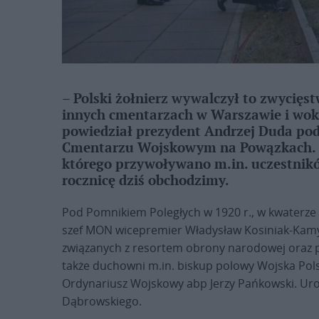
– Polski żołnierz wywalczył to zwycięst
innych cmentarzach w Warszawie i wokó
powiedział prezydent Andrzej Duda pod
Cmentarzu Wojskowym na Powązkach. Od
którego przywoływano m.in. uczestnikó
rocznicę dziś obchodzimy.
Pod Pomnikiem Poległych w 1920 r., w kwaterze ż
szef MON wicepremier Władysław Kosiniak-Kamysz
związanych z resortem obrony narodowej oraz p
także duchowni m.in. biskup polowy Wojska Pol
Ordynariusz Wojskowy abp Jerzy Pańkowski. Ur
Dąbrowskiego.