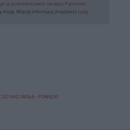
.pl za pośrednictwem serwisu Patronite.
 misję. Więcej informacji znajdziesz
tutaj
.
CUD NAD WISŁĄ
POWĄZKI