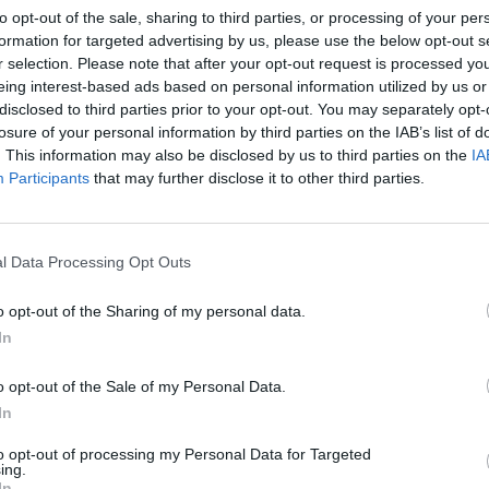
to opt-out of the sale, sharing to third parties, or processing of your per
formation for targeted advertising by us, please use the below opt-out s
Jak zwrócił uwagę prezydent Andrzej Duda
r selection. Please note that after your opt-out request is processed y
„bohaterstwo polskich żołnierzy podczas Bitwy
eing interest-based ads based on personal information utilized by us or
Warszawskiej zapisało się w annałach historii, a
disclosed to third parties prior to your opt-out. You may separately opt-
bitwę uznano za jedną z najważniejszych w dziejach
losure of your personal information by third parties on the IAB’s list of
. This information may also be disclosed by us to third parties on the
IA
świata. – Bitwa obroniła Polskę i świat przed
Participants
that may further disclose it to other third parties.
nawałą komunizmu, przed sowieckim
szaleństwem, które miało być niesione poprzez
Polskę aż do oceanu jako wielka rewolucja. Polski
l Data Processing Opt Outs
żołnierz zatrzymał to swoim bohaterstwem i swoją
ofiarą – mówił Prezydent RP.
o opt-out of the Sharing of my personal data.
In
Przypomniał, że Polska w samej Bitwie
arszawskiej straciła 4,5 tysiąca poległych, 10 tys.
o opt-out of the Sale of my Personal Data.
 zostało rannych. – Tę cenę tu i na innych
In
 do dzisiaj. Pochylamy się nad tym dzisiaj. To
to opt-out of processing my Personal Data for Targeted
przetrwania – powiedział Andrzej Duda. Dodał, że
ing.
owiedział, że nie było warto”.
In