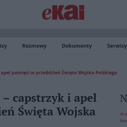
izy
Rozmowy
Dokumenty
Serwisy
 apel pamięci w przeddzień Święta Wojska Polskiego
– capstrzyk i apel
N
ień Święta Wojska
06 s
Med