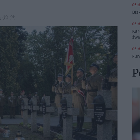
06 s
Bis
wa Ⓒ Ⓟ
06 s
Kar
świ
06 s
Fun
P