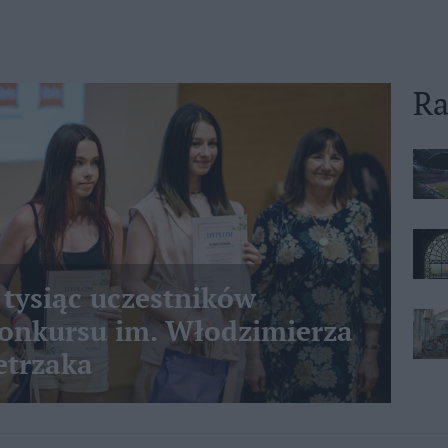
Ra
 tysiąc uczestników
nkursu im. Włodzimierza
etrzaka