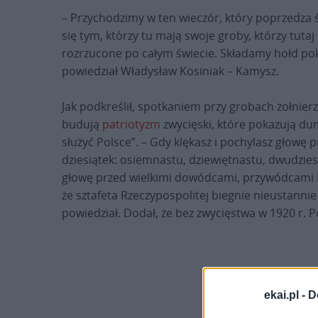
– Przychodzimy w ten wieczór, który poprzedza 
się tym, którzy tu mają swoje groby, którzy tuta
rozrzucone po całym świecie. Składamy hołd pok
powiedział Władysław Kosiniak – Kamysz.
Jak podkreślił, spotkaniem przy grobach żołnier
budują
patriotyzm
zwycięski, które pokazują dum
służyć Polsce”. – Gdy klękasz i pochylasz głowę p
dziesiątek: osiemnastu, dziewiętnastu, dwudzies
głowę przed wielkimi dowódcami, przywódcami Pa
że sztafeta Rzeczypospolitej biegnie nieustannie
powiedział. Dodał, że bez zwycięstwa w 1920 r. 
ekai.pl -
D