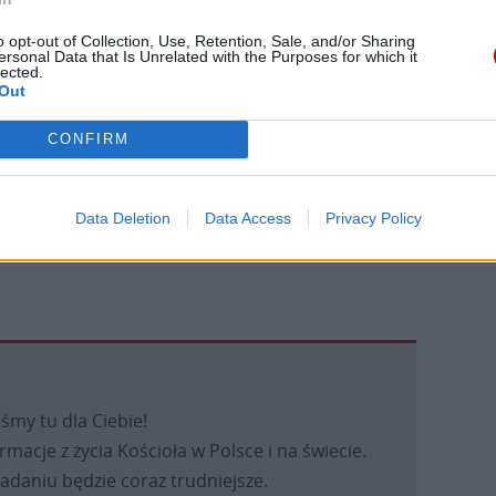
o opt-out of Collection, Use, Retention, Sale, and/or Sharing
ęstwu polskich żołnierzy i przenikliwości
ersonal Data that Is Unrelated with the Purposes for which it
lected.
ców naszej Ojczyzny z Marszałkiem Józefem
Out
 także dzięki opiece Opatrzności nad naszą świeżo
CONFIRM
ległych zakończony salwą honorową, na
omnikiem złożono wieńce. Capstrzyk jest
Data Deletion
Data Access
Privacy Policy
ięta Wojska Polskiego.
eśmy tu dla Ciebie!
macje z życia Kościoła w Polsce i na świecie.
daniu będzie coraz trudniejsze.