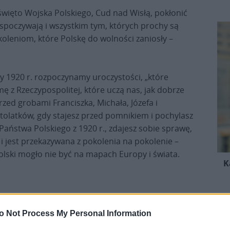
święto Wojska Polskiego, Cud nad Wisłą, pokłonić
j spoczywają i wszystkim tym, których prochy są
oleniom, które Polskę do wolności zaniosły –
zy 1920 r. rozpoczynamy uroczystości, „które
ę z Rzeczypospolitej, które uczą nas, jak dobrze
rzed grobami Franciszka, Michała, Józefa i
tolatków, gdy stajesz przed pomnikiem i pochylasz
ństwa Polskiego z 1920 r., zdajesz sobie sprawę,
 i jest przekazywana z pokolenia na pokolenie –
Polski mogło nie być na mapach Europy i świata.
K
o Not Process My Personal Information