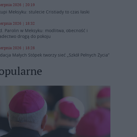
ierpnia 2026 | 20:19
kupi Meksyku: stulecie Cristiady to czas łaski
ierpnia 2026 | 18:32
d. Parolin w Meksyku: modlitwa, obecność i
adectwo drogą do pokoju
ierpnia 2026 | 18:28
dacja Małych Stópek tworzy sieć „Szkół Pełnych Życia”
opularne