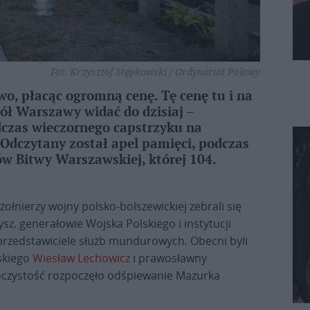
Fot. Krzysztof Stępkowski / Ordynariat Polowy
wo, płacąc ogromną cenę. Tę cenę tu i na
ł Warszawy widać do dzisiaj –
czas wieczornego capstrzyku na
czytany został apel pamięci, podczas
w Bitwy Warszawskiej, której 104.
ołnierzy wojny polsko-bolszewickiej zebrali się
. generałowie Wojska Polskiego i instytucji
rzedstawiciele służb mundurowych. Obecni byli
skiego
Wiesław Lechowicz
i prawosławny
oczystość rozpoczęło odśpiewanie Mazurka