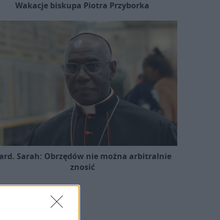
Wakacje biskupa Piotra Przyborka
ard. Sarah: Obrzędów nie można arbitralnie
znosić