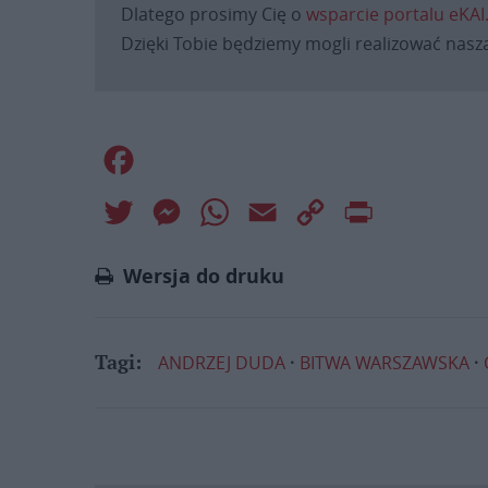
Dlatego prosimy Cię o
wsparcie portalu eKAI
Dzięki Tobie będziemy mogli realizować naszą
Facebook
Twitter
Messenger
WhatsApp
Email
Copy
Print
Link
Wersja do druku
ANDRZEJ DUDA
BITWA WARSZAWSKA
Tagi: