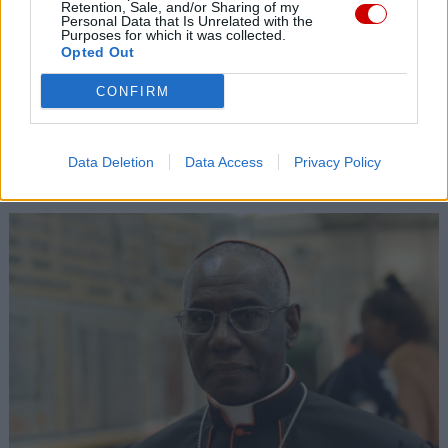
07 sierpnia 2026 | 11:43
Retention, Sale, and/or Sharing of my
Personal Data that Is Unrelated with the
Przeor Jasnej Góry: „W pieszym pielgrzymowaniu jest coś
Purposes for which it was collected.
niezwykłego”
Opted Out
07 sierpnia 2026 | 11:29
CONFIRM
Zakończenie peregrynacji relikwii św. Teresy od Dzieciątka Jezus
i jej rodziców
Popularne
Data Deletion
Data Access
Privacy Policy