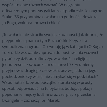
współistnienie różnych wyznań. W nagraniu
odtworzonym podczas gali laureat podkreślił, że nagroda
Stukot’56 przypomina o wołaniu o godność człowieka –
„o Boga, wolność, prawo i chleb”.
„To wołanie nie straciło swojej aktualności. Jak dobrze, że
przypominają nam o tym Poznańskie Krzyże i ta
symboliczna nagroda. Otrzymuję ją w kategorii «O Boga».
To krótkie wezwanie zaprasza do postawienia ważnych
pytań: czy dziś potrafimy żyć w wolności religijnej,
jednocześnie z szacunkiem dla innych? Czy umiemy
przyjmować drugiego człowieka, bez względu na jego
pochodzenie czy wiarę, nie zamykać się w podziałach?
Wspólnota z Taizé od początku starała się w prosty
sposób odpowiadać na te pytania, budując pokój i
pojednanie między ludźmi oraz czerpiąc z przesłania
Ewangelii” – zaznaczył br. Marek.