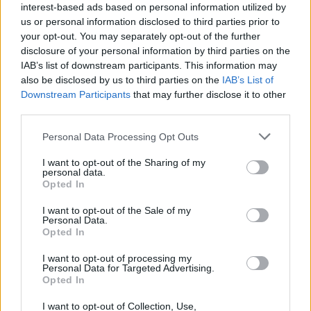
interest-based ads based on personal information utilized by
us or personal information disclosed to third parties prior to
Facebook
your opt-out. You may separately opt-out of the further
disclosure of your personal information by third parties on the
Twitter
Messenger
WhatsApp
Email
Copy
Print
IAB’s list of downstream participants. This information may
also be disclosed by us to third parties on the
IAB’s List of
Link
Downstream Participants
that may further disclose it to other
Wersja do druku
third parties.
Personal Data Processing Opt Outs
I want to opt-out of the Sharing of my
Najnowsze
personal data.
Opted In
I want to opt-out of the Sale of my
07 sierpnia 2026 | 12:49
Personal Data.
Moskwa: szef dyplomacji watykańskiej planuje wizytę w stolicy
Opted In
Rosji
I want to opt-out of processing my
Personal Data for Targeted Advertising.
07 sierpnia 2026 | 12:10
Opted In
Watykan: opublikowano program wizyty Leona XIV we Francji
I want to opt-out of Collection, Use,