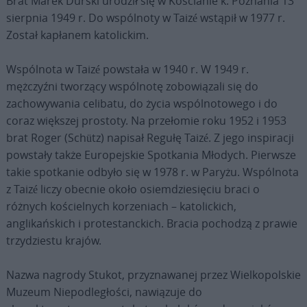
Brat Marek Durski urodził się w Kościanie k. Poznania 13
sierpnia 1949 r. Do wspólnoty w Taizé wstąpił w 1977 r.
Został kapłanem katolickim.
Wspólnota w Taizé powstała w 1940 r. W 1949 r.
mężczyźni tworzący wspólnotę zobowiązali się do
zachowywania celibatu, do życia wspólnotowego i do
coraz większej prostoty. Na przełomie roku 1952 i 1953
brat Roger (Schütz) napisał Regułę Taizé. Z jego inspiracji
powstały także Europejskie Spotkania Młodych. Pierwsze
takie spotkanie odbyło się w 1978 r. w Paryżu. Wspólnota
z Taizé liczy obecnie około osiemdziesięciu braci o
różnych kościelnych korzeniach – katolickich,
anglikańskich i protestanckich. Bracia pochodzą z prawie
trzydziestu krajów.
Nazwa nagrody Stukot, przyznawanej przez Wielkopolskie
Muzeum Niepodległości, nawiązuje do