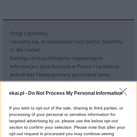
Drogi Czytelniku,
cieszymy się, że odwiedzasz nasz portal. Jesteśmy
tu dla Ciebie!
Każdego dnia publikujemy najważniejsze
informacje z życia Kościoła w Polsce i na świecie.
Jednak bez Twojej pomocy sprostanie temu
zadaniu będzie coraz trudniejsze.
Dlatego prosimy Cię o
wsparcie portalu eKAI.pl za
ekai.pl -
Do Not Process My Personal Information
pośrednictwem serwisu Patronite.
Dzięki Tobie będziemy mogli realizować naszą
If you wish to opt-out of the sale, sharing to third parties, or
processing of your personal or sensitive information for
misję. Więcej informacji znajdziesz
tutaj
.
targeted advertising by us, please use the below opt-out
section to confirm your selection. Please note that after your
opt-out request is processed you may continue seeing