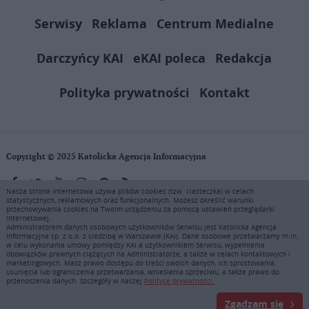
Serwisy
Reklama
Centrum Medialne
Darczyńcy KAI
eKAI poleca
Redakcja
Polityka prywatności
Kontakt
Copyright © 2025 Katolicka Agencja Informacyjna
Nasza strona internetowa używa plików cookies (tzw. ciasteczka) w celach
statystycznych, reklamowych oraz funkcjonalnych. Możesz określić warunki
KAI zastrzega wszelkie prawa do serwisu. Użytkownicy mogą pobierać
przechowywania cookies na Twoim urządzeniu za pomocą ustawień przeglądarki
i drukować fragmenty zawartości serwisu internetowego www.ekai.pl
internetowej.
wyłącznie do użytku osobistego. Publikacja, rozpowszechnianie
Administratorem danych osobowych użytkowników Serwisu jest Katolicka Agencja
Informacyjna sp. z o.o. z siedzibą w Warszawie (KAI). Dane osobowe przetwarzamy m.in.
zawartości niniejszego serwisu lub jej sprzedaż (także framing i in.
w celu wykonania umowy pomiędzy KAI a użytkownikiem Serwisu, wypełnienia
podobne metody), są bez uprzedniej pisemnej zgody KAI zabronione i
obowiązków prawnych ciążących na Administratorze, a także w celach kontaktowych i
stanowią naruszenie ustaw o prawie autorskim, ochronie baz danych i
marketingowych. Masz prawo dostępu do treści swoich danych, ich sprostowania,
usunięcia lub ograniczenia przetwarzania, wniesienia sprzeciwu, a także prawo do
uczciwej konkurencji - będą ścigane przy pomocy wszelkich
przenoszenia danych. Szczegóły w naszej
Polityce prywatności.
dostępnych środków prawnych. Zapraszamy do prenumeraty serwisu
prasowego KAI: tel. 22 635 77 18 e-mail: marketing@ekai.pl
Zgadzam się