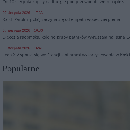
Od 10 sierpnia zapisy na liturgie pod przewodnictwem papieża
07 sierpnia 2026 | 17:22
Kard. Parolin: pokój zaczyna się od empatii wobec cierpienia
07 sierpnia 2026 | 16:56
Diecezja radomska: kolejne grupy pątników wyruszają na Jasną G
07 sierpnia 2026 | 16:41
Leon XIV spotka się we Francji z ofiarami wykorzystywania w Kośc
Popularne