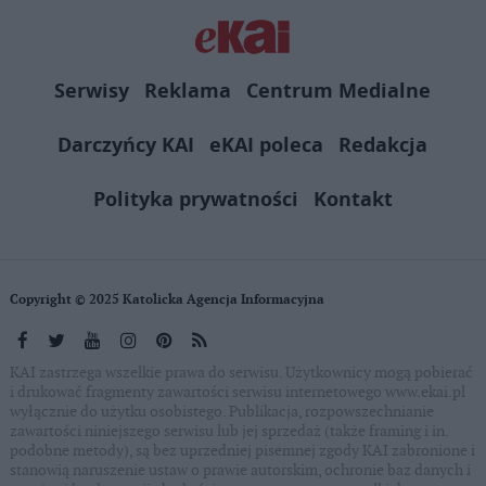
Serwisy
Reklama
Centrum Medialne
Darczyńcy KAI
eKAI poleca
Redakcja
Polityka prywatności
Kontakt
Copyright © 2025 Katolicka Agencja Informacyjna
KAI zastrzega wszelkie prawa do serwisu. Użytkownicy mogą pobierać
i drukować fragmenty zawartości serwisu internetowego www.ekai.pl
wyłącznie do użytku osobistego. Publikacja, rozpowszechnianie
zawartości niniejszego serwisu lub jej sprzedaż (także framing i in.
podobne metody), są bez uprzedniej pisemnej zgody KAI zabronione i
stanowią naruszenie ustaw o prawie autorskim, ochronie baz danych i