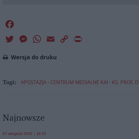
Facebook
Twitter
Messenger
WhatsApp
Email
Copy
Print
Link
Wersja do druku
APOSTAZJA
CENTRUM MEDIALNE KAI
KS. PROF. 
Tagi:
Najnowsze
07 sierpnia 2026 | 18:10