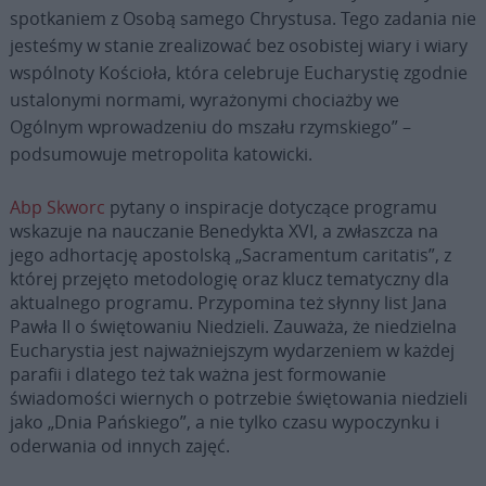
spotkaniem z Osobą samego Chrystusa. Tego zadania nie
jesteśmy w stanie zrealizować bez osobistej wiary i wiary
wspólnoty Kościoła, która celebruje Eucharystię zgodnie
ustalonymi normami, wyrażonymi chociażby we
Ogólnym wprowadzeniu do mszału rzymskiego” –
podsumowuje metropolita katowicki.
Abp Skworc
pytany o inspiracje dotyczące programu
wskazuje na nauczanie Benedykta XVI, a zwłaszcza na
jego adhortację apostolską „Sacramentum caritatis”, z
której przejęto metodologię oraz klucz tematyczny dla
aktualnego programu. Przypomina też słynny list Jana
Pawła II o świętowaniu Niedzieli. Zauważa, że niedzielna
Eucharystia jest najważniejszym wydarzeniem w każdej
parafii i dlatego też tak ważna jest formowanie
świadomości wiernych o potrzebie świętowania niedzieli
jako „Dnia Pańskiego”, a nie tylko czasu wypoczynku i
oderwania od innych zajęć.