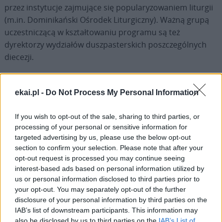
przez instytucje zajmujące się popularyzowaniem liturgii
(m.in. Dominikański Ośrodek Liturgiczny). Ważną grupą
uczestniczącą w kształtowaniu programu są też
dyrektorzy wydziałów duszpasterskich poszczególnych
diecezji.
ekai.pl -
Do Not Process My Personal Information
If you wish to opt-out of the sale, sharing to third parties, or
Drogi Czytelniku,
processing of your personal or sensitive information for
cieszymy się, że odwiedzasz nasz portal. Jesteśmy
targeted advertising by us, please use the below opt-out
tu dla Ciebie!
section to confirm your selection. Please note that after your
opt-out request is processed you may continue seeing
Każdego dnia publikujemy najważniejsze
interest-based ads based on personal information utilized by
informacje z życia Kościoła w Polsce i na świecie.
us or personal information disclosed to third parties prior to
Jednak bez Twojej pomocy sprostanie temu
your opt-out. You may separately opt-out of the further
zadaniu będzie coraz trudniejsze.
disclosure of your personal information by third parties on the
IAB’s list of downstream participants. This information may
Dlatego prosimy Cię o
wsparcie portalu eKAI.pl za
also be disclosed by us to third parties on the
IAB’s List of