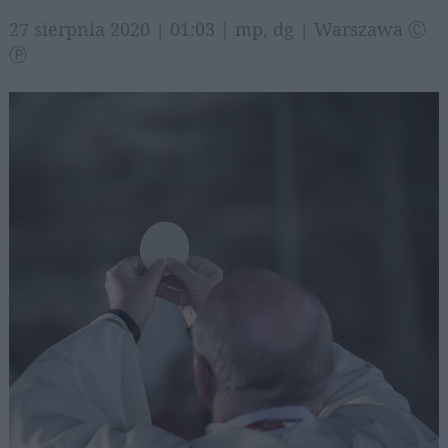
27 sierpnia 2020 | 01:03 | mp, dg | Warszawa Ⓒ
Ⓟ