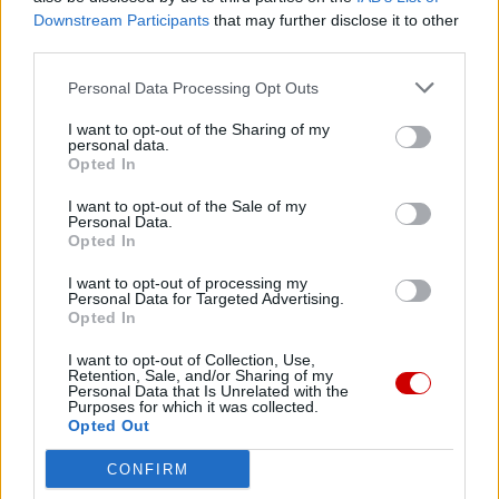
pośrednictwem serwisu Patronite.
Downstream Participants
that may further disclose it to other
Dzięki Tobie będziemy mogli realizować naszą
third parties.
misję. Więcej informacji znajdziesz
tutaj
.
Personal Data Processing Opt Outs
I want to opt-out of the Sharing of my
personal data.
Opted In
Facebook
I want to opt-out of the Sale of my
Personal Data.
Opted In
Twitter
Messenger
WhatsApp
Email
Copy
Print
Link
I want to opt-out of processing my
Personal Data for Targeted Advertising.
Wersja do druku
Opted In
I want to opt-out of Collection, Use,
Retention, Sale, and/or Sharing of my
Personal Data that Is Unrelated with the
EPISKOPAT
KOŚCIÓŁ
LITURGIA
Tagi:
Purposes for which it was collected.
Opted Out
PROGRAM DUSZPASTERSKI KOŚCIOŁA W POLSCE
CONFIRM