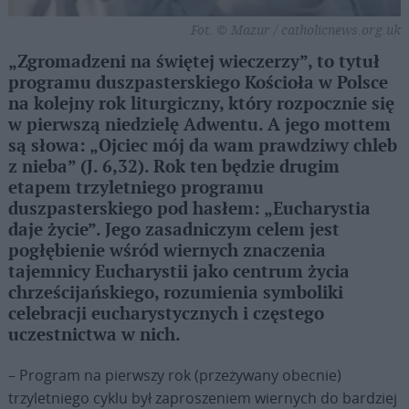
Fot. © Mazur / catholicnews.org.uk
„Zgromadzeni na świętej wieczerzy”, to tytuł
programu duszpasterskiego Kościoła w Polsce
na kolejny rok liturgiczny, który rozpocznie się
w pierwszą niedzielę Adwentu. A jego mottem
są słowa: „Ojciec mój da wam prawdziwy chleb
z nieba” (J. 6,32). Rok ten będzie drugim
etapem trzyletniego programu
duszpasterskiego pod hasłem: „Eucharystia
daje życie”. Jego zasadniczym celem jest
pogłębienie wśród wiernych znaczenia
tajemnicy Eucharystii jako centrum życia
chrześcijańskiego, rozumienia symboliki
celebracji eucharystycznych i częstego
uczestnictwa w nich.
– Program na pierwszy rok (przeżywany obecnie)
trzyletniego cyklu był zaproszeniem wiernych do bardziej