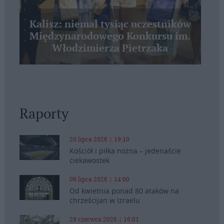
Kalisz: niemal tysiąc uczestników
Międzynarodowego Konkursu im.
Włodzimierza Pietrzaka
Raporty
20 lipca 2026 | 19:10
Kościół i piłka nożna – jedenaście
ciekawostek
09 lipca 2026 | 14:00
Od kwietnia ponad 80 ataków na
chrześcijan w Izraelu
29 czerwca 2026 | 16:01