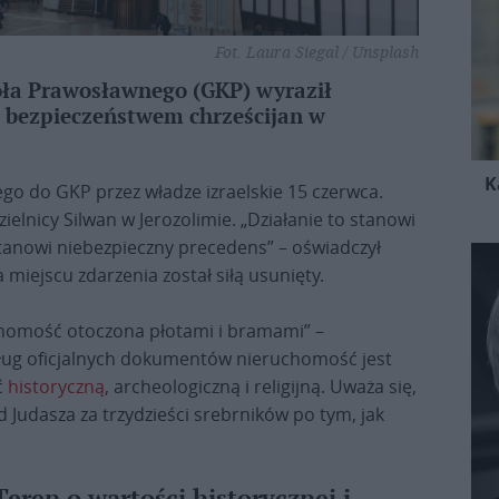
Fot. Laura Siegal / Unsplash
ioła Prawosławnego (GKP) wyraził
i bezpieczeństwem chrześcijan w
K
ego do GKP przez władze izraelskie 15 czerwca.
ielnicy Silwan w Jerozolimie. „Działanie to stanowi
stanowi niebezpieczny precedens” – oświadczył
 miejscu zdarzenia został siłą usunięty.
chomość otoczona płotami i bramami” –
ług oficjalnych dokumentów nieruchomość jest
ć
historyczną
, archeologiczną i religijną. Uważa się,
od Judasza za trzydzieści srebrników po tym, jak