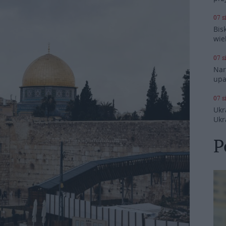
07 s
Bis
wie
07 s
Nar
upa
07 s
Ukr
Ukr
P