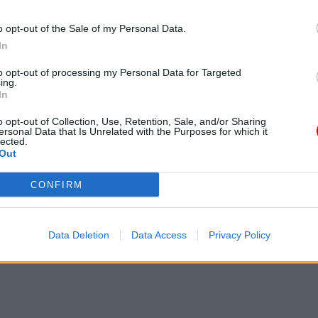
 i Kościoły w obliczu „nieakceptowalnej
o opt-out of the Sale of my Personal Data.
In
to opt-out of processing my Personal Data for Targeted
ing.
In
o opt-out of Collection, Use, Retention, Sale, and/or Sharing
ersonal Data that Is Unrelated with the Purposes for which it
eśmy tu dla Ciebie!
lected.
Out
macje z życia Kościoła w Polsce i na świecie.
daniu będzie coraz trudniejsze.
CONFIRM
.pl za pośrednictwem serwisu Patronite.
 misję. Więcej informacji znajdziesz
tutaj
.
Data Deletion
Data Access
Privacy Policy