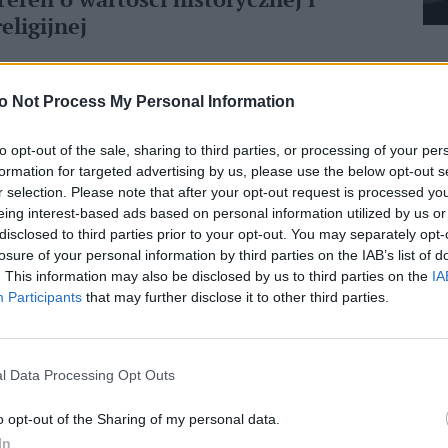
Teren o wartości historycznej i
religijnej
Patriarchat skrytykował również „niepokojącą
publikację” władz w dniu konfiskaty, w której
o Not Process My Personal Information
stwierdzono, że odzyskano państwowe grunty o
znaczeniu archeologicznym. Konfiskata gruntów
to opt-out of the sale, sharing to third parties, or processing of your per
miała być oparta na zarządzeniu dotyczącym
formation for targeted advertising by us, please use the below opt-out s
r selection. Please note that after your opt-out request is processed y
ogrodów miejskich z 2019 roku, które miało
eing interest-based ads based on personal information utilized by us or
wygasnąć w kwietniu 2024 roku.
disclosed to third parties prior to your opt-out. You may separately opt-
losure of your personal information by third parties on the IAB’s list of
. This information may also be disclosed by us to third parties on the
IA
Participants
that may further disclose it to other third parties.
Pr
l Data Processing Opt Outs
 działania w Silwan wpisują się w „szerszy kontekst
o opt-out of the Sharing of my personal data.
ecności rdzennych chrześcijan w Ziemi Świętej”.
In