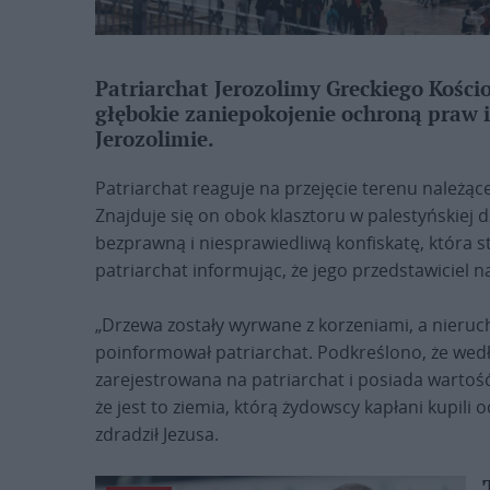
Patriarchat Jerozolimy Greckiego Kośc
głębokie zaniepokojenie ochroną praw 
Jerozolimie.
Patriarchat reaguje na przejęcie terenu należąc
Znajduje się on obok klasztoru w palestyńskiej dz
bezprawną i niesprawiedliwą konfiskatę, która 
patriarchat informując, że jego przedstawiciel na
„Drzewa zostały wyrwane z korzeniami, a nieru
poinformował patriarchat. Podkreślono, że wed
zarejestrowana na patriarchat i posiada wartoś
że jest to ziemia, którą żydowscy kapłani kupili 
zdradził Jezusa.