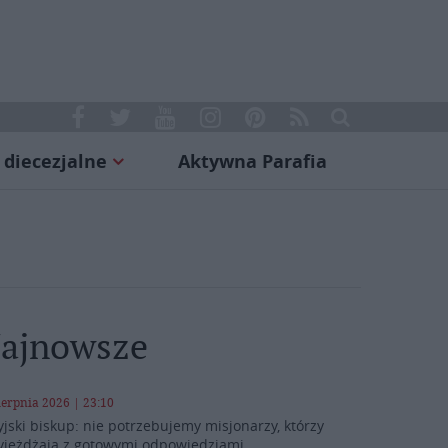
 diecezjalne
Aktywna Parafia
ajnowsze
ierpnia 2026 | 23:10
yjski biskup: nie potrzebujemy misjonarzy, którzy
yjeżdżają z gotowymi odpowiedziami