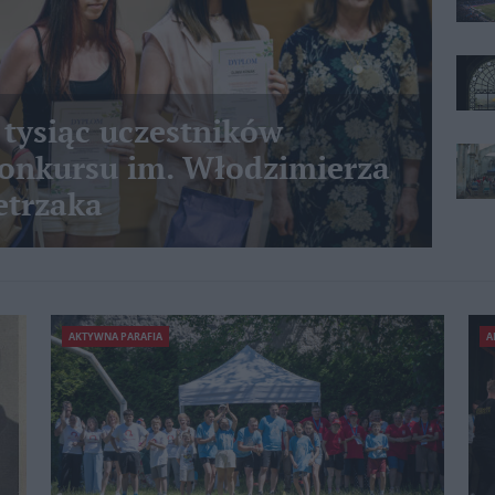
 tysiąc uczestników
nkursu im. Włodzimierza
etrzaka
AKTYWNA PARAFIA
A