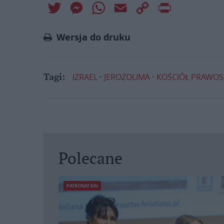
Twitter
Messenger
WhatsApp
Email
Copy
Print
Link
Wersja do druku
IZRAEL
JEROZOLIMA
KOŚCIÓŁ PRAWO
Tagi:
Polecane
PATRONAT KAI