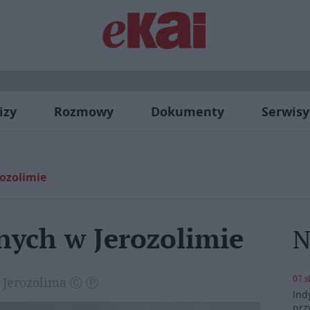
izy
Rozmowy
Dokumenty
Serwisy
ozolimie
nych w Jerozolimie
N
07 s
| Jerozolima Ⓒ Ⓟ
Ind
prz