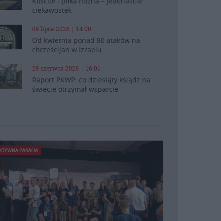
Kościół i piłka nożna – jedenaście
ciekawostek
09 lipca 2026 | 14:00
Od kwietnia ponad 80 ataków na
chrześcijan w Izraelu
29 czerwca 2026 | 16:01
Raport PKWP: co dziesiąty ksiądz na
świecie otrzymał wsparcie
KTYWNA PARAFIA