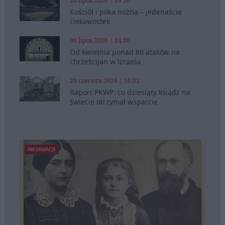
20 lipca 2026 | 19:10
Kościół i piłka nożna – jedenaście
ciekawostek
09 lipca 2026 | 14:00
Od kwietnia ponad 80 ataków na
chrześcijan w Izraelu
29 czerwca 2026 | 16:01
Raport PKWP: co dziesiąty ksiądz na
świecie otrzymał wsparcie
INFORMACJE