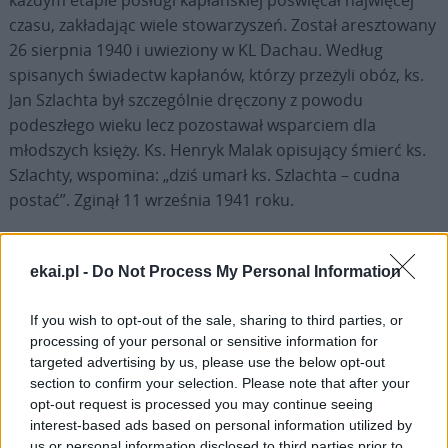
czasu, zakładając wiele stowarzyszeń. Został aresztowany
26 sierpnia 1940 i uwieziony w KL Dachau. Według
spisanych świadectw kapłanów, którzy przeżyli obóz, ks.
Jan Szlachta był szczególnie dręczony z powodu
podeszłego wieku lecz pozostawał wsparciem dla
młodszych księży. Ks. Henryk Malak opisujący śmierć ks.
Szlachty, wspomina: „dziś umarł ks. Szlachta – cudna
postać”. Zginął 11 września 1941 roku.
ekai.pl -
Do Not Process My Personal Information
If you wish to opt-out of the sale, sharing to third parties, or
Drogi Czytelniku,
processing of your personal or sensitive information for
cieszymy się, że odwiedzasz nasz portal. Jesteśmy
targeted advertising by us, please use the below opt-out
tu dla Ciebie!
section to confirm your selection. Please note that after your
opt-out request is processed you may continue seeing
Każdego dnia publikujemy najważniejsze
interest-based ads based on personal information utilized by
informacje z życia Kościoła w Polsce i na świecie.
us or personal information disclosed to third parties prior to