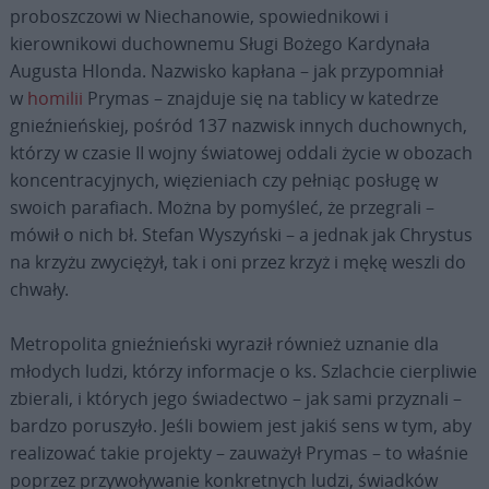
proboszczowi w Niechanowie, spowiednikowi i
kierownikowi duchownemu Sługi Bożego Kardynała
Augusta Hlonda. Nazwisko kapłana – jak przypomniał
w
homilii
Prymas – znajduje się na tablicy w katedrze
gnieźnieńskiej, pośród 137 nazwisk innych duchownych,
którzy w czasie II wojny światowej oddali życie w obozach
koncentracyjnych, więzieniach czy pełniąc posługę w
swoich parafiach. Można by pomyśleć, że przegrali –
mówił o nich bł. Stefan Wyszyński – a jednak jak Chrystus
na krzyżu zwyciężył, tak i oni przez krzyż i mękę weszli do
chwały.
Metropolita gnieźnieński wyraził również uznanie dla
młodych ludzi, którzy informacje o ks. Szlachcie cierpliwie
zbierali, i których jego świadectwo – jak sami przyznali –
bardzo poruszyło. Jeśli bowiem jest jakiś sens w tym, aby
realizować takie projekty – zauważył Prymas – to właśnie
poprzez przywoływanie konkretnych ludzi, świadków