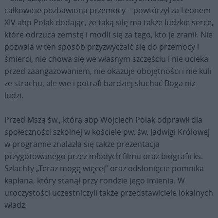
całkowicie pozbawiona przemocy – powtórzył za Leonem
XIV abp Polak dodając, że taką siłę ma także ludzkie serce,
które odrzuca zemstę i modli się za tego, kto je zranił. Nie
pozwala w ten sposób przyzwyczaić się do przemocy i
śmierci, nie chowa się we własnym szczęściu i nie ucieka
przed zaangażowaniem, nie okazuje obojętności i nie kuli
ze strachu, ale wie i potrafi bardziej słuchać Boga niż
ludzi.
Przed Mszą św., którą abp Wojciech Polak odprawił dla
społeczności szkolnej w kościele pw. św. Jadwigi Królowej
w programie znalazła się także prezentacja
przygotowanego przez młodych filmu oraz biografii ks.
Szlachty „Teraz mogę więcej” oraz odsłonięcie pomnika
kapłana, który stanął przy rondzie jego imienia. W
uroczystości uczestniczyli także przedstawiciele lokalnych
władz.