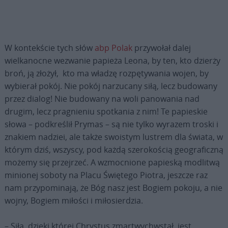
W kontekście tych słów
abp Polak
przywołał dalej
wielkanocne wezwanie papieża Leona, by ten, kto dzierży
broń, ją złożył, kto ma władzę rozpętywania wojen, by
wybierał pokój. Nie pokój narzucany siłą, lecz budowany
przez dialog! Nie budowany na woli panowania nad
drugim, lecz pragnieniu spotkania z nim! Te papieskie
słowa – podkreślił Prymas – są nie tylko wyrazem troski i
znakiem nadziei, ale także swoistym lustrem dla świata, w
którym dziś, wszyscy, pod każdą szerokością geograficzną
możemy się przejrzeć. A wzmocnione papieską modlitwą
minionej soboty na Placu Świętego Piotra, jeszcze raz
nam przypominają, że Bóg nasz jest Bogiem pokoju, a nie
wojny, Bogiem miłości i miłosierdzia.
– Siła, dzięki której Chrystus zmartwychwstał, jest