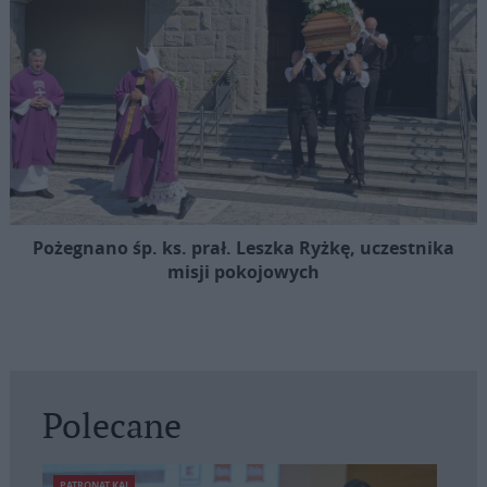
Pożegnano śp. ks. prał. Leszka Ryżkę, uczestnika
misji pokojowych
Polecane
PATRONAT KAI