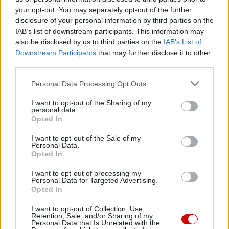
Jednak bez Twojej pomocy sprostanie temu
your opt-out. You may separately opt-out of the further
zadaniu będzie coraz trudniejsze.
disclosure of your personal information by third parties on the
IAB’s list of downstream participants. This information may
Dlatego prosimy Cię o
wsparcie portalu eKAI.pl za
also be disclosed by us to third parties on the
IAB’s List of
pośrednictwem serwisu Patronite.
Downstream Participants
that may further disclose it to other
Dzięki Tobie będziemy mogli realizować naszą
third parties.
misję. Więcej informacji znajdziesz
tutaj
.
Personal Data Processing Opt Outs
I want to opt-out of the Sharing of my
personal data.
Opted In
Facebook
I want to opt-out of the Sale of my
Personal Data.
Opted In
Twitter
Messenger
WhatsApp
Email
Copy
Print
Link
I want to opt-out of processing my
Personal Data for Targeted Advertising.
Wersja do druku
Opted In
I want to opt-out of Collection, Use,
Retention, Sale, and/or Sharing of my
Personal Data that Is Unrelated with the
ABP WOJCIECH POLAK
II WOJNA ŚWIATOWA
Tagi: