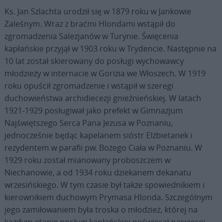
Ks. Jan Szlachta urodził się w 1879 roku w Jankowie
Zaleśnym. Wraz z braćmi Hlondami wstąpił do
zgromadzenia Salezjanów w Turynie. Święcenia
kapłańskie przyjął w 1903 roku w Trydencie. Następnie na
10 lat został skierowany do posługi wychowawcy
młodzieży w internacie w Gorizia we Włoszech. W 1919
roku opuścił zgromadzenie i wstąpił w szeregi
duchowieństwa archidiecezji gnieźnieńskiej. W latach
1921-1929 posługiwał jako prefekt w Gimnazjum
Najświętszego Serca Pana Jezusa w Poznaniu,
jednocześnie będąc kapelanem sióstr Elżbietanek i
rezydentem w parafii pw. Bożego Ciała w Poznaniu. W
1929 roku został mianowany proboszczem w
Niechanowie, a od 1934 roku dziekanem dekanatu
wrzesińskiego. W tym czasie był także spowiednikiem i
kierownikiem duchowym Prymasa Hlonda. Szczególnym
jego zamiłowaniem była troska o młodzież, której na
każdym etapie posługi kapłańskiej poświęcał najwięcej