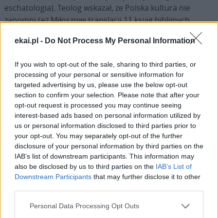
eschatologia). Teolog wskazał, że Polska kultura nie
zapomni też Miłoszowi translacji 11 ksiąg biblijnych.
ekai.pl -
Do Not Process My Personal Information
W kwietniu 2004 r. Miłosz napisał ostatni, jak się miało
okazać, list do Jana Pawła II. Poeta prosił o
If you wish to opt-out of the sale, sharing to third parties, or
błogosławieństwo, kończąc wyrazami synowskiego
processing of your personal or sensitive information for
oddania.
targeted advertising by us, please use the below opt-out
section to confirm your selection. Please note that after your
– Wiadomość o jego śmierci dotarła do mnie w czasie
opt-out request is processed you may continue seeing
interest-based ads based on personal information utilized by
pobytu w Lourdes – pisał papież w liście do Marka
us or personal information disclosed to third parties prior to
Skwarnickiego. – Zakończył się okres ziemskiej jego
your opt-out. You may separately opt-out of the further
twórczości „w duchu katolickiej ortodoksji”, jak mi o tym
disclosure of your personal information by third parties on the
pisał w swym ostatnim liście, teraz spotkał się z Panem
IAB’s list of downstream participants. This information may
„twarzą w twarz'” i z wielkim Jego Miłosierdziem.
also be disclosed by us to third parties on the
IAB’s List of
Downstream Participants
that may further disclose it to other
Requiescat in pace!
third parties.
Personal Data Processing Opt Outs