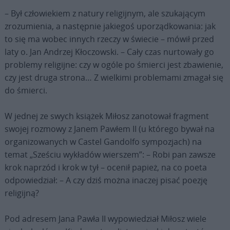
– Był człowiekiem z natury religijnym, ale szukającym
zrozumienia, a następnie jakiegoś uporządkowania: jak
to się ma wobec innych rzeczy w świecie – mówił przed
laty o. Jan Andrzej Kłoczowski. – Cały czas nurtowały go
problemy religijne: czy w ogóle po śmierci jest zbawienie,
czy jest druga strona… Z wielkimi problemami zmagał się
do śmierci.
W jednej ze swych książek Miłosz zanotował fragment
swojej rozmowy z Janem Pawłem II (u którego bywał na
organizowanych w Castel Gandolfo sympozjach) na
temat „Sześciu wykładów wierszem”: – Robi pan zawsze
krok naprzód i krok w tył – ocenił papież, na co poeta
odpowiedział: – A czy dziś można inaczej pisać poezję
religijną?
Pod adresem Jana Pawła II wypowiedział Miłosz wiele