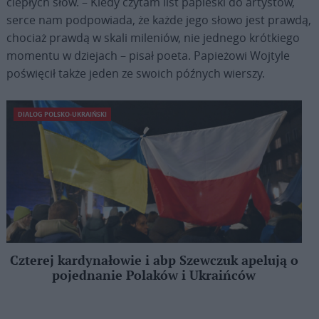
ciepłych słów. – Kiedy czytam list papieski do artystów,
serce nam podpowiada, że każde jego słowo jest prawdą,
chociaż prawdą w skali mileniów, nie jednego krótkiego
momentu w dziejach – pisał poeta. Papieżowi Wojtyle
poświęcił także jeden ze swoich późnych wierszy.
DIALOG POLSKO-UKRAIŃSKI
Czterej kardynałowie i abp Szewczuk apelują o
pojednanie Polaków i Ukraińców