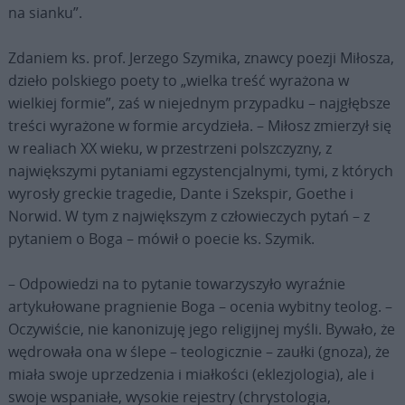
na sianku”.
Zdaniem ks. prof. Jerzego Szymika, znawcy poezji Miłosza,
dzieło polskiego poety to „wielka treść wyrażona w
wielkiej formie”, zaś w niejednym przypadku – najgłębsze
treści wyrażone w formie arcydzieła. – Miłosz zmierzył się
w realiach XX wieku, w przestrzeni polszczyzny, z
największymi pytaniami egzystencjalnymi, tymi, z których
wyrosły greckie tragedie, Dante i Szekspir, Goethe i
Norwid. W tym z największym z człowieczych pytań – z
pytaniem o Boga – mówił o poecie ks. Szymik.
– Odpowiedzi na to pytanie towarzyszyło wyraźnie
artykułowane pragnienie Boga – ocenia wybitny teolog. –
Oczywiście, nie kanonizuję jego religijnej myśli. Bywało, że
wędrowała ona w ślepe – teologicznie – zaułki (gnoza), że
miała swoje uprzedzenia i miałkości (eklezjologia), ale i
swoje wspaniałe, wysokie rejestry (chrystologia,