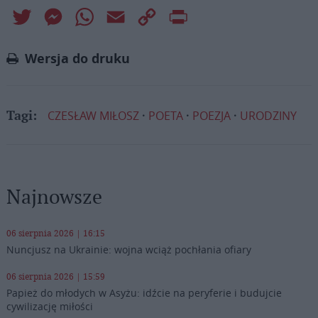
Twitter
Messenger
WhatsApp
Email
Copy
Print
Link
Wersja do druku
CZESŁAW MIŁOSZ
POETA
POEZJA
URODZINY
Tagi:
Najnowsze
06 sierpnia 2026 | 16:15
Nuncjusz na Ukrainie: wojna wciąż pochłania ofiary
06 sierpnia 2026 | 15:59
Papież do młodych w Asyżu: idźcie na peryferie i budujcie
cywilizację miłości