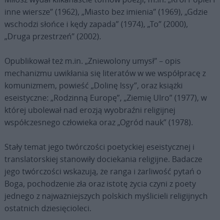
inne wiersze” (1962), „Miasto bez imienia” (1969), „Gdzie
wschodzi słońce i kędy zapada” (1974), „To” (2000),
„Druga przestrzeń” (2002).
Opublikował też m.in. „Zniewolony umysł” – opis
mechanizmu uwikłania się literatów w we współpracę z
komunizmem, powieść „Dolinę Issy”, oraz książki
eseistyczne: „Rodzinną Europę”, „Ziemię Ulro” (1977), w
której ubolewał nad erozją wyobraźni religijnej
współczesnego człowieka oraz „Ogród nauk” (1978).
Stały temat jego twórczości poetyckiej eseistycznej i
translatorskiej stanowiły dociekania religijne. Badacze
jego twórczości wskazują, że ranga i żarliwość pytań o
Boga, pochodzenie zła oraz istotę życia czyni z poety
jednego z najważniejszych polskich myślicieli religijnych
ostatnich dziesięcioleci.