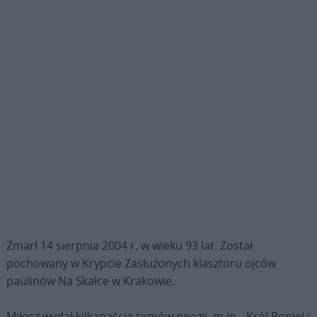
Zmarł 14 sierpnia 2004 r. w wieku 93 lat. Został
pochowany w Krypcie Zasłużonych klasztoru ojców
paulinów Na Skałce w Krakowie.
Miłosz wydał kilkanaście tomów poezji, m.in. „Król Popiel i