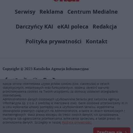
Serwisy
Reklama
Centrum Medialne
Darczyńcy KAI
eKAI poleca
Redakcja
Polityka prywatności
Kontakt
Copyright © 2025 Katolicka Agencja Informacyjna
Nasza strona internetowa używa plików cookies (tzw. ciasteczka) w celach
statystycznych, reklamowych oraz funkcjonalnych. Możesz określić warunki
KAI zastrzega wszelkie prawa do serwisu. Użytkownicy mogą pobierać
przechowywania cookies na Twoim urządzeniu za pomocą ustawień przeglądarki
i drukować fragmenty zawartości serwisu internetowego www.ekai.pl
internetowej.
wyłącznie do użytku osobistego. Publikacja, rozpowszechnianie
Administratorem danych osobowych użytkowników Serwisu jest Katolicka Agencja
Informacyjna sp. z o.o. z siedzibą w Warszawie (KAI). Dane osobowe przetwarzamy m.in.
zawartości niniejszego serwisu lub jej sprzedaż (także framing i in.
w celu wykonania umowy pomiędzy KAI a użytkownikiem Serwisu, wypełnienia
podobne metody), są bez uprzedniej pisemnej zgody KAI zabronione i
obowiązków prawnych ciążących na Administratorze, a także w celach kontaktowych i
stanowią naruszenie ustaw o prawie autorskim, ochronie baz danych i
marketingowych. Masz prawo dostępu do treści swoich danych, ich sprostowania,
usunięcia lub ograniczenia przetwarzania, wniesienia sprzeciwu, a także prawo do
uczciwej konkurencji - będą ścigane przy pomocy wszelkich
przenoszenia danych. Szczegóły w naszej
Polityce prywatności.
dostępnych środków prawnych. Zapraszamy do prenumeraty serwisu
prasowego KAI: tel. 22 635 77 18 e-mail: marketing@ekai.pl
Zgadzam się