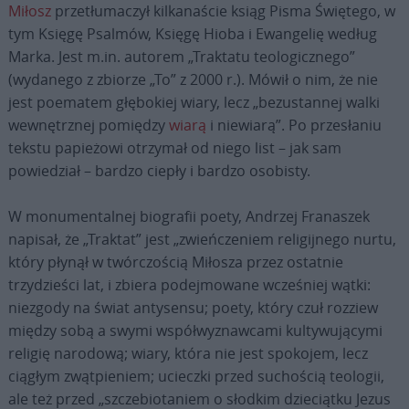
Miłosz
przetłumaczył kilkanaście ksiąg Pisma Świętego, w
tym Księgę Psalmów, Księgę Hioba i Ewangelię według
Marka. Jest m.in. autorem „Traktatu teologicznego”
(wydanego z zbiorze „To” z 2000 r.). Mówił o nim, że nie
jest poematem głębokiej wiary, lecz „bezustannej walki
wewnętrznej pomiędzy
wiarą
i niewiarą”. Po przesłaniu
tekstu papieżowi otrzymał od niego list – jak sam
powiedział – bardzo ciepły i bardzo osobisty.
W monumentalnej biografii poety, Andrzej Franaszek
napisał, że „Traktat” jest „zwieńczeniem religijnego nurtu,
który płynął w twórczością Miłosza przez ostatnie
trzydzieści lat, i zbiera podejmowane wcześniej wątki:
niezgody na świat antysensu; poety, który czuł rozziew
między sobą a swymi współwyznawcami kultywującymi
religię narodową; wiary, która nie jest spokojem, lecz
ciągłym zwątpieniem; ucieczki przed suchością teologii,
ale też przed „szczebiotaniem o słodkim dzieciątku Jezus