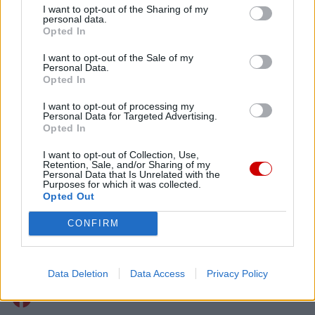
I want to opt-out of the Sharing of my
personal data.
Opted In
Drogi Czytelniku,
cieszymy się, że odwiedzasz nasz portal. Jesteśmy
I want to opt-out of the Sale of my
Personal Data.
tu dla Ciebie!
Opted In
Każdego dnia publikujemy najważniejsze
I want to opt-out of processing my
informacje z życia Kościoła w Polsce i na świecie.
Personal Data for Targeted Advertising.
Jednak bez Twojej pomocy sprostanie temu
Opted In
zadaniu będzie coraz trudniejsze.
I want to opt-out of Collection, Use,
Dlatego prosimy Cię o
wsparcie portalu eKAI.pl za
Retention, Sale, and/or Sharing of my
Personal Data that Is Unrelated with the
pośrednictwem serwisu Patronite.
Purposes for which it was collected.
Opted Out
Dzięki Tobie będziemy mogli realizować naszą
misję. Więcej informacji znajdziesz
tutaj
.
CONFIRM
Data Deletion
Data Access
Privacy Policy
Facebook