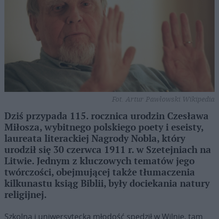
Fot. Artur Pawłowski Wikipedia
Dziś przypada 115. rocznica urodzin Czesława
Miłosza, wybitnego polskiego poety i eseisty,
laureata literackiej Nagrody Nobla, który
urodził się 30 czerwca 1911 r. w Szetejniach na
Litwie. Jednym z kluczowych tematów jego
twórczości, obejmującej także tłumaczenia
kilkunastu ksiąg Biblii, były dociekania natury
religijnej.
Szkolną i uniwersytecką młodość spędził w Wilnie, tam