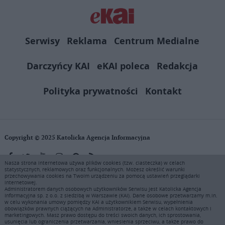
Serwisy
Reklama
Centrum Medialne
Darczyńcy KAI
eKAI poleca
Redakcja
Polityka prywatności
Kontakt
Copyright © 2025 Katolicka Agencja Informacyjna
Nasza strona internetowa używa plików cookies (tzw. ciasteczka) w celach
statystycznych, reklamowych oraz funkcjonalnych. Możesz określić warunki
KAI zastrzega wszelkie prawa do serwisu. Użytkownicy mogą pobierać
przechowywania cookies na Twoim urządzeniu za pomocą ustawień przeglądarki
i drukować fragmenty zawartości serwisu internetowego www.ekai.pl
internetowej.
wyłącznie do użytku osobistego. Publikacja, rozpowszechnianie
Administratorem danych osobowych użytkowników Serwisu jest Katolicka Agencja
Informacyjna sp. z o.o. z siedzibą w Warszawie (KAI). Dane osobowe przetwarzamy m.in.
zawartości niniejszego serwisu lub jej sprzedaż (także framing i in.
w celu wykonania umowy pomiędzy KAI a użytkownikiem Serwisu, wypełnienia
podobne metody), są bez uprzedniej pisemnej zgody KAI zabronione i
obowiązków prawnych ciążących na Administratorze, a także w celach kontaktowych i
stanowią naruszenie ustaw o prawie autorskim, ochronie baz danych i
marketingowych. Masz prawo dostępu do treści swoich danych, ich sprostowania,
usunięcia lub ograniczenia przetwarzania, wniesienia sprzeciwu, a także prawo do