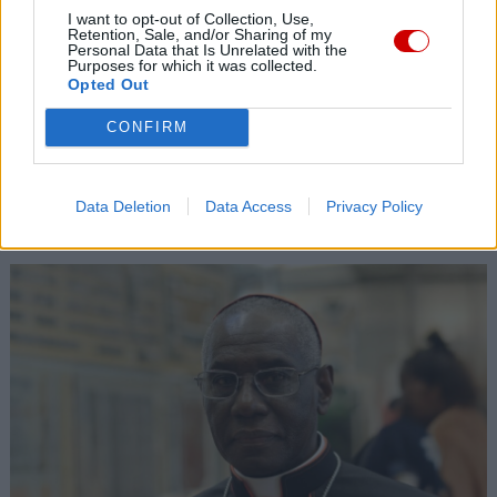
Biskupstwa Lubuskiego”
I want to opt-out of Collection, Use,
Retention, Sale, and/or Sharing of my
09 sierpnia 2026 | 10:06
Personal Data that Is Unrelated with the
Purposes for which it was collected.
9 sierpnia Kościół wspomina św. Teresę Benedyktę od Krzyża –
Opted Out
Edytę Stein
CONFIRM
09 sierpnia 2026 | 09:58
Pielgrzymi u patrona diecezji w Jędrzejowie
Popularne
Data Deletion
Data Access
Privacy Policy