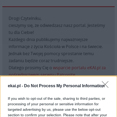
Drogi Czytelniku,
cieszymy się, że odwiedzasz nasz portal. Jesteśmy
tu dla Ciebie!
Każdego dnia publikujemy najważniejsze
informacje z życia Kościoła w Polsce i na świecie.
Jednak bez Twojej pomocy sprostanie temu
zadaniu będzie coraz trudniejsze.
Dlatego prosimy Cię o
wsparcie portalu eKAI.pl za
pośrednictwem serwisu Patronite.
Dzięki Tobie będziemy mogli realizować naszą
ekai.pl -
Do Not Process My Personal Information
misję. Więcej informacji znajdziesz
tutaj
.
If you wish to opt-out of the sale, sharing to third parties, or
processing of your personal or sensitive information for
targeted advertising by us, please use the below opt-out
section to confirm your selection. Please note that after your
Facebook