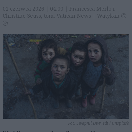
01 czerwca 2026 | 04:00 | Francesca Merlo i
Christine Seuss, tom, Vatican News | Watykan Ⓒ
Ⓟ
Fot. SwapnIl Dwivedi / Unsplash