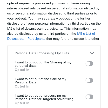
opt-out request is processed you may continue seeing
interest-based ads based on personal information utilized by
Twitter
Messenger
WhatsApp
Email
Copy
Print
us or personal information disclosed to third parties prior to
your opt-out. You may separately opt-out of the further
Link
disclosure of your personal information by third parties on the
Wersja do druku
IAB’s list of downstream participants. This information may
also be disclosed by us to third parties on the
IAB’s List of
Downstream Participants
that may further disclose it to other
third parties.
ROZWÓJ
UBÓSTWO
Tagi:
Personal Data Processing Opt Outs
I want to opt-out of the Sharing of my
personal data.
Opted In
Najnowsze
I want to opt-out of the Sale of my
Personal Data.
09 sierpnia 2026 | 12:46
Opted In
Dramatyczny apel z ostatniej chrześcijańskiej wioski
I want to opt-out of processing my
Personal Data for Targeted Advertising.
09 sierpnia 2026 | 11:05
Opted In
Międzyrzecz: Niezwykła wystawa „Sztuka i Architektura