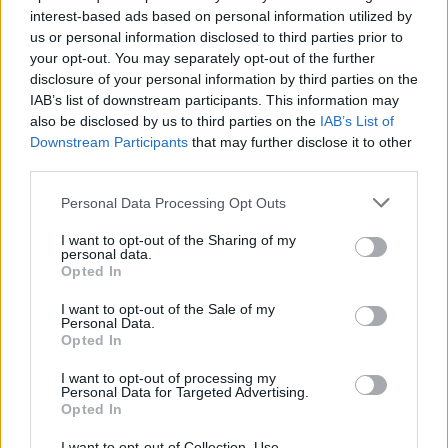
interest-based ads based on personal information utilized by
Twitter
Messenger
WhatsApp
Email
Copy
Print
us or personal information disclosed to third parties prior to
your opt-out. You may separately opt-out of the further
Link
disclosure of your personal information by third parties on the
Wersja do druku
IAB’s list of downstream participants. This information may
also be disclosed by us to third parties on the
IAB’s List of
Downstream Participants
that may further disclose it to other
third parties.
ABP TADEUSZ WOJDA
GIETRZWAŁD
Tagi:
Personal Data Processing Opt Outs
I want to opt-out of the Sharing of my
personal data.
Opted In
Najnowsze
I want to opt-out of the Sale of my
Personal Data.
06 sierpnia 2026 | 20:44
Opted In
Medziugorie: zakończył się 37. Mladifest
I want to opt-out of processing my
Personal Data for Targeted Advertising.
06 sierpnia 2026 | 20:19
Opted In
Biskupi Meksyku: stulecie Cristiady to czas łaski
I want to opt-out of Collection, Use,