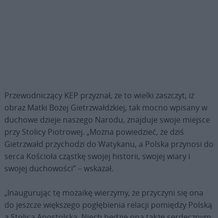
Przewodniczący KEP przyznał, że to wielki zaszczyt, iż
obraz Matki Bożej Gietrzwałdzkiej, tak mocno wpisany w
duchowe dzieje naszego Narodu, znajduje swoje miejsce
przy Stolicy Piotrowej. „Można powiedzieć, że dziś
Gietrzwałd przychodzi do Watykanu, a Polska przynosi do
serca Kościoła cząstkę swojej historii, swojej wiary i
swojej duchowości” – wskazał.
„Inaugurując tę mozaikę wierzymy, że przyczyni się ona
do jeszcze większego pogłębienia relacji pomiędzy Polską
a Stolicą Apostolską. Niech będzie ona także serdecznym