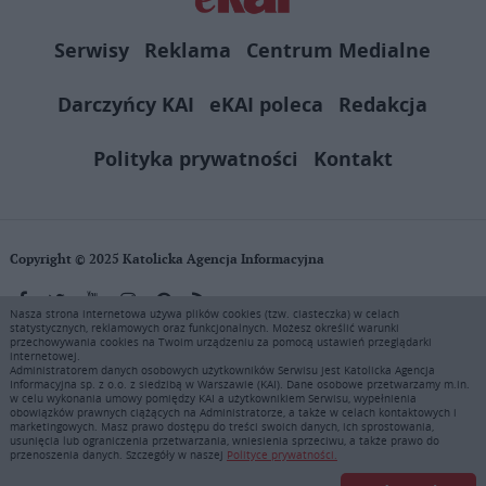
Serwisy
Reklama
Centrum Medialne
Darczyńcy KAI
eKAI poleca
Redakcja
Polityka prywatności
Kontakt
Copyright © 2025 Katolicka Agencja Informacyjna
Nasza strona internetowa używa plików cookies (tzw. ciasteczka) w celach
statystycznych, reklamowych oraz funkcjonalnych. Możesz określić warunki
KAI zastrzega wszelkie prawa do serwisu. Użytkownicy mogą pobierać
przechowywania cookies na Twoim urządzeniu za pomocą ustawień przeglądarki
i drukować fragmenty zawartości serwisu internetowego www.ekai.pl
internetowej.
wyłącznie do użytku osobistego. Publikacja, rozpowszechnianie
Administratorem danych osobowych użytkowników Serwisu jest Katolicka Agencja
Informacyjna sp. z o.o. z siedzibą w Warszawie (KAI). Dane osobowe przetwarzamy m.in.
zawartości niniejszego serwisu lub jej sprzedaż (także framing i in.
w celu wykonania umowy pomiędzy KAI a użytkownikiem Serwisu, wypełnienia
podobne metody), są bez uprzedniej pisemnej zgody KAI zabronione i
obowiązków prawnych ciążących na Administratorze, a także w celach kontaktowych i
stanowią naruszenie ustaw o prawie autorskim, ochronie baz danych i
marketingowych. Masz prawo dostępu do treści swoich danych, ich sprostowania,
usunięcia lub ograniczenia przetwarzania, wniesienia sprzeciwu, a także prawo do
uczciwej konkurencji - będą ścigane przy pomocy wszelkich
przenoszenia danych. Szczegóły w naszej
Polityce prywatności.
dostępnych środków prawnych. Zapraszamy do prenumeraty serwisu