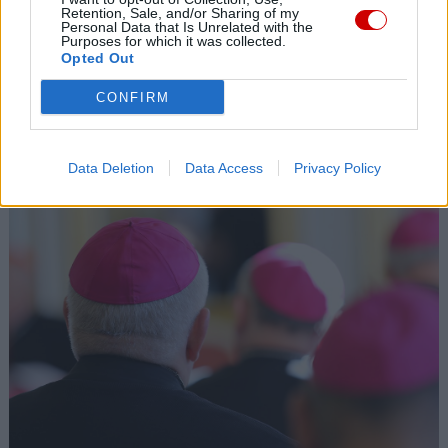
06 sierpnia 2026 | 18:32
Retention, Sale, and/or Sharing of my
Personal Data that Is Unrelated with the
Kard. Parolin w Meksyku: modlitwa, obecność i świadectwo
Purposes for which it was collected.
drogą do pokoju
Opted Out
06 sierpnia 2026 | 18:28
CONFIRM
Fundacja Małych Stópek tworzy sieć „Szkół Pełnych Życia”
Popularne
Data Deletion
Data Access
Privacy Policy