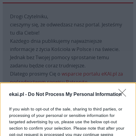
Drogi Czytelniku,
cieszymy się, że odwiedzasz nasz portal. Jesteśmy
tu dla Ciebie!
Każdego dnia publikujemy najważniejsze
informacje z życia Kościoła w Polsce i na świecie.
Jednak bez Twojej pomocy sprostanie temu
zadaniu będzie coraz trudniejsze.
Dlatego prosimy Cię o
wsparcie portalu eKAI.pl za
pośrednictwem serwisu Patronite.
Dzięki Tobie będziemy mogli realizować naszą
ekai.pl -
Do Not Process My Personal Information
misję. Więcej informacji znajdziesz
tutaj
.
If you wish to opt-out of the sale, sharing to third parties, or
processing of your personal or sensitive information for
targeted advertising by us, please use the below opt-out
section to confirm your selection. Please note that after your
Facebook
opt-out request is processed you may continue seeing