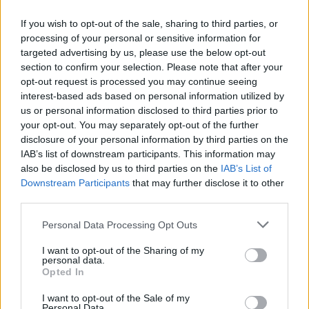
spadkowy. Jednak celem działań wspólnoty Kościoła nie
If you wish to opt-out of the sale, sharing to third parties, or
ma być hamowanie trendów, ale głoszenie z mocą
processing of your personal or sensitive information for
Ewangelii. Jeśli w Polsce będzie wielu ludzi, którzy spotkali
targeted advertising by us, please use the below opt-out
żyjącego Chrystusa – nadającego sens życiu i
section to confirm your selection. Please note that after your
opt-out request is processed you may continue seeing
wydobywającego z wewnętrznej pustki – to w Kościele
interest-based ads based on personal information utilized by
będzie życie. Nie zabraknie też potrzebnych powołań –
us or personal information disclosed to third parties prior to
podsumowuje ks. dr Jan Frąckowiak.
your opt-out. You may separately opt-out of the further
disclosure of your personal information by third parties on the
IAB’s list of downstream participants. This information may
also be disclosed by us to third parties on the
IAB’s List of
Downstream Participants
that may further disclose it to other
third parties.
Drogi Czytelniku,
Personal Data Processing Opt Outs
cieszymy się, że odwiedzasz nasz portal. Jesteśmy
tu dla Ciebie!
I want to opt-out of the Sharing of my
personal data.
Każdego dnia publikujemy najważniejsze
Opted In
informacje z życia Kościoła w Polsce i na świecie.
I want to opt-out of the Sale of my
Jednak bez Twojej pomocy sprostanie temu
Personal Data.