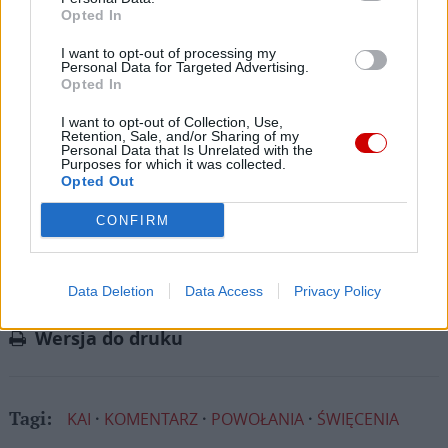
zadaniu będzie coraz trudniejsze.
Opted In
Dlatego prosimy Cię o
wsparcie portalu eKAI.pl za
I want to opt-out of processing my
Personal Data for Targeted Advertising.
pośrednictwem serwisu Patronite.
Opted In
Dzięki Tobie będziemy mogli realizować naszą
I want to opt-out of Collection, Use,
misję. Więcej informacji znajdziesz
tutaj
.
Retention, Sale, and/or Sharing of my
Personal Data that Is Unrelated with the
Purposes for which it was collected.
Opted Out
CONFIRM
Facebook
Twitter
Messenger
WhatsApp
Email
Copy
Print
Data Deletion
Data Access
Privacy Policy
Link
Wersja do druku
KAI
KOMENTARZ
POWOŁANIA
ŚWIĘCENIA
Tagi: