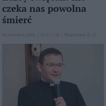
czeka nas powolna
śmierć
03 czerwca 2026 | 16:27 | lk | Warszawa Ⓒ Ⓟ