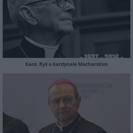
Kard. Ryś o kardynale Macharskim