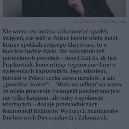
Fot. Jakub Poręba/Wikipedia
Nie wiem czy można zahamować spadek
święceń, ale jeśli w Polsce będzie wielu ludzi,
którzy spotkali żyjącego Chrystusa, to w
Kościele będzie życie. Nie zabraknie też
potrzebnych powołań – mówi KAI ks. dr Jan
Frąckowiak, komentując tegoroczne dane o
święceniach kapłańskich. Jego zdaniem,
Kościół w Polsce czeka nowa młodość, a nie
„powolna śmierć”. – Może on odkryć na nowo,
że misja głoszenia Ewangelii powierzona jest
nie tylko księżom, ale całej wspólnocie
wierzących – dodaje przewodniczący
Konferencji Rektorów Wyższych Seminariów
Duchownych Diecezjalnych i Zakonnych.