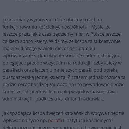
Jakie zmiany wymuszać może obecny trend na
funkcjonowaniu kościelnych wspólnot? – Myślę, że
jeszcze przez jakiś czas będziemy mieli w Polsce jeszcze
całkiem sporo księży. Widzimy, że liczba ta sukcesywnie
maleje i dlatego w wielu diecezjach pomału
wprowadzane są korekty personalne i administracyjne,
polegające przede wszystkim na redukcji liczby księży w
parafiach oraz łączeniu mniejszych parafii pod opieką
duszpasterską jednej księdza. Z czasem jednak różnica ta
będzie coraz bardziej zauważalna i to powodować będzie
konieczność przemyślenia całej wizji duszpasterstwa i
administracji – podkreśla ks. dr Jan Frąckowiak.
Jak spadająca liczba święceń kapłańskich wpływa i będzie
wpływać na życie np.
parafii
i instytucji kościelnych?
Rektor poznańskiego seminarium duchownego nie jest