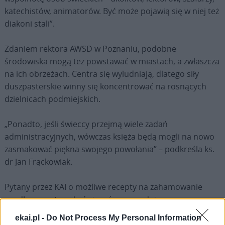
katechistów, animatorów. Być może pojawią się w niej też
diakoni stali”.
Zdaniem rektora AWSD w Poznaniu, podobne
środowiska mogą też powstawać w miastach, a zwłaszcza
na ich obrzeżach. Centra się wyludniają, dlatego siły
duszpasterskie winny się koncentrować na rosnących
dzielnicach podmiejskich.
„Ponadto, jeśli świeccy przejmą wiele zadań
administracyjnych, wówczas księża będą mogli na nowo
zasmakować piękna swojego powołania” – podkreśla ks.
dr Jan Frąckowiak.
Pytany przez KAI o możliwe recepty na zahamowanie
spadkowego trendu święceń, przewodniczący
Konferencji Rektorów Seminariów Duchownych
ekai.pl -
Do Not Process My Personal Information
odpowiada: – Nie wiem, czy można zahamować trend