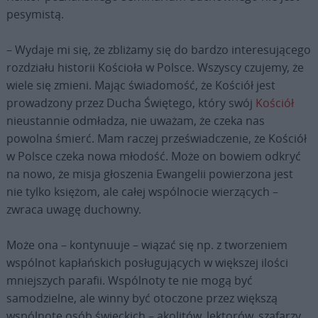
pesymistą.
– Wydaje mi się, że zbliżamy się do bardzo interesującego
rozdziału historii Kościoła w Polsce. Wszyscy czujemy, że
wiele się zmieni. Mając świadomość, że Kościół jest
prowadzony przez Ducha Świętego, który swój
Kościół
nieustannie odmładza, nie uważam, że czeka nas
powolna śmierć. Mam raczej przeświadczenie, że Kościół
w Polsce czeka nowa młodość. Może on bowiem odkryć
na nowo, że misja głoszenia Ewangelii powierzona jest
nie tylko księżom, ale całej wspólnocie wierzących –
zwraca uwagę duchowny.
Może ona – kontynuuje – wiązać się np. z tworzeniem
wspólnot kapłańskich posługujących w większej ilości
mniejszych parafii. Wspólnoty te nie mogą być
samodzielne, ale winny być otoczone przez większą
wspólnotę osób świeckich – akolitów, lektorów, szafarzy,