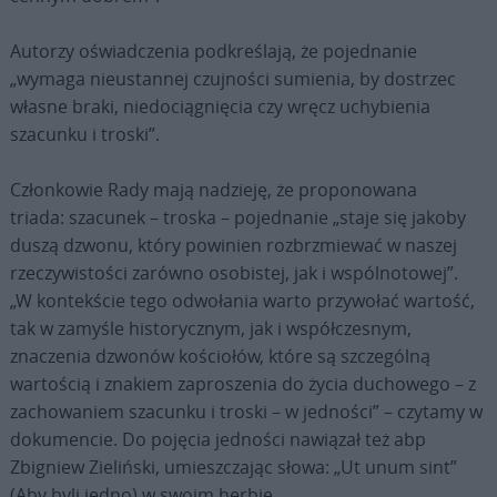
Autorzy oświadczenia podkreślają, że pojednanie
„wymaga nieustannej czujności sumienia, by dostrzec
własne braki, niedociągnięcia czy wręcz uchybienia
szacunku i troski”.
Członkowie Rady mają nadzieję, że proponowana
triada: szacunek – troska – pojednanie „staje się jakoby
duszą dzwonu, który powinien rozbrzmiewać w naszej
rzeczywistości zarówno osobistej, jak i wspólnotowej”.
„W kontekście tego odwołania warto przywołać wartość,
tak w zamyśle historycznym, jak i współczesnym,
znaczenia dzwonów kościołów, które są szczególną
wartością i znakiem zaproszenia do życia duchowego – z
zachowaniem szacunku i troski – w jedności” – czytamy w
dokumencie. Do pojęcia jedności nawiązał też abp
Zbigniew Zieliński, umieszczając słowa: „Ut unum sint”
(Aby byli jedno) w swoim herbie.