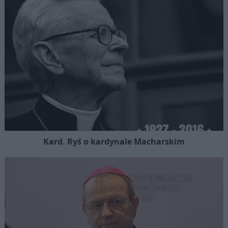
Kard. Ryś o kardynale Macharskim