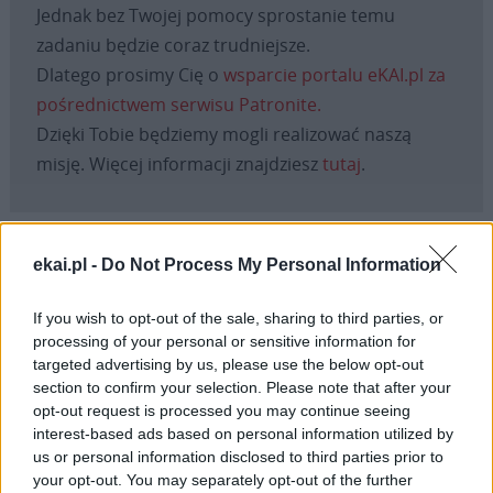
Jednak bez Twojej pomocy sprostanie temu
zadaniu będzie coraz trudniejsze.
Dlatego prosimy Cię o
wsparcie portalu eKAI.pl za
pośrednictwem serwisu Patronite.
Dzięki Tobie będziemy mogli realizować naszą
misję. Więcej informacji znajdziesz
tutaj
.
ekai.pl -
Do Not Process My Personal Information
Facebook
If you wish to opt-out of the sale, sharing to third parties, or
Twitter
Messenger
WhatsApp
Email
Copy
Print
processing of your personal or sensitive information for
targeted advertising by us, please use the below opt-out
Link
section to confirm your selection. Please note that after your
Wersja do druku
opt-out request is processed you may continue seeing
interest-based ads based on personal information utilized by
us or personal information disclosed to third parties prior to
your opt-out. You may separately opt-out of the further
ABP ZBIGNIEW ZIELIŃSKI
POZNAŃSKA
Tagi: