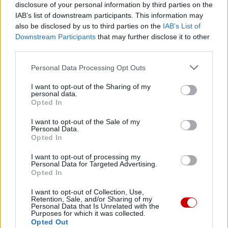
disclosure of your personal information by third parties on the
IAB’s list of downstream participants. This information may
also be disclosed by us to third parties on the
IAB’s List of
Downstream Participants
that may further disclose it to other
third parties.
Najnowsze
Personal Data Processing Opt Outs
07 sierpnia 2026 | 23:10
I want to opt-out of the Sharing of my
Indyjski biskup: nie potrzebujemy misjonarzy, którzy
personal data.
przyjeżdżają z gotowymi odpowiedziami
Opted In
I want to opt-out of the Sale of my
07 sierpnia 2026 | 22:47
Personal Data.
Biskupi o podróży apostolskiej Leona XIV do Francji: wielka
Opted In
radość
I want to opt-out of processing my
07 sierpnia 2026 | 22:36
Personal Data for Targeted Advertising.
Opted In
Narodowy Bank Ukrainy wyemituje monetę upamiętniającą Jana
Pawła II
I want to opt-out of Collection, Use,
Retention, Sale, and/or Sharing of my
07 sierpnia 2026 | 22:17
Personal Data that Is Unrelated with the
Purposes for which it was collected.
Ukraińskie Kościoły wzywają do światowej modlitwy za Ukrainę
Opted Out
24 sierpnia