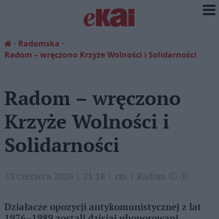
Radomska
Radom – wręczono Krzyże Wolności i Solidarności
Radom – wręczono
Krzyże Wolności i
Solidarności
23 czerwca 2026 | 21:18 | rm | Radom Ⓒ Ⓟ
Działacze opozycji antykomunistycznej z lat
1976–1989 zostali dzisiaj uhonorowani