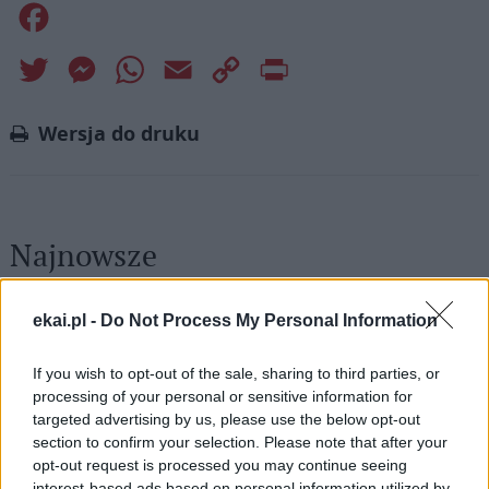
Facebook
Twitter
Messenger
WhatsApp
Email
Copy
Print
Link
Wersja do druku
Najnowsze
07 sierpnia 2026 | 17:22
ekai.pl -
Do Not Process My Personal Information
Kard. Parolin: pokój zaczyna się od empatii wobec cierpienia
If you wish to opt-out of the sale, sharing to third parties, or
07 sierpnia 2026 | 16:41
processing of your personal or sensitive information for
Leon XIV spotka się we Francji z ofiarami wykorzystywania w
targeted advertising by us, please use the below opt-out
Kościele
section to confirm your selection. Please note that after your
07 sierpnia 2026 | 16:31
opt-out request is processed you may continue seeing
interest-based ads based on personal information utilized by