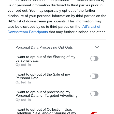
Boliwijscy biskupi w obliczu kryzysu apelują o sprawiedliwość
społeczną i pokój
us or personal information disclosed to third parties prior to
your opt-out. You may separately opt-out of the further
07 sierpnia 2026 | 16:13
disclosure of your personal information by third parties on the
Zwierzchnik UKGK: Świętowanie Przemienienia Pańskiego to
IAB’s list of downstream participants. This information may
spotkanie z Chrystusem
also be disclosed by us to third parties on the
IAB’s List of
Downstream Participants
that may further disclose it to other
Popularne
third parties.
Personal Data Processing Opt Outs
I want to opt-out of the Sharing of my
personal data.
Opted In
I want to opt-out of the Sale of my
Personal Data.
Opted In
I want to opt-out of processing my
Personal Data for Targeted Advertising.
Opted In
I want to opt-out of Collection, Use,
Retention, Sale, and/or Sharing of my