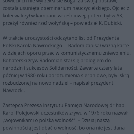
sowieckich nie wyrzekła się Boga. Za swoją postawę
została usunięta z seminarium nauczycielskiego. Ojciec z
kolei walczył w kampanii wrześniowej, potem był w AK,
przeżył również rzeź wołyńską – powiedział K. Dubicki.
W trakcie uroczystości odczytano list od Prezydenta
Polski Karola Nawrockiego. – Radom zapisał ważną kartę
w dziejach oporu przeciw komunistycznemu zniewoleniu.
Bohaterski zryw Radomian stał się prologiem do
narodzin i sukcesów Solidarności. Zawarte cztery lata
później w 1980 roku porozumienia sierpniowe, były iskrą
rozbudzonej na nowo nadziei – napisał prezydent
Nawrocki.
Zastępca Prezesa Instytutu Pamięci Narodowej dr hab.
Karol Polejowski uczestników zrywu w 1976 roku nazwał
„wojownikami o polską wolność”. – Dzisiaj naszą
powinnością jest dbać o wolność, bo ona nie jest dana