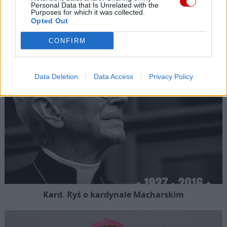
Personal Data that Is Unrelated with the
Purposes for which it was collected.
Opted Out
Kard. Sarah: Obrzędów nie można arbitralnie znosić
CONFIRM
Data Deletion
Data Access
Privacy Policy
Kard. Ryś o kardynale Macharskim