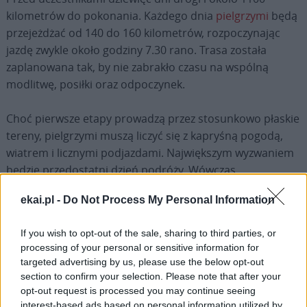
kilometrów do pokonania. Każdego dnia
pielgrzymi
będą
przejeżdżać od 140 do 160 kilometrów, rozpoczynając
jazdę zwykle około godziny 7.30 rano. Trasa została
zaplanowana tak, by nie zabrakło czasu na wspólną
modlitwę, posiłki oraz odpoczynek.
Choć pierwsze etapy prowadzą przez stosunkowo płaskie
tereny, pielgrzymi muszą liczyć się z kapryśną pogodą,
wiatrem i licznymi podjazdami. Największym wyzwaniem
będzie przedostatni dzień podróży. Wówczas
przewyższenia przekroczą 2000 metrów, a wymagający
ekai.pl -
Do Not Process My Personal Information
górski etap stanie się prawdziwym sprawdzianem
wytrzymałości i charakteru.
If you wish to opt-out of the sale, sharing to third parties, or
processing of your personal or sensitive information for
O bezpieczeństwo uczestników zadbano jeszcze przed
targeted advertising by us, please use the below opt-out
wyjazdem. Rowerzyści poruszają się w kaskach i przy
section to confirm your selection. Please note that after your
otwartym ruchu drogowym. Cennych wskazówek udzielił
opt-out request is processed you may continue seeing
im były zawodowy kolarz Przemysław Niemiec,
interest-based ads based on personal information utilized by