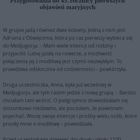
Przygotowania do 45. rocznicy pierwszych
objawień maryjnych
W grupie jadą również dwie kobiety. Jedną z nich jest
Adriana z Oświęcimia, która po raz pierwszy wybiera się
do Medjugorja. – Mam wiele intencji od rodziny i
przyjaciół. Lubię jazdę na rowerze, a możliwość
połączenia jej z modlitwą jest czymś niezwykłym. To
prawdziwa odskocznia od codzienności – powtórzyła.
Druga uczestniczka, Anna, była już wcześniej w
Medjugorju, ale tym razem jedzie z nową grupą. – Bardzo
chciałam tam wrócić. O pielgrzymce dowiedziałam się
stosunkowo niedawno, ale poczułam, że powinnam
pojechać. Wiozę swoje intencje i prośby wielu osób, które
prosiły mnie o modlitwę – powiedziała.
Przed uczestnikami dziewięć dni drogi i około 1100