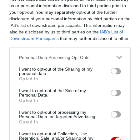
us or personal information disclosed to third parties prior to
pochodzący z pobliskich Pisarzowic. Podczas spotkania
your opt-out. You may separately opt-out of the further
zwracał uwagę przede wszystkim na systematyczne
disclosure of your personal information by third parties on the
nawadnianie organizmu, właściwe odżywianie oraz
IAB’s list of downstream participants. This information may
zachowanie zasad bezpieczeństwa na trasie. Jak
also be disclosed by us to third parties on the
IAB’s List of
podkreślał, nawet najlepiej przygotowany organizm
Downstream Participants
that may further disclose it to other
third parties.
potrzebuje regularnego uzupełniania płynów i energii.
Personal Data Processing Opt Outs
Tegoroczna pielgrzymka ma również wymiar
I want to opt-out of the Sharing of my
jubileuszowy. Jej uczestnicy udają się do Medjugorja w
personal data.
roku przypadającej 45. rocznicy pierwszych wydarzeń,
Opted In
które przyczyniły się do powstania jednego z najbardziej
I want to opt-out of the Sale of my
znanych współczesnych miejsc modlitwy maryjnej na
Personal Data.
Opted In
świecie.
I want to opt-out of processing my
Personal Data for Targeted Advertising.
Opted In
I want to opt-out of Collection, Use,
Retention, Sale, and/or Sharing of my