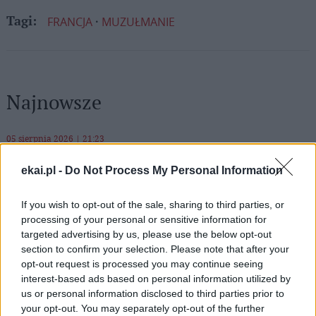
FRANCJA
MUZUŁMANIE
Tagi:
Najnowsze
05 sierpnia 2026 | 21:23
Przewodniczący KEP na temat przygotowań do wizyty papieża
ekai.pl -
Do Not Process My Personal Information
05 sierpnia 2026 | 20:38
Kard. Kikuchi z okazji rocznicy bombardowań atomowych
If you wish to opt-out of the sale, sharing to third parties, or
processing of your personal or sensitive information for
05 sierpnia 2026 | 20:00
targeted advertising by us, please use the below opt-out
Kard. Makrickas w święto Matki Bożej Śnieżnej
section to confirm your selection. Please note that after your
opt-out request is processed you may continue seeing
05 sierpnia 2026 | 19:23
interest-based ads based on personal information utilized by
Coraz więcej ataków na chrześcijan w Europie. Anja Tang:
us or personal information disclosed to third parties prior to
problem przez lata był niedostrzegany
your opt-out. You may separately opt-out of the further