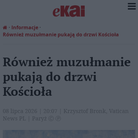
Informacje
Również muzułmanie pukają do drzwi Kościoła
Również muzułmanie
pukają do drzwi
Kościoła
08 lipca 2026 | 20:07 | Krzysztof Bronk, Vatican
News PL | Paryż Ⓒ Ⓟ