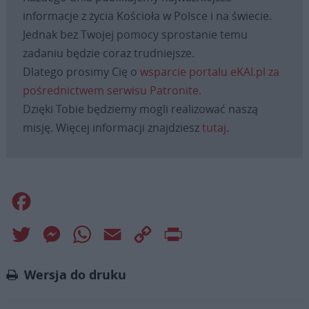
informacje z życia Kościoła w Polsce i na świecie.
Jednak bez Twojej pomocy sprostanie temu
zadaniu będzie coraz trudniejsze.
Dlatego prosimy Cię o
wsparcie portalu eKAI.pl za
pośrednictwem serwisu Patronite.
Dzięki Tobie będziemy mogli realizować naszą
misję. Więcej informacji znajdziesz
tutaj
.
Facebook
Twitter
Messenger
WhatsApp
Email
Copy
Print
Link
Wersja do druku