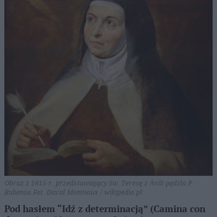
Obraz z 1615 r. przedstawiający św. Teresę z Ávili pędzla P.
Rubensa Fot. David Monniaux / wikipedia.pl
Pod hasłem “Idź z determinacją” (Camina con