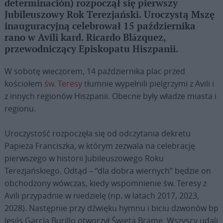
determinación) rozpoczął się pierwszy
Jubileuszowy Rok Terezjański. Uroczystą Mszę
inauguracyjną celebrował 15 października
rano w Avili kard. Ricardo Blázquez,
przewodniczący Episkopatu Hiszpanii.
W sobotę wieczorem, 14 października plac przed
kościołem
św. Teresy
tłumnie wypełnili pielgrzymi z Avili i
z innych regionów Hiszpanii. Obecne były władze miasta i
regionu.
Uroczystość rozpoczęła się od odczytania dekretu
Papieża Franciszka, w którym zezwala na celebrację
pierwszego w historii Jubileuszowego Roku
Terezjańskiego. Odtąd – “dla dobra wiernych” będzie on
obchodzony wówczas, kiedy wspomnienie św. Teresy z
Avili przypadnie w niedzielę (np. w latach 2017, 2023,
2028). Następnie przy dźwięku hymnu i biciu dzwonów bp
Jesús García Burillo otworzył Świętą Bramę. Wszyscy udali