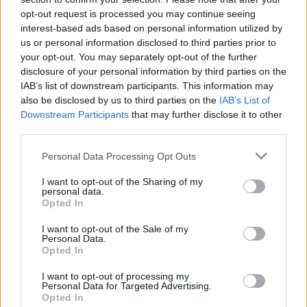
07 sierpnia 2026 | 12:10
opt-out request is processed you may continue seeing
Watykan: opublikowano program wizyty Leona XIV we Francji
interest-based ads based on personal information utilized by
us or personal information disclosed to third parties prior to
07 sierpnia 2026 | 11:43
your opt-out. You may separately opt-out of the further
Przeor Jasnej Góry: „W pieszym pielgrzymowaniu jest coś
niezwykłego”
disclosure of your personal information by third parties on the
IAB’s list of downstream participants. This information may
07 sierpnia 2026 | 11:29
also be disclosed by us to third parties on the
IAB’s List of
Zakończenie peregrynacji relikwii św. Teresy od Dzieciątka Jezus
Downstream Participants
that may further disclose it to other
i jej rodziców
third parties.
Popularne
Personal Data Processing Opt Outs
I want to opt-out of the Sharing of my
personal data.
Opted In
I want to opt-out of the Sale of my
Personal Data.
Opted In
I want to opt-out of processing my
Personal Data for Targeted Advertising.
Opted In