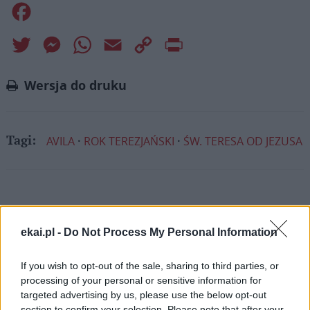
Facebook
Twitter
Messenger
WhatsApp
Email
Copy
Print
Link
Wersja do druku
AVILA
ROK TEREZJAŃSKI
ŚW. TERESA OD JEZUSA
Tagi:
Najnowsze
ekai.pl -
Do Not Process My Personal Information
07 sierpnia 2026 | 12:49
If you wish to opt-out of the sale, sharing to third parties, or
Moskwa: szef dyplomacji watykańskiej planuje wizytę w stolicy
processing of your personal or sensitive information for
Rosji
targeted advertising by us, please use the below opt-out
section to confirm your selection. Please note that after your