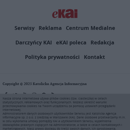
Serwisy
Reklama
Centrum Medialne
Darczyńcy KAI
eKAI poleca
Redakcja
Polityka prywatności
Kontakt
Copyright © 2025 Katolicka Agencja Informacyjna
Nasza strona internetowa używa plików cookies (tzw. ciasteczka) w celach
statystycznych, reklamowych oraz funkcjonalnych. Możesz określić warunki
KAI zastrzega wszelkie prawa do serwisu. Użytkownicy mogą pobierać
przechowywania cookies na Twoim urządzeniu za pomocą ustawień przeglądarki
i drukować fragmenty zawartości serwisu internetowego www.ekai.pl
internetowej.
wyłącznie do użytku osobistego. Publikacja, rozpowszechnianie
Administratorem danych osobowych użytkowników Serwisu jest Katolicka Agencja
Informacyjna sp. z o.o. z siedzibą w Warszawie (KAI). Dane osobowe przetwarzamy m.in.
zawartości niniejszego serwisu lub jej sprzedaż (także framing i in.
w celu wykonania umowy pomiędzy KAI a użytkownikiem Serwisu, wypełnienia
podobne metody), są bez uprzedniej pisemnej zgody KAI zabronione i
obowiązków prawnych ciążących na Administratorze, a także w celach kontaktowych i
stanowią naruszenie ustaw o prawie autorskim, ochronie baz danych i
marketingowych. Masz prawo dostępu do treści swoich danych, ich sprostowania,