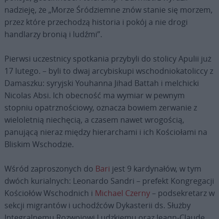
nadzieję, że „Morze Śródziemne znów stanie się morzem,
przez które przechodzą historia i pokój a nie drogi
handlarzy bronią i ludźmi”.
Pierwsi uczestnicy spotkania przybyli do stolicy Apulii już
17 lutego. – byli to dwaj arcybiskupi wschodniokatoliccy z
Damaszku: syryjski Youhanna Jihad Battah i melchicki
Nicolas Absi. Ich obecność ma wymiar w pewnym
stopniu opatrznościowy, oznacza bowiem zerwanie z
wieloletnią niechęcią, a czasem nawet wrogością,
panującą nieraz między hierarchami i ich Kościołami na
Bliskim Wschodzie.
Wśród zaproszonych do
Bari
jest 9 kardynałów, w tym
dwóch kurialnych: Leonardo Sandri – prefekt Kongregacji
Kościołów Wschodnich i
Michael Czerny
– podsekretarz w
sekcji migrantów i uchodźców Dykasterii ds. Służby
Integralnemu Rozwojowi Ludzkiemu oraz Jeaqn-Claude