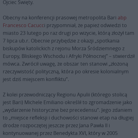
Ojciec Święty.
Obecny na konferencji prasowej metropolita Bari
abp
Francesco Cacucc
i przypomniał, że papież odwiedzi to
miasto 23 lutego po raz drugi po wizycie, którą złożył tam
7 lipca ub.r. Obecnie przybędzie z okazji „spotkania
biskupów katolickich z rejonu Morza Śródziemnego z
Europy, Bliskiego Wschodu i Afryki Północnej” – stwierdził
mówca. Zwrócił uwagę, że obszar ten stanowi „złożoną
rzeczywistość polityczną, która po okresie kolonialnym
jest dziś miejscem konfliktu”.
Z kolei przewodniczący Regionu Apulii (którego stolicą
jest Bari) Michele Emiliano określił to zgromadzenie jako
„wydarzenie historyczne bez precedensu”. Jego zdaniem
to „miejsce refleksji i duchowości stanowi etap na długiej
drodze rozpoczętej jeszcze przez Jana Pawła II i
kontynuowanej przez Benedykta XVI, który w 2005