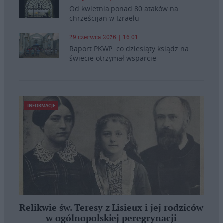
Od kwietnia ponad 80 ataków na
chrześcijan w Izraelu
29 czerwca 2026 | 16:01
Raport PKWP: co dziesiąty ksiądz na
świecie otrzymał wsparcie
INFORMACJE
Relikwie św. Teresy z Lisieux i jej rodziców
w ogólnopolskiej peregrynacji