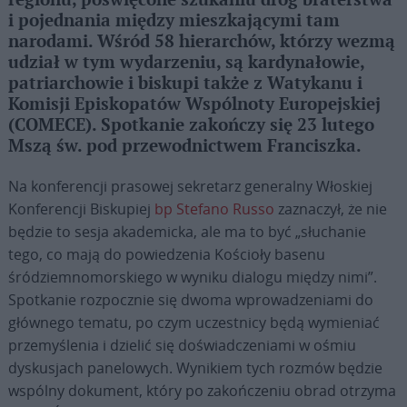
regionu, poświęcone szukaniu dróg braterstwa
i pojednania między mieszkającymi tam
narodami. Wśród 58 hierarchów, którzy wezmą
udział w tym wydarzeniu, są kardynałowie,
patriarchowie i biskupi także z Watykanu i
Komisji Episkopatów Wspólnoty Europejskiej
(COMECE). Spotkanie zakończy się 23 lutego
Mszą św. pod przewodnictwem Franciszka.
Na konferencji prasowej sekretarz generalny Włoskiej
Konferencji Biskupiej
bp Stefano Russo
zaznaczył, że nie
będzie to sesja akademicka, ale ma to być „słuchanie
tego, co mają do powiedzenia Kościoły basenu
śródziemnomorskiego w wyniku dialogu między nimi”.
Spotkanie rozpocznie się dwoma wprowadzeniami do
głównego tematu, po czym uczestnicy będą wymieniać
przemyślenia i dzielić się doświadczeniami w ośmiu
dyskusjach panelowych. Wynikiem tych rozmów będzie
wspólny dokument, który po zakończeniu obrad otrzyma