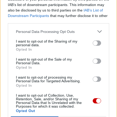
zadaniu będzie coraz trudniejsze.
IAB’s list of downstream participants. This information may
also be disclosed by us to third parties on the
IAB’s List of
Dlatego prosimy Cię o
wsparcie portalu eKAI.pl za
Downstream Participants
that may further disclose it to other
pośrednictwem serwisu Patronite.
third parties.
Dzięki Tobie będziemy mogli realizować naszą
Personal Data Processing Opt Outs
misję. Więcej informacji znajdziesz
tutaj
.
I want to opt-out of the Sharing of my
personal data.
Opted In
I want to opt-out of the Sale of my
Facebook
Personal Data.
Opted In
Twitter
Messenger
WhatsApp
Email
Copy
Print
I want to opt-out of processing my
Personal Data for Targeted Advertising.
Link
Opted In
Wersja do druku
I want to opt-out of Collection, Use,
Retention, Sale, and/or Sharing of my
Personal Data that Is Unrelated with the
Purposes for which it was collected.
BARI
KOŚCIÓŁ
WŁOCHY
Tagi:
Opted Out