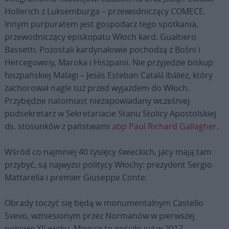
Hollerich z Luksemburga – przewodniczący COMECE.
Innym purpuratem jest gospodarz tego spotkania,
przewodniczący episkopatu Włoch kard. Gualtiero
Bassetti. Pozostali kardynałowie pochodzą z Bośni i
Hercegowiny, Maroka i Hiszpanii. Nie przyjedzie biskup
hiszpańskiej Malagi – Jesús Esteban Catalá Ibáñez, który
zachorował nagle tuż przed wyjazdem do Włoch.
Przybędzie natomiast niezapowiadany wcześniej
podsekretarz w Sekretariacie Stanu Stolicy Apostolskiej
ds. stosunków z państwami
abp Paul Richard Gallagher
.
Wśród co najmniej 40 tysięcy świeckich, jacy mają tam
przybyć, są najwyżsi politycy Włochy: prezydent Sergio
Mattarella i premier Giuseppe Conte.
Obrady toczyć się będą w monumentalnym Castello
Svevo, wzniesionym przez Normanów w pierwszej
połowie XII wieku. Miejsce to gościło już w 2017