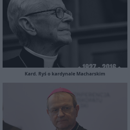
Kard. Ryś o kardynale Macharskim