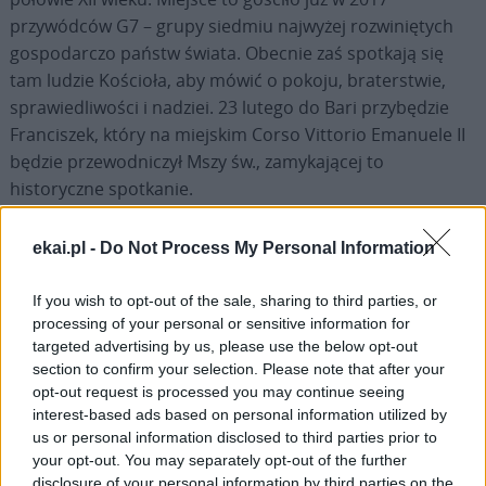
przywódców G7 – grupy siedmiu najwyżej rozwiniętych
gospodarczo państw świata. Obecnie zaś spotkają się
tam ludzie Kościoła, aby mówić o pokoju, braterstwie,
sprawiedliwości i nadziei. 23 lutego do Bari przybędzie
Franciszek, który na miejskim Corso Vittorio Emanuele II
będzie przewodniczył Mszy św., zamykającej to
historyczne spotkanie.
ekai.pl -
Do Not Process My Personal Information
If you wish to opt-out of the sale, sharing to third parties, or
processing of your personal or sensitive information for
Drogi Czytelniku,
targeted advertising by us, please use the below opt-out
cieszymy się, że odwiedzasz nasz portal. Jesteśmy
section to confirm your selection. Please note that after your
tu dla Ciebie!
opt-out request is processed you may continue seeing
Każdego dnia publikujemy najważniejsze
interest-based ads based on personal information utilized by
us or personal information disclosed to third parties prior to
informacje z życia Kościoła w Polsce i na świecie.
your opt-out. You may separately opt-out of the further
Jednak bez Twojej pomocy sprostanie temu
disclosure of your personal information by third parties on the