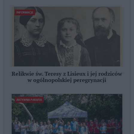
INFORMACJE
Relikwie św. Teresy z Lisieux i jej rodziców
w ogólnopolskiej peregrynacji
AKTYWNA PARAFIA