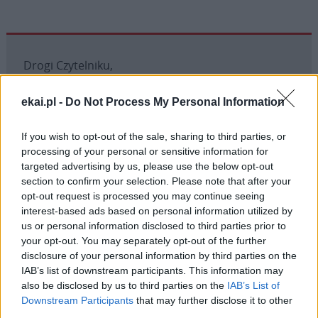
Drogi Czytelniku,
cieszymy się, że odwiedzasz nasz portal. Jesteśmy
ekai.pl -
tu dla Ciebie!
Do Not Process My Personal Information
Każdego dnia publikujemy najważniejsze
If you wish to opt-out of the sale, sharing to third parties, or
informacje z życia Kościoła w Polsce i na świecie.
processing of your personal or sensitive information for
Jednak bez Twojej pomocy sprostanie temu
targeted advertising by us, please use the below opt-out
zadaniu będzie coraz trudniejsze.
section to confirm your selection. Please note that after your
opt-out request is processed you may continue seeing
Dlatego prosimy Cię o
wsparcie portalu eKAI.pl za
interest-based ads based on personal information utilized by
pośrednictwem serwisu Patronite.
us or personal information disclosed to third parties prior to
Dzięki Tobie będziemy mogli realizować naszą
your opt-out. You may separately opt-out of the further
misję. Więcej informacji znajdziesz
tutaj
.
disclosure of your personal information by third parties on the
IAB’s list of downstream participants. This information may
also be disclosed by us to third parties on the
IAB’s List of
Downstream Participants
that may further disclose it to other
third parties.