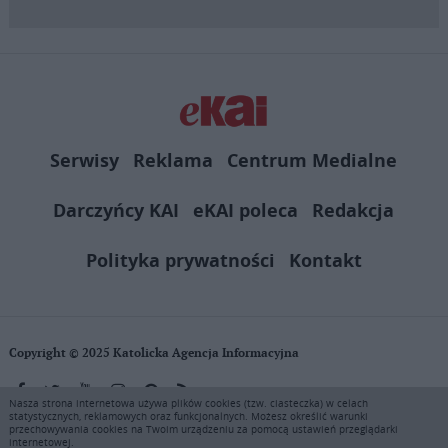
Serwisy
Reklama
Centrum Medialne
Darczyńcy KAI
eKAI poleca
Redakcja
Polityka prywatności
Kontakt
Copyright © 2025 Katolicka Agencja Informacyjna
Nasza strona internetowa używa plików cookies (tzw. ciasteczka) w celach
statystycznych, reklamowych oraz funkcjonalnych. Możesz określić warunki
KAI zastrzega wszelkie prawa do serwisu. Użytkownicy mogą pobierać
przechowywania cookies na Twoim urządzeniu za pomocą ustawień przeglądarki
i drukować fragmenty zawartości serwisu internetowego www.ekai.pl
internetowej.