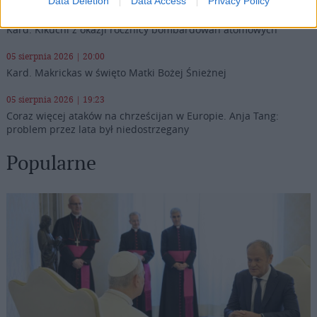
Data Deletion
Data Access
Privacy Policy
05 sierpnia 2026 | 20:38
Kard. Kikuchi z okazji rocznicy bombardowań atomowych
05 sierpnia 2026 | 20:00
Kard. Makrickas w święto Matki Bożej Śnieżnej
05 sierpnia 2026 | 19:23
Coraz więcej ataków na chrześcijan w Europie. Anja Tang:
problem przez lata był niedostrzegany
Popularne