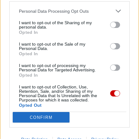
Facebook
Personal Data Processing Opt Outs
Twitter
Messenger
WhatsApp
Email
Copy
Print
I want to opt-out of the Sharing of my
personal data.
Link
Opted In
Wersja do druku
I want to opt-out of the Sale of my
Personal Data.
Opted In
FESTIWAL
KONCERT
MUZYKA
ORGANY
Tagi:
I want to opt-out of processing my
Personal Data for Targeted Advertising.
PATRONAT KAI
SZTUKA
WARSZAWA
Opted In
I want to opt-out of Collection, Use,
Retention, Sale, and/or Sharing of my
Personal Data that Is Unrelated with the
Purposes for which it was collected.
Opted Out
Najnowsze
CONFIRM
05 sierpnia 2026 | 21:23
Przewodniczący KEP na temat przygotowań do wizyty papieża