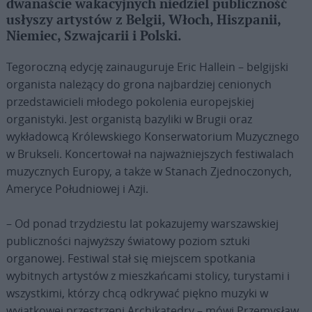
dwanaście wakacyjnych niedziel publiczność
usłyszy artystów z Belgii, Włoch, Hiszpanii,
Niemiec, Szwajcarii i Polski.
Tegoroczną edycję zainauguruje Eric Hallein – belgijski
organista należący do grona najbardziej cenionych
przedstawicieli młodego pokolenia europejskiej
organistyki. Jest organistą bazyliki w Brugii oraz
wykładowcą Królewskiego Konserwatorium Muzycznego
w Brukseli. Koncertował na najważniejszych festiwalach
muzycznych Europy, a także w Stanach Zjednoczonych,
Ameryce Południowej i Azji.
– Od ponad trzydziestu lat pokazujemy warszawskiej
publiczności najwyższy światowy poziom sztuki
organowej. Festiwal stał się miejscem spotkania
wybitnych artystów z mieszkańcami stolicy, turystami i
wszystkimi, którzy chcą odkrywać piękno muzyki w
wyjątkowej przestrzeni Archikatedry – mówi Przemysław